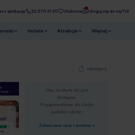
erz aplikację
22 270 31 20
Ulubione
Zaloguj się do myTUI
erunki
Hotele
Atrakcje
Więcej
Udostępnij
e
Ups, ta oferta nie jest
macje
1
/
35
dostępna.
Next slide
Przygotowaliśmy dla Ciebie
podobne oferty:
inii
)
Zobacz inne ceny i terminy
»
Wyjątkowy
W hotelu Riu Palace Bavaro
ony,
Znakomity, czysty, z najlepszą plażą z
spędziliśmy 11 dni, 3 raz na
całego kompleksu Riu. Leżaków nie