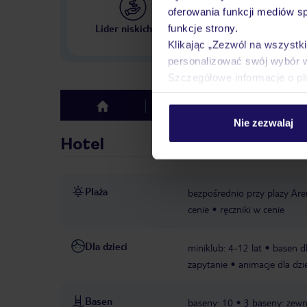
oferowania funkcji mediów s
Największe biuro podr
Lider niskich cen
funkcje strony.
w Polsce
Klikając „Zezwól na wszystk
personalizować swój wybór 
Szczegółowe informacje o pl
Hotel
Opinie
top
Nie zezwalaj
Hotel
Plaża
bezpośrednio przy plaży Ar
cenie
ręczniki w cenie
Dla dzieci
miniklub: 4-12 lat
basen dl
zapytanie
animacje dla dzi
Basen
baseny: 10
3 baseny: zewn