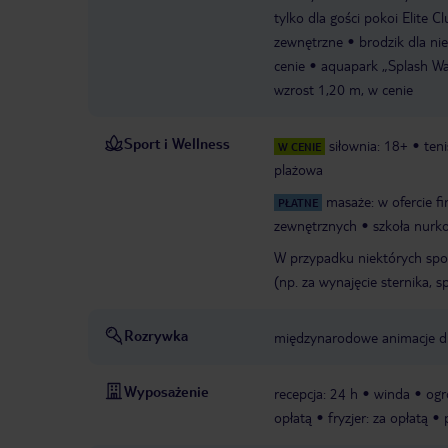
tylko dla gości pokoi Elite C
zewnętrzne
brodzik dla n
cenie
aquapark „Splash Wat
wzrost 1,20 m, w cenie
Sport i Wellness
siłownia: 18+
teni
W CENIE
plażowa
masaże: w ofercie f
PŁATNE
zewnętrznych
szkoła nurk
W przypadku niektórych spo
(np. za wynajęcie sternika, sp
Rozrywka
międzynarodowe animacje dl
Wyposażenie
recepcja: 24 h
winda
ogr
opłatą
fryzjer: za opłatą