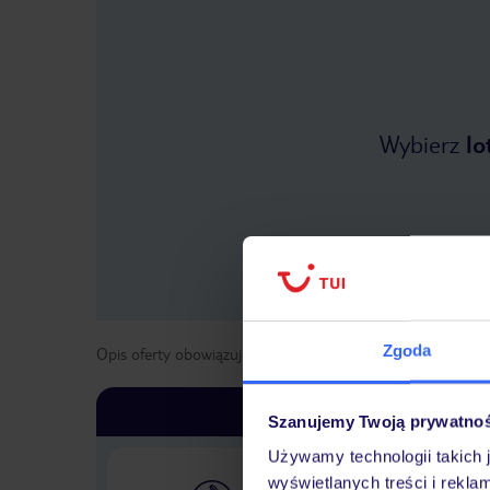
Wybierz
lo
Zgoda
Opis oferty obowiązuje dla wyjazdów w terminie
od
30 paź
Szanujemy Twoją prywatno
Używamy technologii takich 
wyświetlanych treści i rekla