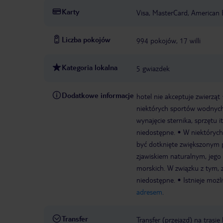
Karty
Visa, MasterCard, American 
Liczba pokojów
994 pokojów, 17 willi
Kategoria lokalna
5 gwiazdek
Dodatkowe informacje
hotel nie akceptuje zwierząt
niektórych sportów wodnych
wynajęcie sternika, sprzętu
niedostępne.
W niektóryc
być dotknięte zwiększonym
zjawiskiem naturalnym, jego
morskich. W związku z tym,
niedostępne.
Istnieje moż
adresem
.
Transfer
Transfer (przejazd) na trasi