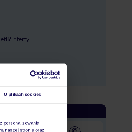
codziennie dbali o to i plaża była
regularnie sprzątana, w Bavaro zato
wysyp glonów mimo iż ogromny nikt
ich nie ruszył, codziennie "świeża
dostawa", wszystko aż gniło i można
sobie wyobrazić jaki zapaszek dawało
w tych ponad 30 stopniach, leżąc
tlić oferty.
tygodniami na pełnym słońcu. Co do
jedzenia żeby nie przesadzać
głodować nie będziecie ale jeżeli
spodziewacie się dobrej kuchni to nie
w Bavaro, ponieważ jak mogą
smakować np krewetki, nawet te
najlepsze jeżeli kucharz smażąc je
podlewa je olejem z frytury? Żenada.
Restauracja Tinto kolejna kpina, w
opisie hotelu czynny niby do 18, a tu
niespodzianka, o 15 pracownicy
O plikach cookies
zbierają wszystko i zostają resztki
frytek, odrażające parówki itp
atrakcje, ewentualnie nic. Jeżeli nie
wybraliście opcji VIP to trzeba
wiedzieć że większą część hotelu,
az personalizowania
baseny, bar, plaża są nie dla Was o
czym na pewno poinformuje Was przy
na naszej stronie oraz