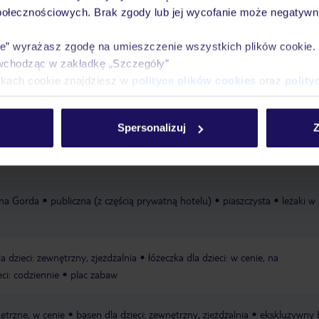
połecznościowych. Brak zgody lub jej wycofanie może negatywni
óży
Tylko u nas opieka na
10
30 lat w Polsce
wakacjach 24/7
ie” wyrażasz zgodę na umieszczenie wszystkich plików cookie
wchodząc w zakładkę „Szczegóły”
ikach cookie znajdziesz w
polityce plików cookies
oraz
polity
Ważn
Pokoje
Wyżywienie
Atrakcje
infor
Spersonalizuj
Z
ena Gorda
publiczna (z częścią prywatną hotelu)
piaszczysta
leżaki w
a dzieci: zewnętrzny, zjeżdżalnia
łóżeczka dla dzieci: w cenie, na
eci: codziennie
plac zabaw
ętrzne, w cenie
basen dla dzieci: zewnętrzny, zjeżdżalnia
ekskluzywny 