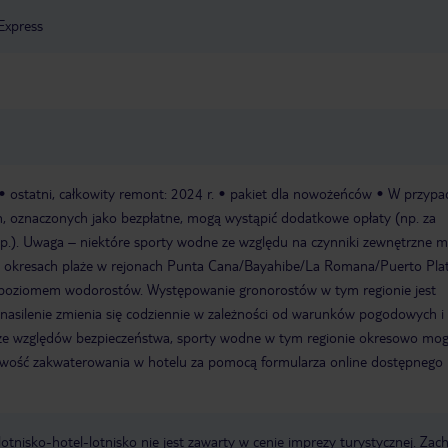
Express
ostatni, całkowity remont: 2024 r.
pakiet dla nowożeńców
W przypa
, oznaczonych jako bezpłatne, mogą wystąpić dodatkowe opłaty (np. za
 itp.). Uwaga – niektóre sporty wodne ze względu na czynniki zewnętrzne 
h okresach plaże w rejonach Punta Cana/Bayahibe/La Romana/Puerto Pl
 poziomem wodorostów. Występowanie gronorostów w tym regionie jest
 nasilenie zmienia się codziennie w zależności od warunków pogodowych 
 ze względów bezpieczeństwa, sporty wodne w tym regionie okresowo mo
liwość zakwaterowania w hotelu za pomocą formularza online dostępnego
e lotnisko-hotel-lotnisko nie jest zawarty w cenie imprezy turystycznej. Za