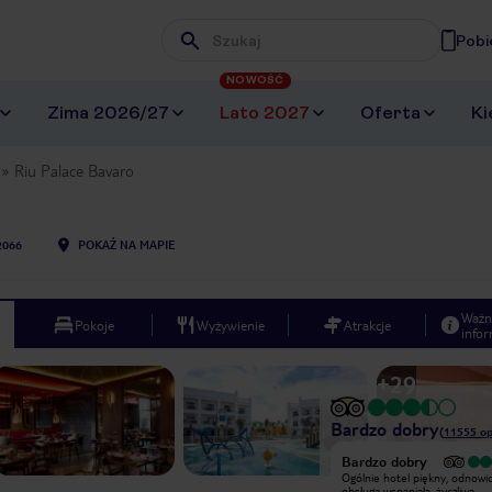
Pobi
Wpisz frazę, której szukasz
NOWOŚĆ
Zima 2026/27
Lato 2027
Oferta
Ki
Riu Palace Bavaro
2066
POKAŻ NA MAPIE
Ważn
Pokoje
Wyżywienie
Atrakcje
infor
+
29
Bardzo dobry
(
11555
op
Bardzo dobry
Bardzo dobry
Byliśmy 10 dni. Lokalizacja przy
Ogólnie hotel piękny, odnowi
przepieknej plazy. Hotel bardzo
obsługa wspaniała, życzliwa,