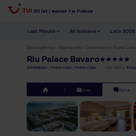
30
lat
|
numer
1
w Polsce
Last Minute
All Inclusive
Lato 2026
Strona główna
Wypoczynek
Dominikana
Punta Cana
Riu Palace Bavaro
DOMINIKANA
PUNTA CANA
PUNTA CANA
KOD HOTELU
PUJ6
Hotel
Opinie
top
Previous slide