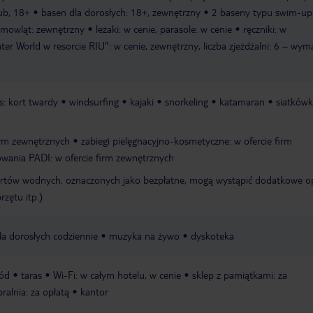
lub, 18+
basen dla dorosłych: 18+, zewnętrzny
2 baseny typu swim-up
iemowląt: zewnętrzny
leżaki: w cenie, parasole: w cenie
ręczniki: w
er World w resorcie RIU": w cenie, zewnętrzny, liczba zjeżdżalni: 6 – wy
s: kort twardy
windsurfing
kajaki
snorkeling
katamaran
siatków
irm zewnętrznych
zabiegi pielęgnacyjno-kosmetyczne: w ofercie firm
owania PADI: w ofercie firm zewnętrznych
rtów wodnych, oznaczonych jako bezpłatne, mogą wystąpić dodatkowe o
rzętu itp.)
a dorosłych codziennie
muzyka na żywo
dyskoteka
ód
taras
Wi-Fi: w całym hotelu, w cenie
sklep z pamiątkami: za
pralnia: za opłatą
kantor