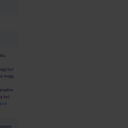
dku
mogą być
ata mogą
i prądów
gą być
pod
chęcamy