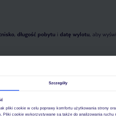
tnisko
,
długość pobytu
i
datę wylotu
, aby wyświe
Szczegóły
dziernika 2026
do
30 kwietnia 2027
Dlaczego warto wybrać TUI?
ść
jak pliki cookie w celu poprawy komfortu użytkowania strony or
m. Pliki cookie wykorzystywane są także do analizowania ruchu 