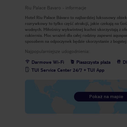
Riu Palace Bavaro
-
informacje
Hotel Riu Palace Bávaro to najbardziej luksusowy obiek
rozrywkowy to tylko część atrakcji, jakie czekają na Go
wodnych. Miłośnicy wykwintnej kuchni skorzystają z of
cukiernia. Moc wrażeń dla całej rodziny zapewni aquap
sposobem na odpoczynek będzie skorzystanie z bogatej 
Najpopularniejsze udogodnienia:
Darmowe Wi-Fi
Piaszczysta plaża
Dl
TUI Service Center 24/7 + TUI App
Pokaż na mapie