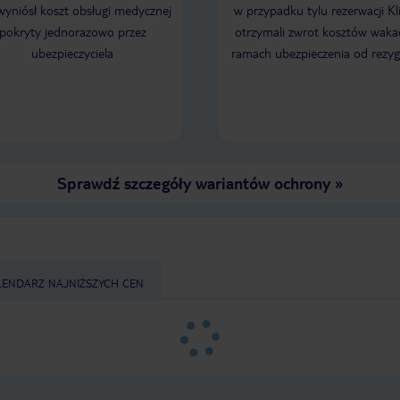
mie sie juz kolejny raz wydzwaniac na
 wyniósł koszt obsługi medycznej
w przypadku tylu rezerwacji Kl
recepcję. Obsluga pokoju najgorsza
pokryty jednorazowo przez
otrzymali zwrot kosztów wakac
jaką widzialem w calym życiu, za duzo
ubezpieczyciela
ramach ubezpieczenia od rezyg
z komórkami chodza, za malo pracują.
Reszta obslugi i hotelu wspaniała.
Mino wszystko wróciłbym tam.
Sprawdź szczegóły wariantów ochrony
»
LENDARZ NAJNIŻSZYCH CEN