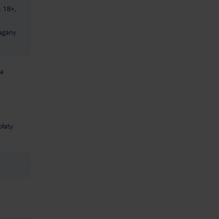
: 18+,
magany
ka
płaty