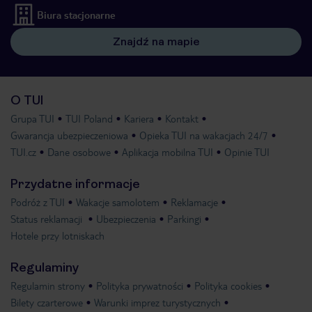
Biura stacjonarne
Znajdź na mapie
O TUI
Grupa TUI
TUI Poland
Kariera
Kontakt
Gwarancja ubezpieczeniowa
Opieka TUI na wakacjach 24/7
TUI.cz
Dane osobowe
Aplikacja mobilna TUI
Opinie TUI
Przydatne informacje
Podróż z TUI
Wakacje samolotem
Reklamacje
Status reklamacji
Ubezpieczenia
Parkingi
Hotele przy lotniskach
Regulaminy
Regulamin strony
Polityka prywatności
Polityka cookies
Bilety czarterowe
Warunki imprez turystycznych