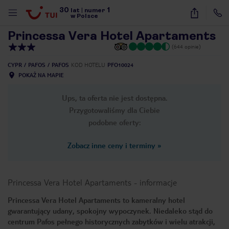
30
1
1
/
11
lat
|
numer
w Polsce
Princessa Vera Hotel Apartaments
(644 opinie)
CYPR
PAFOS
PAFOS
KOD HOTELU
PFO10024
POKAŻ NA MAPIE
Ups, ta oferta nie jest dostępna.
Przygotowaliśmy dla Ciebie
podobne oferty:
Zobacz inne ceny i terminy
»
Princessa Vera Hotel Apartaments
-
informacje
Princessa Vera Hotel Apartaments to kameralny hotel
gwarantujący udany, spokojny wypoczynek. Niedaleko stąd do
nute
centrum Pafos pełnego historycznych zabytków i wielu atrakcji,