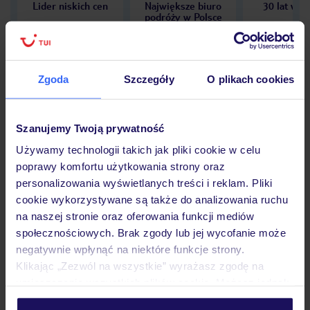
Lider niskich cen
Największe biuro
30 lat w P
podróży w Polsce
Zgoda
Szczegóły
O plikach cookies
Hotel
Szanujemy Twoją prywatność
Używamy technologii takich jak pliki cookie w celu
Opinie
poprawy komfortu użytkowania strony oraz
personalizowania wyświetlanych treści i reklam. Pliki
cookie wykorzystywane są także do analizowania ruchu
Pokoje
na naszej stronie oraz oferowania funkcji mediów
społecznościowych. Brak zgody lub jej wycofanie może
negatywnie wpłynąć na niektóre funkcje strony.
Wyżywienie
Klikając „Zezwól na wszystkie” wyrażasz zgodę na
umieszczenie wszystkich plików cookie. Możesz jednak
personalizować swój wybór wchodząc w zakładkę