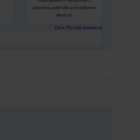
zadbane i świetnie zorganizowane.
zdarzenia zaistniałe pod wpływem
Wieczorne animacje i zajęcia były
alkoholu
prawdziwą wisienką na torcie.
Profesjonalne, pełne energii i
naprawdę angażujące – sprawiały, że
Dane Mondial Assistance
każdy wieczór był wyjątkowy. Z pełnym
przekonaniem polecamy Athena
Beach każdemu, kto szuka
wspaniałego wypoczynku na Cyprze.
To miejsce, do którego chce się
wracać!