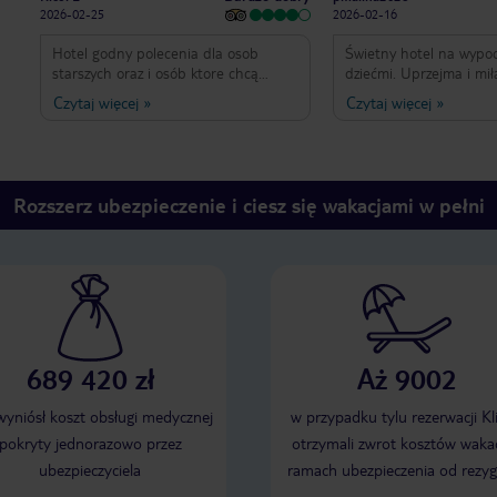
2026-02-25
2026-02-16
Hotel godny polecenia dla osob
Świetny hotel na wypoc
starszych oraz i osób ktore chcą
dziećmi. Uprzejma i mił
odpocząć poza sezonem. Podczas
Pyszne jedzenie. Położe
Czytaj więcej
»
Czytaj więcej
»
przyjazdu w lutym większa czesc
świetne.
hotelu to anglicy po 60 roku życia.
Jedzenie smaczne jednak dało sie
odczuć pewną powtażalnosc. Duzy
minus przy opcji HB robi brak
Rozszerz ubezpieczenie i ciesz się wakacjami w pełni
napojów na kolacjo jednak na plus
świeżo wyciskany sok pomarańczowy.
Animacje na prawde porządne. Widać
że młodzi ludzie przyjechali sie
pobawić ale rownież potrafią zabawić
najstarszych i najmłodszych. Trzeba
tylko chcieć sie bawić. Animatorzy
tacy jak Lofti, Adam, Cuba,Karolina
689 420 zł
Aż 9002
and Roberto Oferta basenu
wewnętrznego troche uboka jednak
dało sie poplywać. Ogólnie hotel na
 wyniósł koszt obsługi medycznej
w przypadku tylu rezerwacji Kl
plus gdyż z pod niego jest
pokryty jednorazowo przez
otrzymali zwrot kosztów wakac
bezpośredni autobus do centrum
ubezpieczyciela
ramach ubezpieczenia od rezyg
miasta 611. Kosztuje 2 euro i
naprawde sprawnie jedzie. Ogólnie