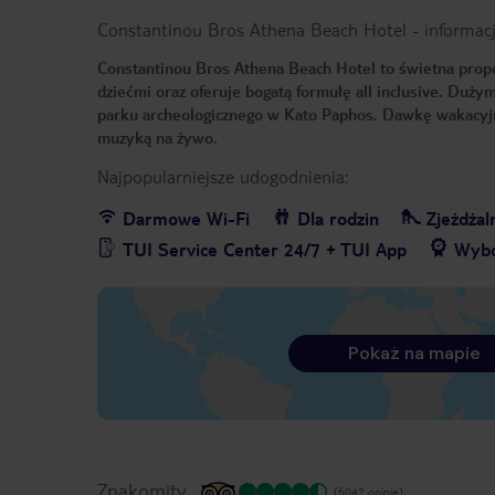
Constantinou Bros Athena Beach Hotel
-
informac
Constantinou Bros Athena Beach Hotel to świetna propo
dziećmi oraz oferuje bogatą formułę all inclusive. Duży
parku archeologicznego w Kato Paphos. Dawkę wakacyj
muzyką na żywo.
Najpopularniejsze udogodnienia:
Darmowe Wi-Fi
Dla rodzin
Zjeżdżaln
TUI Service Center 24/7 + TUI App
Wybó
Pokaż na mapie
Znakomity
(6042 opinie)