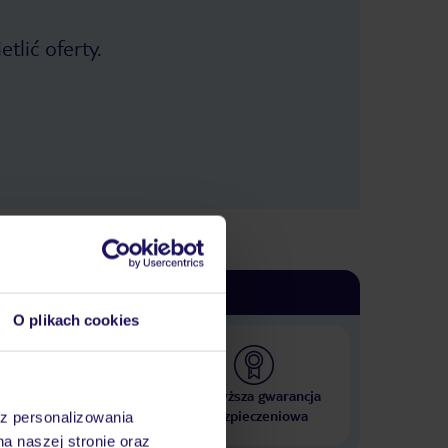
tlić oferty.
O plikach cookies
 000 hoteli w ponad 50
Najwyższa gwarancja
krajach
ubezpieczeniowa
az personalizowania
na naszej stronie oraz