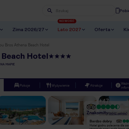
Pobi
Wpisz frazę, której szukasz
NOWOŚĆ
Zima 2026/27
Lato 2027
Oferta
Ki
ou Bros Athena Beach Hotel
 Beach Hotel
 NA MAPIE
Ważn
Pokoje
Wyżywienie
Atrakcje
infor
+
47
Znakomity
(
6042
opinie
)
Wyjątkowy
Bardzo dobry
Najlepsi animatorzy szczególnie Wika
Hotel godny polecenia dla os
z Polski. Hotel mega pozytywnie
starszych oraz i osób ktore c