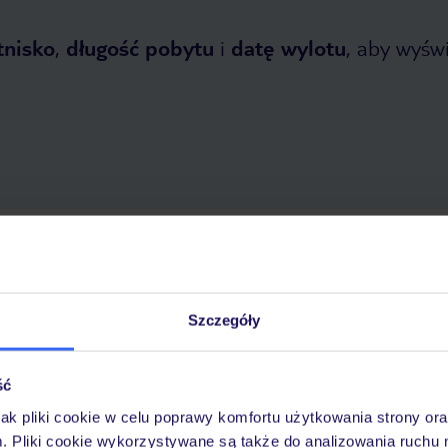
tnisko
,
długość pobytu
i
datę wylotu
, aby wyświe
topada 2026
do
31 marca 2027
Dlaczego warto wybrać TUI?
Szczegóły
ść
óży
Tylko u nas opieka na
10
30 lat w Polsce
wakacjach 24/7
jak pliki cookie w celu poprawy komfortu użytkowania strony or
m. Pliki cookie wykorzystywane są także do analizowania ruchu 