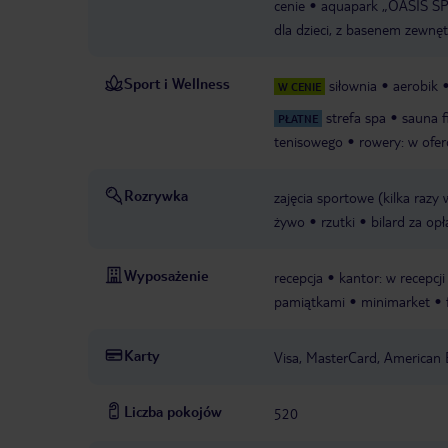
cenie
aquapark „OASIS SPLA
dla dzieci, z basenem zewnę
Sport i Wellness
siłownia
aerobik
W CENIE
strefa spa
sauna f
PŁATNE
tenisowego
rowery: w ofer
Rozrywka
zajęcia sportowe (kilka razy
żywo
rzutki
bilard za opł
Wyposażenie
recepcja
kantor: w recepcji
pamiątkami
minimarket
Karty
Visa, MasterCard, American 
Liczba pokojów
520