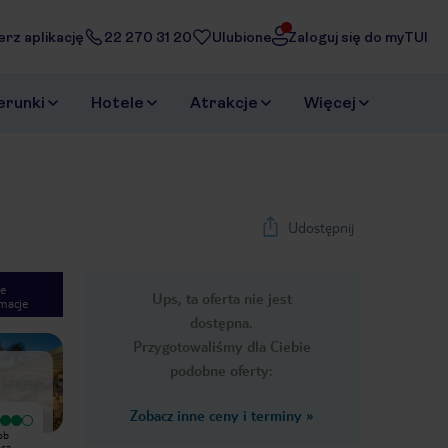
erz aplikację
22 270 31 20
Ulubione
Zaloguj się do myTUI
erunki
Hotele
Atrakcje
Więcej
Udostępnij
e
Ups, ta oferta nie jest
macje
1
/
53
dostępna.
Next slide
Przygotowaliśmy dla Ciebie
podobne oferty:
Zobacz inne ceny i terminy
»
Wyjątkowy
Wyjątkowy
ob
Świetny hotel na wypoczynek z
Pobyt w hotelu Athena Beach był
hcą
dziećmi. Uprzejma i miła obsługa.
absolutnie wyjątkowy! Już od