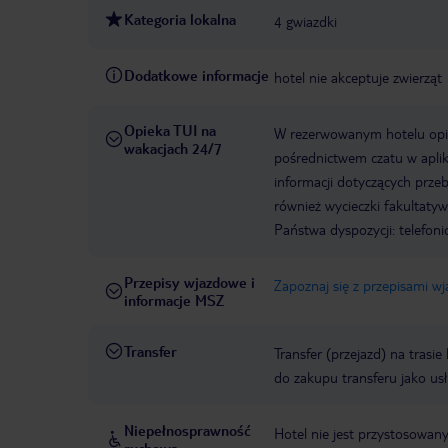
Kategoria lokalna
4 gwiazdki
Dodatkowe informacje
hotel nie akceptuje zwierząt
Opieka TUI na
W rezerwowanym hotelu opiek
wakacjach 24/7
pośrednictwem czatu w aplik
informacji dotyczących prze
również wycieczki fakultaty
Państwa dyspozycji: telefon
Przepisy wjazdowe i
Zapoznaj się z przepisami w
informacje MSZ
Transfer
Transfer (przejazd) na trasi
do zakupu transferu jako us
Niepełnosprawność
Hotel nie jest przystosowan