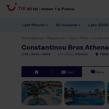
30
lat
|
numer
1
w Polsce
Last Minute
All Inclusive
Lato 2026
Strona główna
Wypoczynek
Cypr
Pafos
Constantin
Constantinou Bros Athena
CYPR
PAFOS
PAFOS
KOD HOTELU
PFO10015
POKAŻ
Hotel
Opinie
top
Previous slide