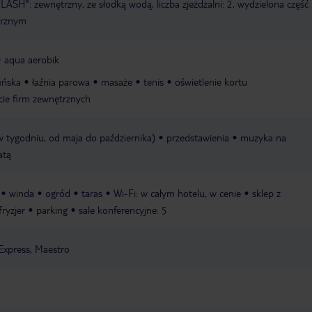
SH": zewnętrzny, ze słodką wodą, liczba zjeżdżalni: 2, wydzielona część
trznym
aqua aerobik
ińska
łaźnia parowa
masaże
tenis
oświetlenie kortu
cie firm zewnętrznych
 w tygodniu, od maja do października)
przedstawienia
muzyka na
atą
winda
ogród
taras
Wi-Fi: w całym hotelu, w cenie
sklep z
fryzjer
parking
sale konferencyjne: 5
Express, Maestro