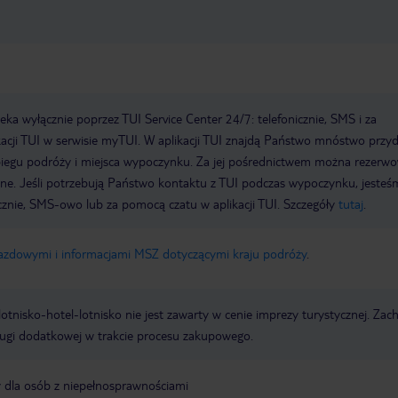
a wyłącznie poprzez TUI Service Center 24/7: telefonicznie, SMS i za
acji TUI w serwisie myTUI. W aplikacji TUI znajdą Państwo mnóstwo przy
biegu podróży i miejsca wypoczynku. Za jej pośrednictwem można rezerw
wne. Jeśli potrzebują Państwo kontaktu z TUI podczas wypoczynku, jeste
icznie, SMS-owo lub za pomocą czatu w aplikacji TUI. Szczegóły
tutaj
.
jazdowymi i informacjami MSZ dotyczącymi kraju podróży
.
e lotnisko-hotel-lotnisko nie jest zawarty w cenie imprezy turystycznej. Za
ługi dodatkowej w trakcie procesu zakupowego.
y dla osób z niepełnosprawnościami