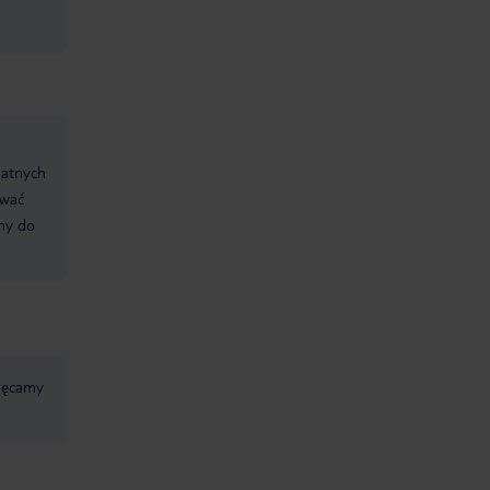
datnych
ować
śmy do
chęcamy