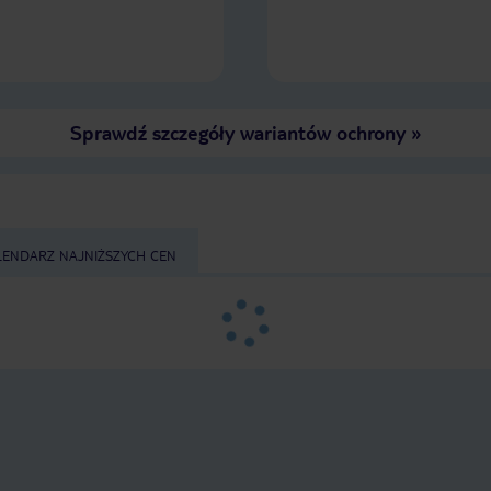
pobyt na plus mimo początkowego
złego wrażenia.
Sprawdź szczegóły wariantów ochrony
»
LENDARZ NAJNIŻSZYCH CEN