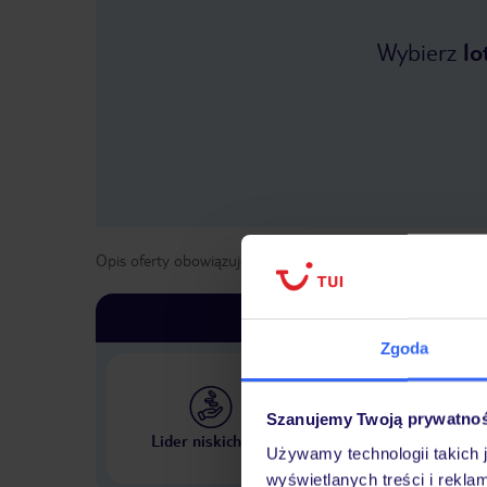
Wybierz
lo
Opis oferty obowiązuje dla wyjazdów w terminie
od
13 lis
Zgoda
Szanujemy Twoją prywatno
Największe biuro podr
Lider niskich cen
w Polsce
Używamy technologii takich 
wyświetlanych treści i rekla