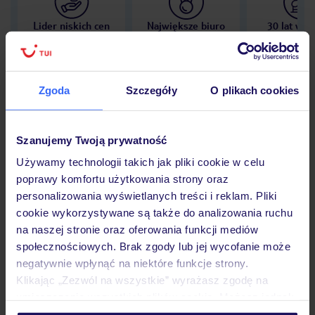
Lider niskich cen
Największe biuro
30 lat w P
podróży w Polsce
Zgoda
Szczegóły
O plikach cookies
Hotel
Szanujemy Twoją prywatność
Używamy technologii takich jak pliki cookie w celu
poprawy komfortu użytkowania strony oraz
Opinie
personalizowania wyświetlanych treści i reklam. Pliki
cookie wykorzystywane są także do analizowania ruchu
na naszej stronie oraz oferowania funkcji mediów
Pokoje
społecznościowych. Brak zgody lub jej wycofanie może
negatywnie wpłynąć na niektóre funkcje strony.
Klikając „Zezwól na wszystkie” wyrażasz zgodę na
Wyżywienie
umieszczenie wszystkich plików cookie. Możesz jednak
personalizować swój wybór wchodząc w zakładkę