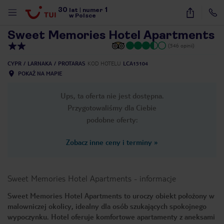
30
1
1
/
27
lat
|
numer
w Polsce
Sweet Memories Hotel Apartments
(546 opinii)
CYPR
LARNAKA
PROTARAS
KOD HOTELU
LCA15104
POKAŻ NA MAPIE
Ups, ta oferta nie jest dostępna.
Przygotowaliśmy dla Ciebie
podobne oferty:
Zobacz inne ceny i terminy
»
Sweet Memories Hotel Apartments
-
informacje
Sweet Memories Hotel Apartments to uroczy obiekt położony w
malowniczej okolicy, idealny dla osób szukających spokojnego
nute
wypoczynku. Hotel oferuje komfortowe apartamenty z aneksami