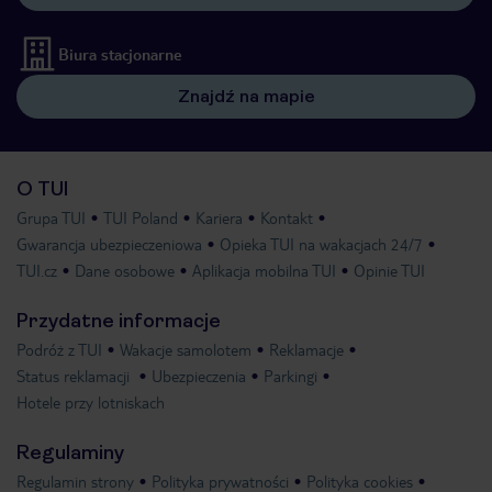
Biura stacjonarne
Znajdź na mapie
O TUI
Grupa TUI
TUI Poland
Kariera
Kontakt
Gwarancja ubezpieczeniowa
Opieka TUI na wakacjach 24/7
TUI.cz
Dane osobowe
Aplikacja mobilna TUI
Opinie TUI
Przydatne informacje
Podróż z TUI
Wakacje samolotem
Reklamacje
Status reklamacji
Ubezpieczenia
Parkingi
Hotele przy lotniskach
Regulaminy
Regulamin strony
Polityka prywatności
Polityka cookies