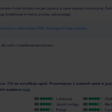
e lotnisko-hotel-lotnisko nie jest zawarty w cenie imprezy turystycznej. Za
ługi dodatkowej w trakcie procesu zakupowego.
jazdowymi i informacjami MSZ dotyczącymi kraju podróży
.
y dla osób z niepełnosprawnościami
sor. TUI nie weryfikuje opinii. Prezentujemy 5 ostatnich opinii w jęz
nii znajdziesz
tutaj
.
Lokalizacja
Obsł
Jakość noclegu
Wart
Pokoje
Czys