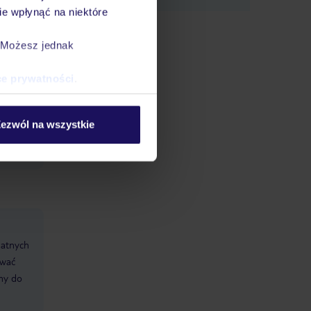
e wpłynąć na niektóre
. Możesz jednak
ce prywatności
.
ezwól na wszystkie
datnych
ować
śmy do