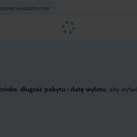
LENDARZ NAJNIŻSZYCH CEN
tnisko
,
długość pobytu
i
datę wylotu
, aby wyświe