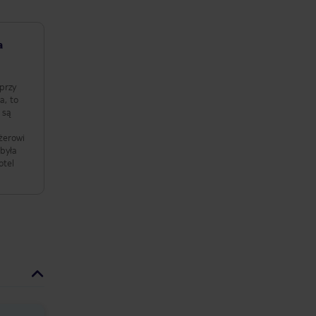
a
przy
a, to
 są
żerowi
 była
otel