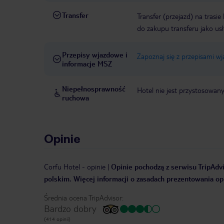
Transfer
Transfer (przejazd) na trasi
do zakupu transferu jako us
Przepisy wjazdowe i
Zapoznaj się z przepisami w
informacje MSZ
Niepełnosprawność
Hotel nie jest przystosowan
ruchowa
Opinie
Corfu Hotel
-
opinie
|
Opinie pochodzą z serwisu TripAdvi
polskim. Więcej informacji o zasadach prezentowania opi
Średnia ocena TripAdvisor:
Bardzo dobry
(414 opinii)