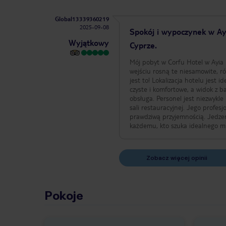
Global13339360219
2025-09-08
​Spokój i wypoczynek w Ay
Wyjątkowy
Cyprze.
​Mój pobyt w Corfu Hotel w Ayia
wejściu rosną te niesamowite, ró
jest to! Lokalizacja hotelu jest 
czyste i komfortowe, a widok z 
obsługa. Personel jest niezwykl
sali restauracyjnej. Jego profesj
prawdziwą przyjemnością. Jedze
każdemu, kto szuka idealnego mi
Zobacz więcej opinii
Pokoje