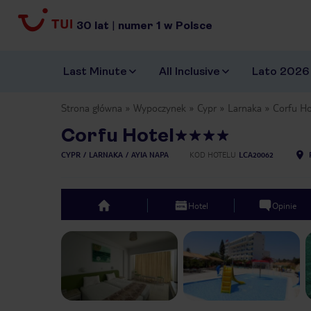
30
lat
|
numer
1
w Polsce
Last Minute
All Inclusive
Lato 2026
Strona główna
Wypoczynek
Cypr
Larnaka
Corfu Ho
Corfu Hotel
CYPR
LARNAKA
AYIA NAPA
KOD HOTELU
LCA20062
Hotel
Opinie
top
Previous slide