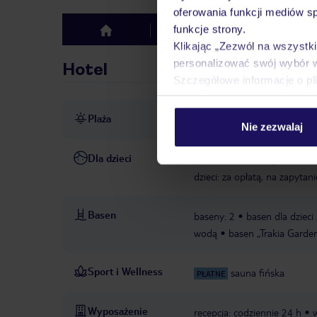
oferowania funkcji mediów s
funkcje strony.
Hotel
Opinie
top
Klikając „Zezwól na wszystk
personalizować swój wybór 
Hotel
Szczegółowe informacje o pl
Plaża
ok. 250 m od plaży
piaszc
Nie zezwalaj
Dla dzieci
basen dla dzieci
plac zaba
dzieci: za opłatą, na zapytani
Basen
baseny: 2
basen dla dzieci
wodą
basen „Trakia Garden
Sport i Wellness
sauna fińska
PŁATNE
Wyposażenie
recepcja: codziennie 24 h