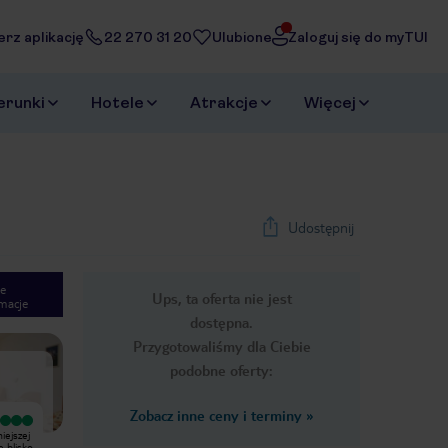
erz aplikację
22 270 31 20
Ulubione
Zaloguj się do myTUI
erunki
Hotele
Atrakcje
Więcej
Udostępnij
e
Ups, ta oferta nie jest
macje
1
/
9
dostępna.
Next slide
Przygotowaliśmy dla Ciebie
podobne oferty:
Zobacz inne ceny i terminy
»
Jedzenie niedobre , Stare bez
Sugerowała się opiniami
iejszej
smaku i cały czas to samo.Mały
użytkowników portalu i się
e blisko