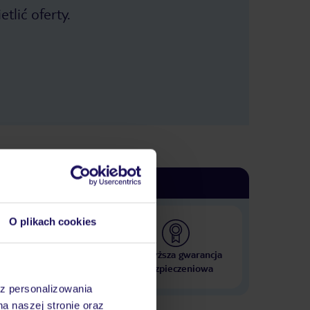
tlić oferty.
O plikach cookies
 000 hoteli w ponad 50
Najwyższa gwarancja
krajach
ubezpieczeniowa
az personalizowania
na naszej stronie oraz