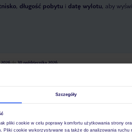
tnisko
,
długość pobytu
i
datę wylotu
, aby wyświe
 2026
do
30 października 2026
Dlaczego warto wybrać TUI?
Szczegóły
óży
Tylko u nas opieka na
10
30 lat w Polsce
ść
wakacjach 24/7
jak pliki cookie w celu poprawy komfortu użytkowania strony or
m. Pliki cookie wykorzystywane są także do analizowania ruchu 