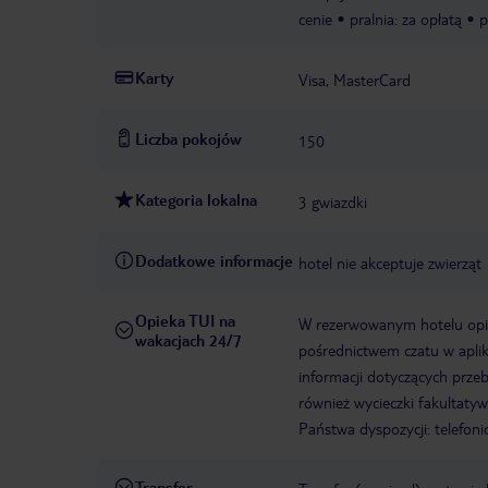
cenie
pralnia: za opłatą
p
Karty
Visa, MasterCard
Liczba pokojów
150
Kategoria lokalna
3 gwiazdki
Dodatkowe informacje
hotel nie akceptuje zwierząt
Opieka TUI na
W rezerwowanym hotelu opiek
wakacjach 24/7
pośrednictwem czatu w aplik
informacji dotyczących prze
również wycieczki fakultaty
Państwa dyspozycji: telefon
Transfer