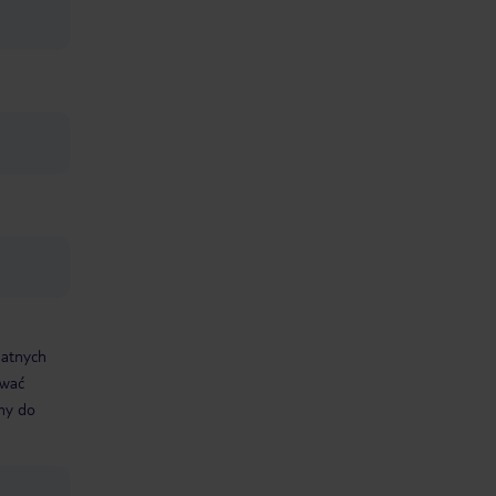
datnych
ować
śmy do