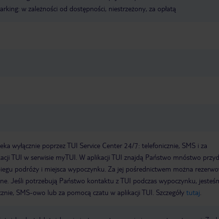
arking: w zależności od dostępności, niestrzeżony, za opłatą
a wyłącznie poprzez TUI Service Center 24/7: telefonicznie, SMS i za
acji TUI w serwisie myTUI. W aplikacji TUI znajdą Państwo mnóstwo przy
biegu podróży i miejsca wypoczynku. Za jej pośrednictwem można rezerw
wne. Jeśli potrzebują Państwo kontaktu z TUI podczas wypoczynku, jeste
icznie, SMS-owo lub za pomocą czatu w aplikacji TUI. Szczegóły
tutaj
.