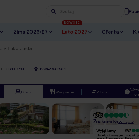
Pobi
Wpisz frazę, której szukasz
NOWOŚĆ
Zima 2026/27
Lato 2027
Oferta
Ki
ka
Trakia Garden
TELU
BOJ11029
POKAŻ NA MAPIE
Ważn
Pokoje
Wyżywienie
Atrakcje
infor
+
3
Znakomity
(
557
opinii
)
Wyjątkowy
Wyjątkowy
Byliśmy z mężem tydzień, właśnie
Hotel położony jest w spokojn
wróciliśmy (wykupione w TUI). Jak
części Słonecznego Brzegu, al