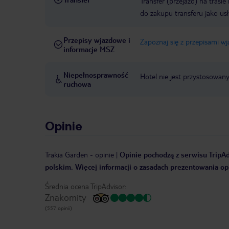
Transfer (przejazd) na trasi
do zakupu transferu jako us
Przepisy wjazdowe i
Zapoznaj się z przepisami w
informacje MSZ
Niepełnosprawność
Hotel nie jest przystosowan
ruchowa
Opinie
Trakia Garden
-
opinie
|
Opinie pochodzą z serwisu TripAd
polskim. Więcej informacji o zasadach prezentowania opi
Średnia ocena TripAdvisor:
Znakomity
(557 opinii)