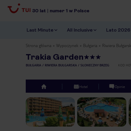
30
lat
|
numer
1
w Polsce
Last Minute
All Inclusive
Lato 2026
Strona główna
Wypoczynek
Bułgaria
Riwiera Bułgars
Trakia Garden
BUŁGARIA
RIWIERA BUŁGARSKA
SŁONECZNY BRZEG
KOD HO
Hotel
Opinie
top
Previous slide