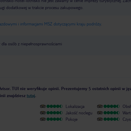
e lotnisko-hotel-lotnisko nie jest zawarty w cenie imprezy turystycznej. Za
ługi dodatkowej w trakcie procesu zakupowego.
jazdowymi i informacjami MSZ dotyczącymi kraju podróży
.
y dla osób z niepełnosprawnościami
visor. TUI nie weryfikuje opinii. Prezentujemy 5 ostatnich opinii w j
nii znajdziesz
tutaj
.
Lokalizacja
Obsł
Jakość noclegu
Wart
Pokoje
Czys