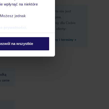
e wpłynąć na niektóre
e
Ups, ta oferta nie jest
macje
. Możesz jednak
dostępna.
Przygotowaliśmy dla Ciebie
ce prywatności
.
podobne oferty:
Zobacz inne ceny i terminy
»
ezwól na wszystkie
la
łodką
w cenie