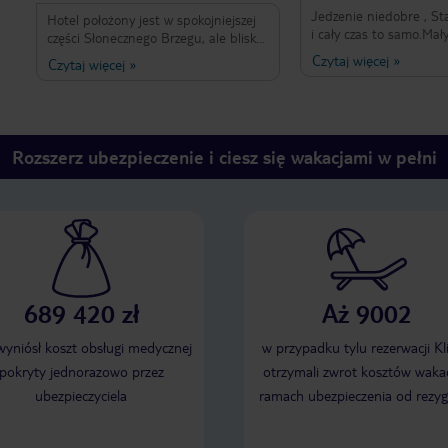
Jedzenie niedobre , S
Hotel położony jest w spokojniejszej
i cały czas to samo.Mał
części Słonecznego Brzegu, ale blisko
mało.Obsługa nie miła 
jest zarówno do plaży, jak i samego
Czytaj więcej
»
Czytaj więcej
»
sprzątające przyjazne 
centrum kurortu. Pokoje są czyste,
.Pokoje czyste sprzatan
sprzątane codziennie, jedzenie na
to tylko jego jedyny pl
stołówce różnorodne, oprócz tego
się tylko w hotelach 3* 
można skorzystać z oferty restauracji
niskiego poziomu wyżyw
hotelowej. Obsługa hotelu i
Rozszerz ubezpieczenie i ciesz się wakacjami w pełni
spotkałam
restauracji serdeczna. Ogólnie
atmosfera w hotelu jest bardzo
przyjazna. Polecam pobyt w Trakia
Garden.
689 420 zł
Aż 9002
 wyniósł koszt obsługi medycznej
w przypadku tylu rezerwacji Kl
pokryty jednorazowo przez
otrzymali zwrot kosztów wakac
ubezpieczyciela
ramach ubezpieczenia od rezyg