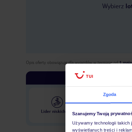
Wybierz
lo
Opis oferty obowiązuje dla wyjazdów w terminie
od
1 maja
Zgoda
Największe biuro podr
Lider niskich cen
Szanujemy Twoją prywatno
w Polsce
Używamy technologii takich 
wyświetlanych treści i rekla