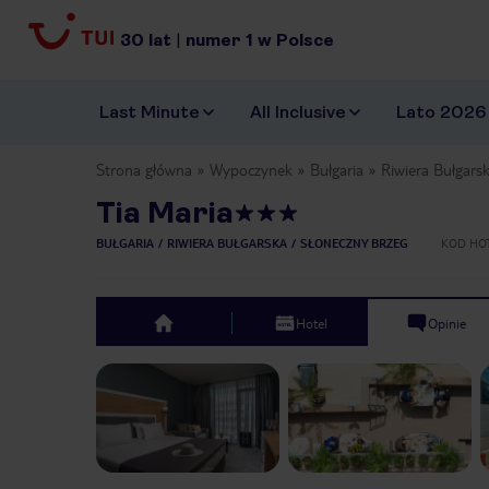
30
lat
|
numer
1
w Polsce
Last Minute
All Inclusive
Lato 2026
Strona główna
Wypoczynek
Bułgaria
Riwiera Bułgars
Tia Maria
BUŁGARIA
RIWIERA BUŁGARSKA
SŁONECZNY BRZEG
KOD HO
Hotel
Opinie
top
Previous slide