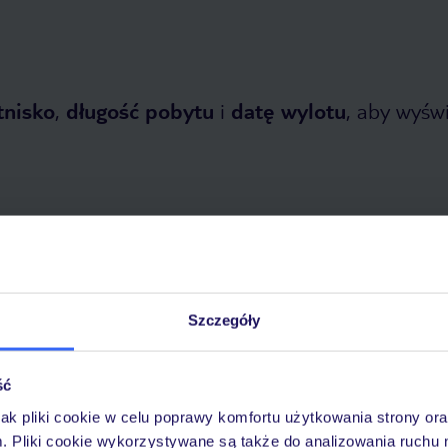
tnisko
,
długość pobytu
i
datę wylotu
, aby wyświe
 2026
do
30 października 2026
Szczegóły
Dlaczego warto wybrać TUI?
ść
jak pliki cookie w celu poprawy komfortu użytkowania strony or
m. Pliki cookie wykorzystywane są także do analizowania ruchu 