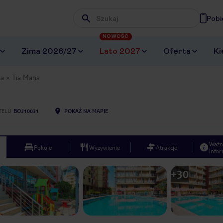
Pobi
Wpisz frazę, której szukasz
NOWOŚĆ
Zima 2026/27
Lato 2027
Oferta
Ki
ka
Tia Maria
TELU
BOJ10031
POKAŻ NA MAPIE
Ważn
Pokoje
Wyżywienie
Atrakcje
infor
+
30