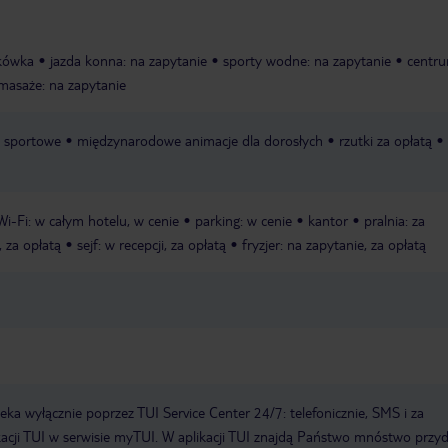
tkówka
jazda konna: na zapytanie
sporty wodne: na zapytanie
centr
masaże: na zapytanie
a sportowe
międzynarodowe animacje dla dorosłych
rzutki za opłatą
Wi-Fi: w całym hotelu, w cenie
parking: w cenie
kantor
pralnia: za
, za opłatą
sejf: w recepcji, za opłatą
fryzjer: na zapytanie, za opłatą
a wyłącznie poprzez TUI Service Center 24/7: telefonicznie, SMS i za
acji TUI w serwisie myTUI. W aplikacji TUI znajdą Państwo mnóstwo przy