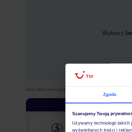
Wybierz
lo
Opis oferty obowiązuje dla wyjazdów w terminie
od
1 maja
Zgoda
Szanujemy Twoją prywatno
Używamy technologii takich 
wyświetlanych treści i rekla