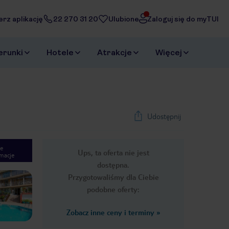
erz aplikację
22 270 31 20
Ulubione
Zaloguj się do myTUI
erunki
Hotele
Atrakcje
Więcej
Udostępnij
e
Ups, ta oferta nie jest
macje
1
/
36
dostępna.
Next slide
Przygotowaliśmy dla Ciebie
podobne oferty:
Zobacz inne ceny i terminy
»