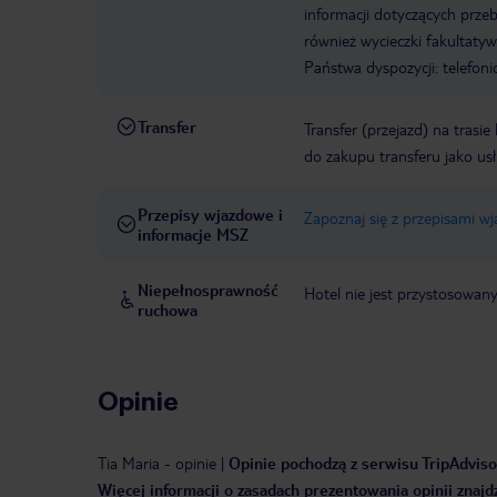
informacji dotyczących prze
również wycieczki fakultaty
Państwa dyspozycji: telefon
Transfer
Transfer (przejazd) na trasi
do zakupu transferu jako us
Przepisy wjazdowe i
Zapoznaj się z przepisami w
informacje MSZ
Niepełnosprawność
Hotel nie jest przystosowan
ruchowa
Opinie
Tia Maria
-
opinie
|
Opinie pochodzą z serwisu TripAdvisor
Więcej informacji o zasadach prezentowania opinii znajd