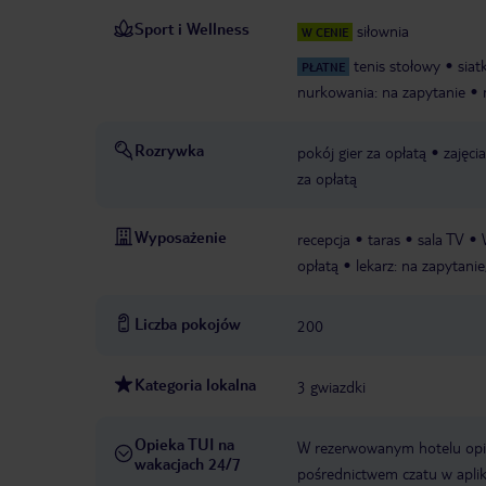
Sport i Wellness
siłownia
W CENIE
tenis stołowy
sia
PŁATNE
nurkowania: na zapytanie
Rozrywka
pokój gier za opłatą
zajęci
za opłatą
Wyposażenie
recepcja
taras
sala TV
opłatą
lekarz: na zapytanie
Liczba pokojów
200
Kategoria lokalna
3 gwiazdki
Opieka TUI na
W rezerwowanym hotelu opiek
wakacjach 24/7
pośrednictwem czatu w aplik