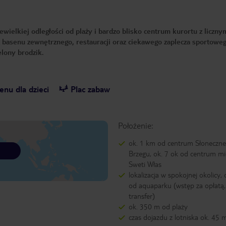
wielkiej odległości od plaży i bardzo blisko centrum kurortu z liczny
z basenu zewnętrznego, restauracji oraz ciekawego zaplecza sportoweg
elony brodzik.
nu dla dzieci
Plac zabaw
Położenie:
ok. 1 km od centrum Słoneczn
Brzegu, ok. 7 ok od centrum mi
Sweti Włas
lokalizacja w spokojnej okolicy,
od aquaparku (wstęp za opłat
transfer)
ok. 350 m od plaży
czas dojazdu z lotniska ok. 45 