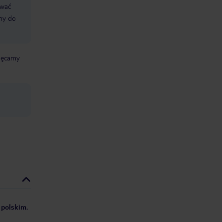
ować
śmy do
chęcamy
 polskim.