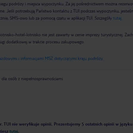
biegu podróży i miejsca wypoczynku. Za jej pośrednictwem można rezerw
wne. Jeśli potrzebują Państwo kontaktu z TUI podczas wypoczynku, jeste
icznie, SMS-owo lub za pomocą czatu w aplikacji TUI. Szczegóły
tutaj
.
e lotnisko-hotel-lotnisko nie jest zawarty w cenie imprezy turystycznej. Za
ługi dodatkowej w trakcie procesu zakupowego.
jazdowymi i informacjami MSZ dotyczącymi kraju podróży
.
y dla osób z niepełnosprawnościami
. TUI nie weryfikuje opinii. Prezentujemy 5 ostatnich opinii w języku
ziesz
tutaj
.