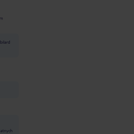
um
bilard
datnych