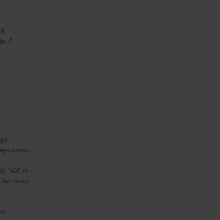
mi
o. Z
ego
ejscowości
 ok. 500 m
ą, darmowy
min