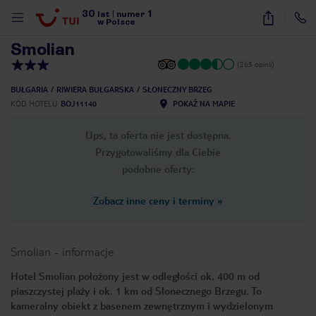
30
1
1
/
9
lat
|
numer
w Polsce
Smolian
(265 opinii)
BUŁGARIA
RIWIERA BUŁGARSKA
SŁONECZNY BRZEG
KOD HOTELU
BOJ11140
POKAŻ NA MAPIE
Ups, ta oferta nie jest dostępna.
Przygotowaliśmy dla Ciebie
podobne oferty:
Zobacz inne ceny i terminy
»
Smolian
-
informacje
Hotel Smolian położony jest w odległości ok. 400 m od
piaszczystej plaży i ok. 1 km od Słonecznego Brzegu. To
nute
kameralny obiekt z basenem zewnętrznym i wydzielonym