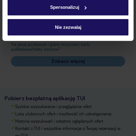
w
polityce plików cookies
oraz
polityce prywatności
.
Spersonalizuj
Często zadawane pytania
Nie zezwalaj
Jak zmienić uczestników/osobę zgłaszającą?
Czy w Hotelu będzie przedstawiciel TUI?
Na jakiej podstawie i gdzie otrzymam karty
pokładowe/bilety lotnicze?
Zobacz więcej
Pobierz bezpłatną aplikację TUI
Szybkie wyszukiwanie i przeglądanie ofert
Lista ulubionych ofert i możliwość ich udostępniania
Historia wyszukiwań i ostatnio oglądanych ofert
Kontakt z TUI i wszystkie informacje o Twojej rezerwacji w
myTUI