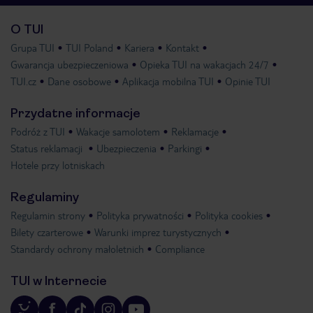
O TUI
Grupa TUI
TUI Poland
Kariera
Kontakt
Gwarancja ubezpieczeniowa
Opieka TUI na wakacjach 24/7
TUI.cz
Dane osobowe
Aplikacja mobilna TUI
Opinie TUI
Przydatne informacje
Podróż z TUI
Wakacje samolotem
Reklamacje
Status reklamacji
Ubezpieczenia
Parkingi
Hotele przy lotniskach
Regulaminy
Regulamin strony
Polityka prywatności
Polityka cookies
Bilety czarterowe
Warunki imprez turystycznych
Standardy ochrony małoletnich
Compliance
TUI w Internecie