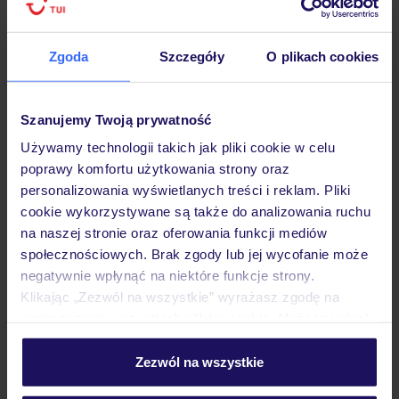
Zgoda
Szczegóły
O plikach cookies
Hotel
Szanujemy Twoją prywatność
Używamy technologii takich jak pliki cookie w celu
poprawy komfortu użytkowania strony oraz
Pokoje
personalizowania wyświetlanych treści i reklam. Pliki
cookie wykorzystywane są także do analizowania ruchu
na naszej stronie oraz oferowania funkcji mediów
Wyżywienie
społecznościowych. Brak zgody lub jej wycofanie może
negatywnie wpłynąć na niektóre funkcje strony.
Klikając „Zezwól na wszystkie” wyrażasz zgodę na
Atrakcje
umieszczenie wszystkich plików cookie. Możesz jednak
personalizować swój wybór wchodząc w zakładkę
„Szczegóły”
Zezwól na wszystkie
Ważne informacje
Szczegółowe informacje o plikach cookie znajdziesz