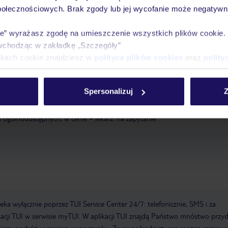
rznego
parasole za opłatą, dostępność nie jest gwarantowana, zależna od
połecznościowych. Brak zgody lub jej wycofanie może negatywni
rznego
ie” wyrażasz zgodę na umieszczenie wszystkich plików cookie
wchodząc w zakładkę „Szczegóły”
dzieci
ikach cookie znajdziesz w
polityce plików cookies
oraz
polity
ną częścią basenu dla dzieci
leżaki: w cenie, parasole: w cenie
aquapark
Spersonalizuj
Z
h ogólnodostępnych, w cenie
lekarz: na zapytanie
a wyłącznie poprzez TUI Service Center 24/7: telefonicznie, SMS i za
acji TUI w serwisie myTUI. W aplikacji TUI znajdą Państwo mnóstwo przy