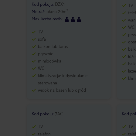
Kod pokoju
:
DZX1
TV
2
Metraż
:
około
20
m
tele
Max. liczba osób
:
wann
WC
TV
prys
sofa
dos
balkon lub taras
bal
prysznic
łóże
minilodówka
balk
WC
łazi
klimatyzacja: indywidulanie
klim
sterowana
widok na basen lub ogród
Kod pokoju
:
7AC
Kod po
TV
TV
telefon
tele