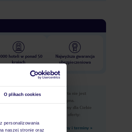
 000 hoteli w ponad 50
Najwyższa gwarancja
krajach
ubezpieczeniowa
nformacje
Ups, ta oferta nie jest
O plikach cookies
dostępna.
Przygotowaliśmy dla Ciebie
podobne oferty:
az personalizowania
Zobacz inne ceny i terminy
»
zji
na naszej stronie oraz