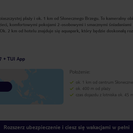
piaszczystej plaży i ok. 1 km od Słonecznego Brzegu. To kameralny obi
ieci, komfortowymi pokojami 2-osobowymi i smacznymi śniadaniami
Ok. 2 km od hotelu znajduje się aquapark, który będzie doskonałą ro
7 + TUI App
Położenie:
ok. 1 km od centrum Słoneczn
ok. 400 m od plaży
czas dojazdu z lotniska ok. 45 
Rozszerz ubezpieczenie i ciesz się wakacjami w pełni