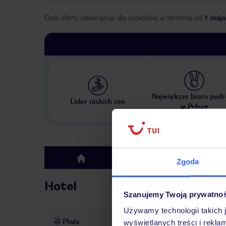
Opis oferty obowiązuje dla wyjazdów w terminie
od
1 maja
Największe biuro podr
Lider niskich cen
w Polsce
Hotel
top
Zgoda
Hotel
Szanujemy Twoją prywatno
Używamy technologii takich 
Plaża
ok. 400 m od plaży
piaszc
wyświetlanych treści i rekla