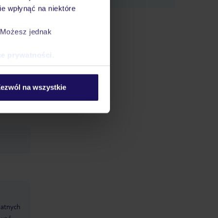
 decyzji
e wpłynąć na niektóre
. Możesz jednak
ce prywatności
.
: ok. 2
ezwól na wszystkie
datnych