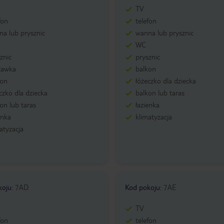
TV
fon
telefon
a lub prysznic
wanna lub prysznic
WC
znic
prysznic
tawka
balkon
kon
łóżeczko dla dziecka
czko dla dziecka
balkon lub taras
on lub taras
łazienka
enka
klimatyzacja
atyzacja
koju
:
7AD
Kod pokoju
:
7AE
TV
fon
telefon