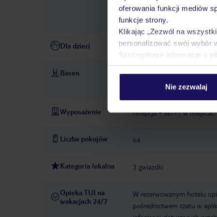
hotelu lub dostawcy zewnęt
oferowania funkcji mediów s
hotelu lub dostawcy zewnęt
funkcje strony.
Klikając „Zezwól na wszystk
personalizować swój wybór 
Dla dzieci
wydzielona część basenu dla 
Szczegółowe informacje o pl
Basen
basen zewnętrzny z wydzielo
km od hotelu, za opłatą
Nie zezwalaj
Wyposażenie
recepcja
Wi-Fi: w miejscac
Liczba pokojów
64
Kategoria lokalna
3 gwiazdki
Opieka TUI na
W rezerwowanym hotelu opiek
wakacjach 24/7
pośrednictwem czatu w aplik