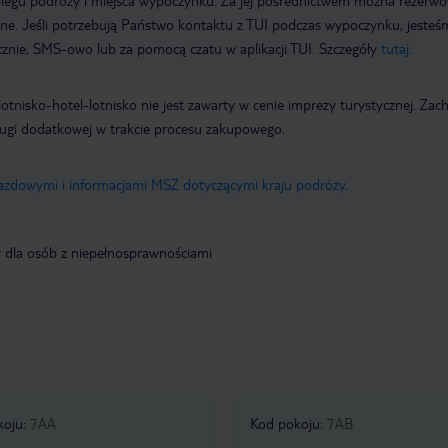
biegu podróży i miejsca wypoczynku. Za jej pośrednictwem można rezerw
wne. Jeśli potrzebują Państwo kontaktu z TUI podczas wypoczynku, jeste
icznie, SMS-owo lub za pomocą czatu w aplikacji TUI. Szczegóły
tutaj
.
e lotnisko-hotel-lotnisko nie jest zawarty w cenie imprezy turystycznej. Za
ługi dodatkowej w trakcie procesu zakupowego.
jazdowymi i informacjami MSZ dotyczącymi kraju podróży
.
y dla osób z niepełnosprawnościami
koju
:
7AA
Kod pokoju
:
7AB