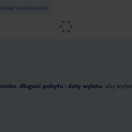
LENDARZ NAJNIŻSZYCH CEN
tnisko
,
długość pobytu
i
datę wylotu
, aby wyświe