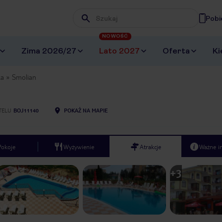
Pobi
Wpisz frazę, której szukasz
NOWOŚĆ
Zima 2026/27
Lato 2027
Oferta
Ki
ka
Smolian
TELU
BOJ11140
POKAŻ NA MAPIE
Pokoje
Wyżywienie
Atrakcje
Ważne i
+
3