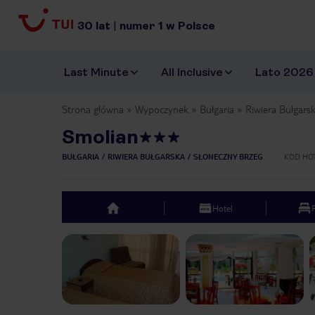
30
lat
|
numer
1
w Polsce
Last Minute
All Inclusive
Lato 2026
Strona główna
Wypoczynek
Bułgaria
Riwiera Bułgars
Smolian
BUŁGARIA
RIWIERA BUŁGARSKA
SŁONECZNY BRZEG
KOD HO
Hotel
top
Previous slide