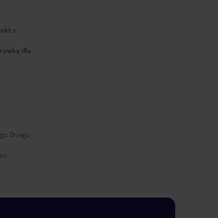
ekt z
zrywką dla
ego Brzegu
min