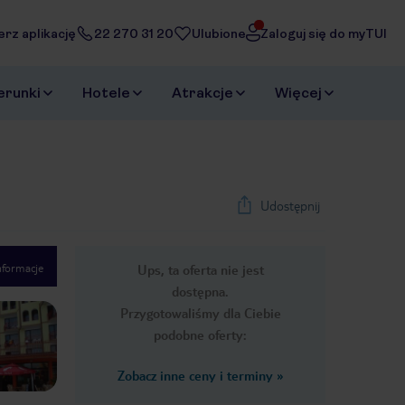
erz aplikację
22 270 31 20
Ulubione
Zaloguj się do myTUI
erunki
Hotele
Atrakcje
Więcej
Udostępnij
nformacje
Ups, ta oferta nie jest
1
/
9
dostępna.
Next slide
Przygotowaliśmy dla Ciebie
podobne oferty:
Zobacz inne ceny i terminy
»