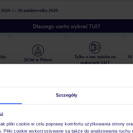
 2026
do
30 października 2026
Dlaczego warto wybrać TUI?
óży
Tylko u nas opieka na
10
30 lat w Polsce
wakacjach 24/7
Pokoje
Wyżywienie
Atrakcje
Ważne i
Szczegóły
ść
jak pliki cookie w celu poprawy komfortu użytkowania strony or
zysta
leżaki za opłatą, dostępność nie jest gwarantowana, zależna od decy
m. Pliki cookie wykorzystywane są także do analizowania ruchu 