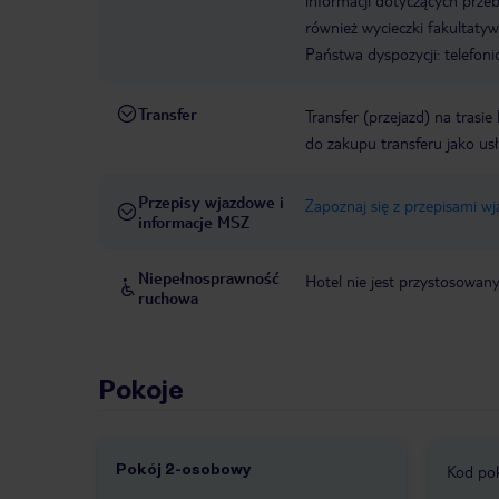
informacji dotyczących prze
również wycieczki fakultaty
Państwa dyspozycji: telefon
Transfer
Transfer (przejazd) na trasi
do zakupu transferu jako us
Przepisy wjazdowe i
Zapoznaj się z przepisami w
informacje MSZ
Niepełnosprawność
Hotel nie jest przystosowan
ruchowa
Pokoje
Pokój 2-osobowy
Kod po