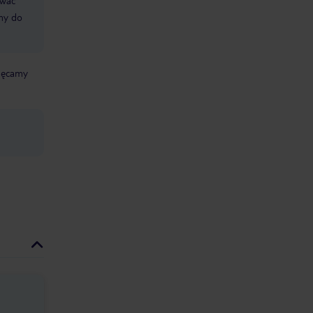
ować
śmy do
chęcamy