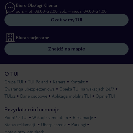
Biuro Obsługi Klienta
pon. – pt. 08:00–22:00, sob. – niedz. 09:00–21:00
Czat w myTUI
Biura stacjonarne
Znajdź na mapie
O TUI
Grupa TUI
TUI Poland
Kariera
Kontakt
Gwarancja ubezpieczeniowa
Opieka TUI na wakacjach 24/7
TUI.cz
Dane osobowe
Aplikacja mobilna TUI
Opinie TUI
Przydatne informacje
Podróż z TUI
Wakacje samolotem
Reklamacje
Status reklamacji
Ubezpieczenia
Parkingi
Hotele przy lotniskach