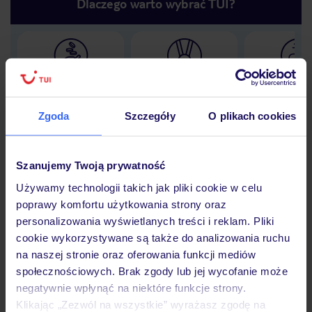
Dlaczego warto wybrać TUI?
Lider niskich cen
Największe biuro
30 lat w P
podróży w Polsce
Zgoda
Szczegóły
O plikach cookies
Szanujemy Twoją prywatność
Hotel
Używamy technologii takich jak pliki cookie w celu
poprawy komfortu użytkowania strony oraz
personalizowania wyświetlanych treści i reklam. Pliki
Opinie
cookie wykorzystywane są także do analizowania ruchu
na naszej stronie oraz oferowania funkcji mediów
społecznościowych. Brak zgody lub jej wycofanie może
Pokoje
negatywnie wpłynąć na niektóre funkcje strony.
Klikając „Zezwól na wszystkie” wyrażasz zgodę na