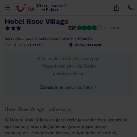
30
1
1
/
13
lat
|
numer
w Polsce
Hotel Rose Village
(218 opinii)
BUŁGARIA
RIWIERA BUŁGARSKA
SŁONECZNY BRZEG
KOD HOTELU
BOJ11227
POKAŻ NA MAPIE
Ups, ta oferta nie jest dostępna.
Przygotowaliśmy dla Ciebie
podobne oferty:
Zobacz inne ceny i terminy
»
Hotel Rose Village
-
informacje
W Hotelu Rose Village na gości czekają komfortowo urządzone
apartamenty oraz udogodnienia gwarantujące udany
nute
wypoczynek. Zewnętrzne baseny, w tym jeden dla dzieci,