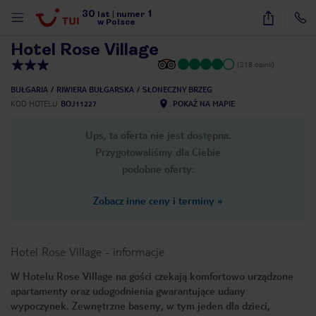
30
1
1
/
13
lat
|
numer
w Polsce
Hotel Rose Village
(218 opinii)
BUŁGARIA
RIWIERA BUŁGARSKA
SŁONECZNY BRZEG
KOD HOTELU
BOJ11227
POKAŻ NA MAPIE
Ups, ta oferta nie jest dostępna.
Przygotowaliśmy dla Ciebie
podobne oferty:
Zobacz inne ceny i terminy
»
Hotel Rose Village
-
informacje
W Hotelu Rose Village na gości czekają komfortowo urządzone
apartamenty oraz udogodnienia gwarantujące udany
nute
wypoczynek. Zewnętrzne baseny, w tym jeden dla dzieci,