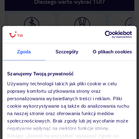
Dlaczego warto wybrać TUI?
Lider niskich cen
Największe biuro
30 lat w P
podróży w Polsce
Zgoda
Szczegóły
O plikach cookies
Szanujemy Twoją prywatność
Hotel
Używamy technologii takich jak pliki cookie w celu
poprawy komfortu użytkowania strony oraz
personalizowania wyświetlanych treści i reklam. Pliki
Opinie
cookie wykorzystywane są także do analizowania ruchu
na naszej stronie oraz oferowania funkcji mediów
społecznościowych. Brak zgody lub jej wycofanie może
Pokoje
negatywnie wpłynąć na niektóre funkcje strony.
Klikając „Zezwól na wszystkie” wyrażasz zgodę na