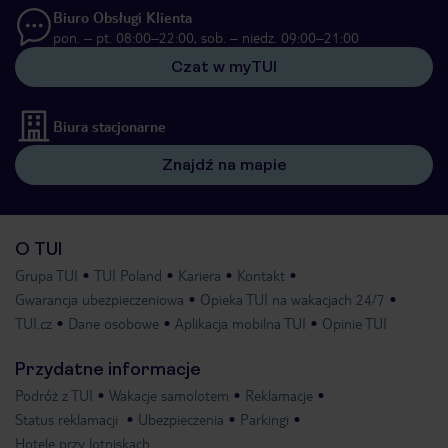
Biuro Obsługi Klienta
pon. – pt. 08:00–22:00, sob. – niedz. 09:00–21:00
Czat w myTUI
Biura stacjonarne
Znajdź na mapie
O TUI
Grupa TUI
TUI Poland
Kariera
Kontakt
Gwarancja ubezpieczeniowa
Opieka TUI na wakacjach 24/7
TUI.cz
Dane osobowe
Aplikacja mobilna TUI
Opinie TUI
Przydatne informacje
Podróż z TUI
Wakacje samolotem
Reklamacje
Status reklamacji
Ubezpieczenia
Parkingi
Hotele przy lotniskach