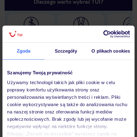
Dlaczego warto wybrać TUI?
Lider niskich cen
Największe biuro
30 lat w P
podróży w Polsce
Zgoda
Szczegóły
O plikach cookies
Szanujemy Twoją prywatność
Hotel
Używamy technologii takich jak pliki cookie w celu
poprawy komfortu użytkowania strony oraz
personalizowania wyświetlanych treści i reklam. Pliki
Opinie
cookie wykorzystywane są także do analizowania ruchu
na naszej stronie oraz oferowania funkcji mediów
społecznościowych. Brak zgody lub jej wycofanie może
Pokoje
negatywnie wpłynąć na niektóre funkcje strony.
Klikając „Zezwól na wszystkie” wyrażasz zgodę na