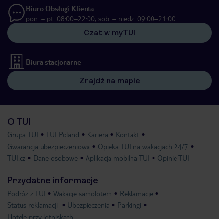
Biuro Obsługi Klienta
pon. – pt. 08:00–22:00, sob. – niedz. 09:00–21:00
Czat w myTUI
Biura stacjonarne
Znajdź na mapie
O TUI
Grupa TUI
TUI Poland
Kariera
Kontakt
Gwarancja ubezpieczeniowa
Opieka TUI na wakacjach 24/7
TUI.cz
Dane osobowe
Aplikacja mobilna TUI
Opinie TUI
Przydatne informacje
Podróż z TUI
Wakacje samolotem
Reklamacje
Status reklamacji
Ubezpieczenia
Parkingi
Hotele przy lotniskach