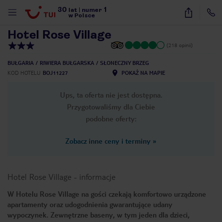
30
1
1
/
13
lat
|
numer
w Polsce
Hotel Rose Village
(218 opinii)
BUŁGARIA
RIWIERA BUŁGARSKA
SŁONECZNY BRZEG
KOD HOTELU
BOJ11227
POKAŻ NA MAPIE
Ups, ta oferta nie jest dostępna.
Przygotowaliśmy dla Ciebie
podobne oferty:
Zobacz inne ceny i terminy
»
Hotel Rose Village
-
informacje
W Hotelu Rose Village na gości czekają komfortowo urządzone
apartamenty oraz udogodnienia gwarantujące udany
nute
wypoczynek. Zewnętrzne baseny, w tym jeden dla dzieci,