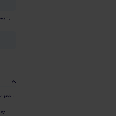
chęcamy
 w języku
uga