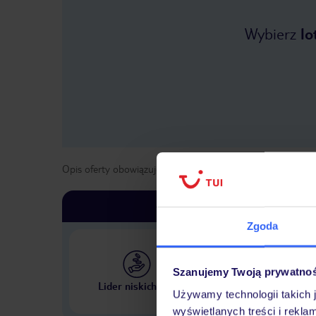
Wybierz
lo
Opis oferty obowiązuje dla wyjazdów w terminie
od
1 maja
Zgoda
Szanujemy Twoją prywatno
Największe biuro podr
Lider niskich cen
w Polsce
Używamy technologii takich 
wyświetlanych treści i rekla