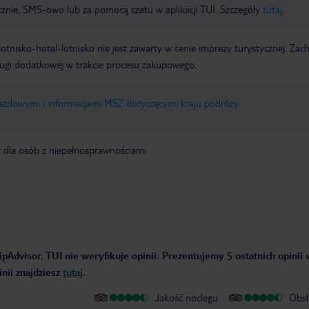
icznie, SMS-owo lub za pomocą czatu w aplikacji TUI. Szczegóły
tutaj
.
e lotnisko-hotel-lotnisko nie jest zawarty w cenie imprezy turystycznej. Za
ługi dodatkowej w trakcie procesu zakupowego.
jazdowymi i informacjami MSZ dotyczącymi kraju podróży
.
y dla osób z niepełnosprawnościami
ipAdvisor. TUI nie weryfikuje opinii. Prezentujemy 5 ostatnich opinii
nii znajdziesz
tutaj
.
Jakość noclegu
Obsł