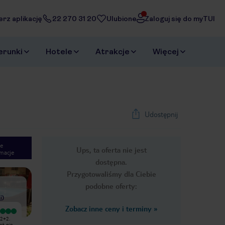
erz aplikację
22 270 31 20
Ulubione
Zaloguj się do myTUI
erunki
Hotele
Atrakcje
Więcej
Udostępnij
e
Ups, ta oferta nie jest
macje
1
/
13
dostępna.
Next slide
Przygotowaliśmy dla Ciebie
podobne oferty:
i
)
Zobacz inne ceny i terminy
»
Hotel położony w dobrej lokalizacji,
Byłam z dziećmi i znajomymi (8osob)
 2+2.
niedaleko plaży, pokoje czyste
w Rose Village przez tydzień na opcji
aż nie