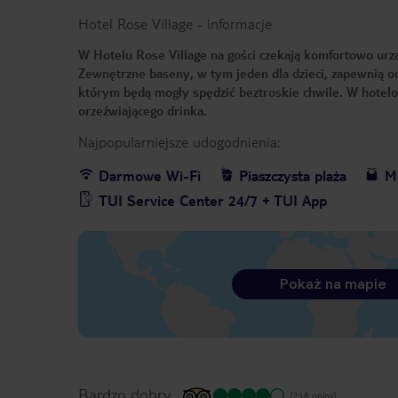
Hotel Rose Village
-
informacje
W Hotelu Rose Village na gości czekają komfortowo ur
Zewnętrzne baseny, w tym jeden dla dzieci, zapewnią o
którym będą mogły spędzić beztroskie chwile. W hotelow
orzeźwiającego drinka.
Najpopularniejsze udogodnienia:
Darmowe Wi-Fi
Piaszczysta plaża
Me
TUI Service Center 24/7 + TUI App
Pokaż na mapie
Bardzo dobry
(218 opinii)