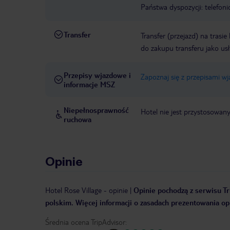
Państwa dyspozycji: telefon
Transfer
Transfer (przejazd) na trasi
do zakupu transferu jako us
Przepisy wjazdowe i
Zapoznaj się z przepisami w
informacje MSZ
Niepełnosprawność
Hotel nie jest przystosowan
ruchowa
Opinie
Hotel Rose Village
-
opinie
|
Opinie pochodzą z serwisu Tr
polskim. Więcej informacji o zasadach prezentowania opi
Średnia ocena TripAdvisor: