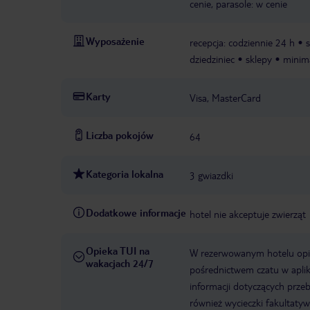
cenie, parasole: w cenie
Wyposażenie
recepcja: codziennie 24 h
s
dziedziniec
sklepy
minim
Karty
Visa, MasterCard
Liczba pokojów
64
Kategoria lokalna
3 gwiazdki
Dodatkowe informacje
hotel nie akceptuje zwierząt
Opieka TUI na
W rezerwowanym hotelu opiek
wakacjach 24/7
pośrednictwem czatu w aplik
informacji dotyczących prze
również wycieczki fakultaty