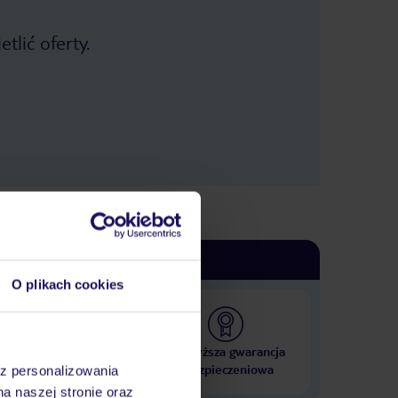
tlić oferty.
O plikach cookies
 000 hoteli w ponad 50
Najwyższa gwarancja
krajach
ubezpieczeniowa
az personalizowania
na naszej stronie oraz