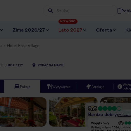
Pobi
Wpisz frazę, której szukasz
NOWOŚĆ
Zima 2026/27
Lato 2027
Oferta
Ki
ka
Hotel Rose Village
TELU
BOJ11227
POKAŻ NA MAPIE
Ważn
Pokoje
Wyżywienie
Atrakcje
infor
+
7
Bardzo dobry
(
218
opini
Wyjątkowy
Byłam z dziećmi i znajomymi (8osob)
Byliśmy w lipcu 2024, rodzina
w Rose Village przez tydzień na opcji
Wybraliśmy ten hotel, poniew