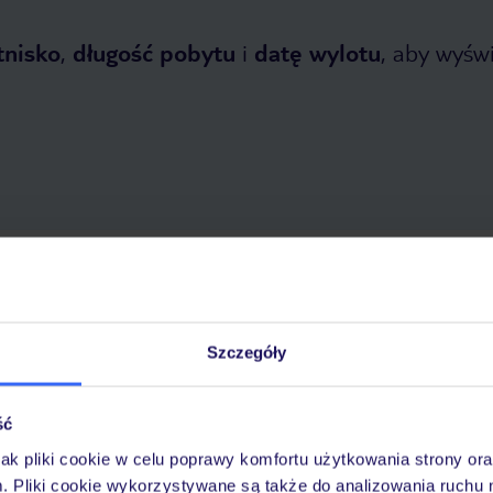
tnisko
,
długość pobytu
i
datę wylotu
, aby wyświe
 2026
do
30 października 2026
Dlaczego warto wybrać TUI?
Szczegóły
ść
óży
Tylko u nas opieka na
10
30 lat w Polsce
wakacjach 24/7
jak pliki cookie w celu poprawy komfortu użytkowania strony or
m. Pliki cookie wykorzystywane są także do analizowania ruchu 