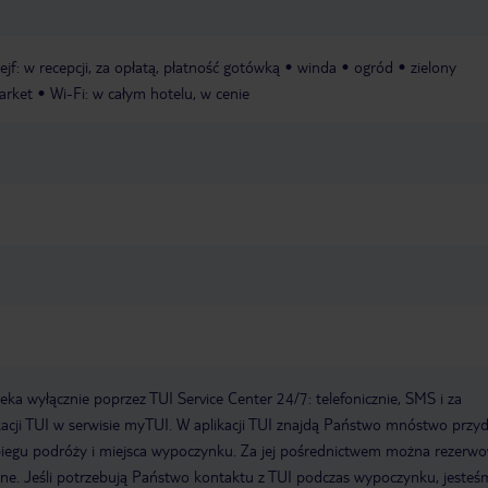
ejf: w recepcji, za opłatą, płatność gotówką
winda
ogród
zielony
arket
Wi-Fi: w całym hotelu, w cenie
a wyłącznie poprzez TUI Service Center 24/7: telefonicznie, SMS i za
acji TUI w serwisie myTUI. W aplikacji TUI znajdą Państwo mnóstwo przy
biegu podróży i miejsca wypoczynku. Za jej pośrednictwem można rezerw
wne. Jeśli potrzebują Państwo kontaktu z TUI podczas wypoczynku, jeste