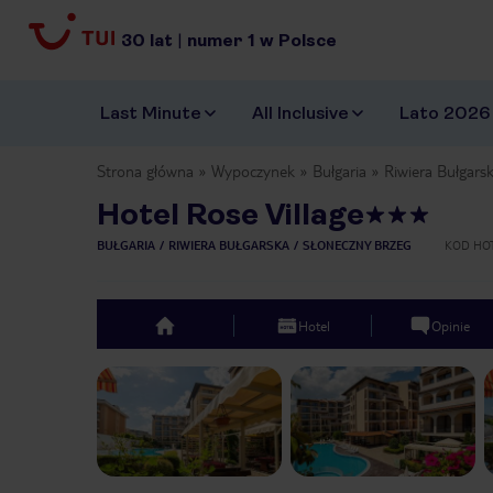
30
lat
|
numer
1
w Polsce
Last Minute
All Inclusive
Lato 2026
Strona główna
Wypoczynek
Bułgaria
Riwiera Bułgars
Hotel Rose Village
BUŁGARIA
RIWIERA BUŁGARSKA
SŁONECZNY BRZEG
KOD HO
Hotel
Opinie
top
Previous slide