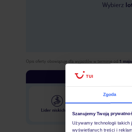
Wybierz
lo
Opis oferty obowiązuje dla wyjazdów w terminie
od
1 maja
Zgoda
Największe biuro podr
Lider niskich cen
w Polsce
Szanujemy Twoją prywatno
Używamy technologii takich 
wyświetlanych treści i rekla