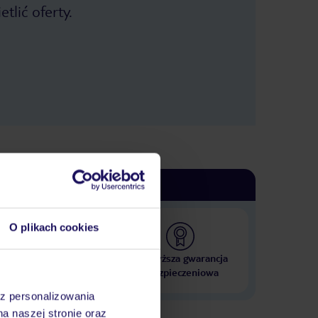
tlić oferty.
O plikach cookies
 000 hoteli w ponad 50
Najwyższa gwarancja
krajach
ubezpieczeniowa
az personalizowania
na naszej stronie oraz