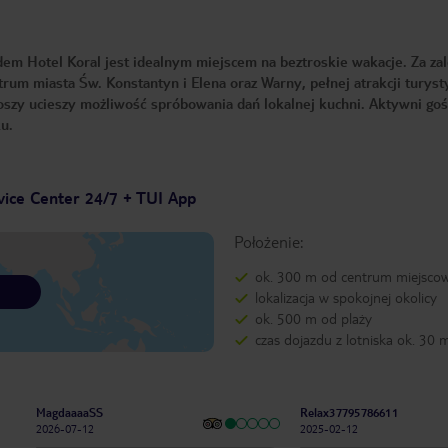
em Hotel Koral jest idealnym miejscem na beztroskie wakacje. Za zal
ntrum miasta Św. Konstantyn i Elena oraz Warny, pełnej atrakcji turyst
oszy ucieszy możliwość spróbowania dań lokalnej kuchni. Aktywni go
ku.
vice Center 24/7 + TUI App
Położenie:
ok. 300 m od centrum miejscow
lokalizacja w spokojnej okolicy
ok. 500 m od plaży
czas dojazdu z lotniska ok. 30 
MagdaaaaSS
Relax37795786611
2026-07-12
2025-02-12