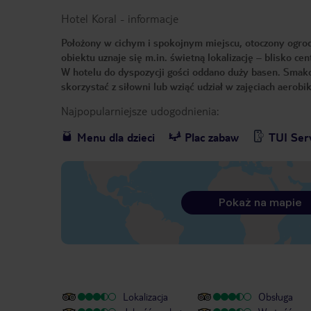
Hotel Koral
-
informacje
Położony w cichym i spokojnym miejscu, otoczony ogrod
obiektu uznaje się m.in. świetną lokalizację – blisko ce
W hotelu do dyspozycji gości oddano duży basen. Smak
skorzystać z siłowni lub wziąć udział w zajęciach aerobi
Najpopularniejsze udogodnienia:
Menu dla dzieci
Plac zabaw
TUI Ser
Pokaż na mapie
Lokalizacja
Obsługa