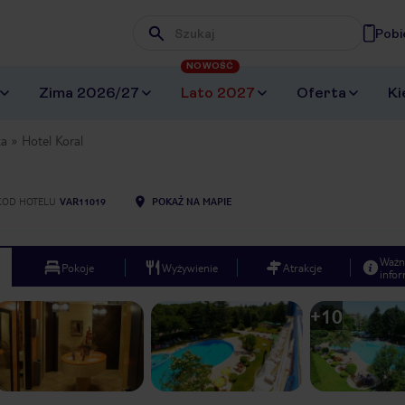
Pobi
Wpisz frazę, której szukasz
NOWOŚĆ
Zima 2026/27
Lato 2027
Oferta
Ki
ka
Hotel Koral
KOD HOTELU
VAR11019
POKAŻ NA MAPIE
Ważn
Pokoje
Wyżywienie
Atrakcje
infor
+
10