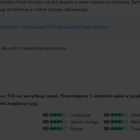
e lotnisko-hotel-lotnisko nie jest zawarty w cenie imprezy turystycznej. Za
ługi dodatkowej w trakcie procesu zakupowego.
jazdowymi i informacjami MSZ dotyczącymi kraju podróży
.
y dla osób z niepełnosprawnościami
or. TUI nie weryfikuje opinii. Prezentujemy 5 ostatnich opinii w języ
nii znajdziesz
tutaj
.
Lokalizacja
Obsł
Jakość noclegu
Wart
Pokoje
Czys