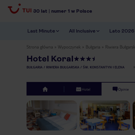
30
lat
|
numer
1
w Polsce
Last Minute
All Inclusive
Lato 2026
Strona główna
Wypoczynek
Bułgaria
Riwiera Bułgars
Hotel Koral
BUŁGARIA
RIWIERA BUŁGARSKA
ŚW. KONSTANTYN I ELENA
Hotel
Opinie
top
Previous slide