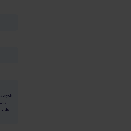
datnych
ować
śmy do