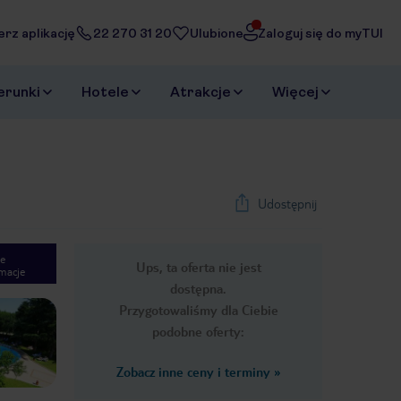
erz aplikację
22 270 31 20
Ulubione
Zaloguj się do myTUI
erunki
Hotele
Atrakcje
Więcej
Udostępnij
e
Ups, ta oferta nie jest
macje
1
/
16
dostępna.
Next slide
Przygotowaliśmy dla Ciebie
podobne oferty:
Zobacz inne ceny i terminy
»