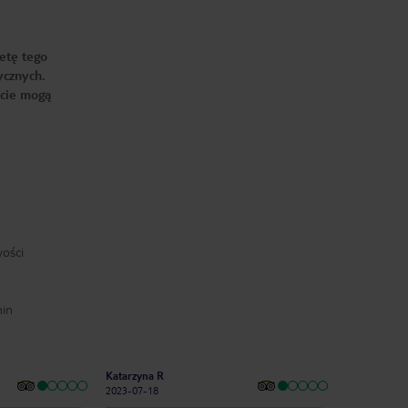
etę tego
ycznych.
ście mogą
ości
min
Katarzyna R
2023-07-18