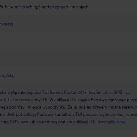
Wi-Fi: w miejscach ogólnodostępnych i pokojach
Express
a opłatą
a wyłącznie poprzez TUI Service Center 24/7: telefonicznie, SMS i za
acji TUI w serwisie myTUI. W aplikacji TUI znajdą Państwo mnóstwo przy
biegu podróży i miejsca wypoczynku. Za jej pośrednictwem można rezerw
wne. Jeśli potrzebują Państwo kontaktu z TUI podczas wypoczynku, jeste
icznie, SMS-owo lub za pomocą czatu w aplikacji TUI. Szczegóły
tutaj
.