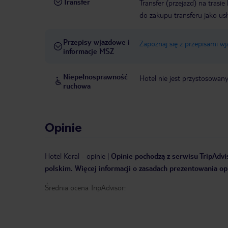
Transfer
Transfer (przejazd) na trasi
do zakupu transferu jako us
Przepisy wjazdowe i
Zapoznaj się z przepisami w
informacje MSZ
Niepełnosprawność
Hotel nie jest przystosowan
ruchowa
Opinie
Hotel Koral
-
opinie
|
Opinie pochodzą z serwisu TripAdvis
polskim. Więcej informacji o zasadach prezentowania opi
Średnia ocena TripAdvisor: