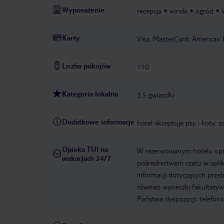
Wyposażenie
recepcja
winda
ogród
Karty
Visa, MasterCard, American 
Liczba pokojów
110
Kategoria lokalna
3,5 gwiazdki
Dodatkowe informacje
hotel akceptuje psy i koty: z
Opieka TUI na
W rezerwowanym hotelu opiek
wakacjach 24/7
pośrednictwem czatu w aplik
informacji dotyczących prze
również wycieczki fakultaty
Państwa dyspozycji: telefon