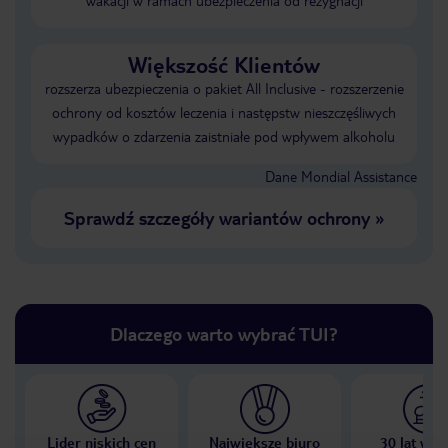
wakacji w ramach ubezpieczenia od rezygnacji
Większość Klientów
rozszerza ubezpieczenia o pakiet All Inclusive - rozszerzenie
ochrony od kosztów leczenia i następstw nieszczęśliwych
wypadków o zdarzenia zaistniałe pod wpływem alkoholu
Dane Mondial Assistance
Sprawdź szczegóły wariantów ochrony
»
Dlaczego warto wybrać TUI?
Lider niskich cen
Największe biuro
30 lat w P