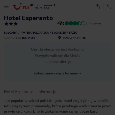
30
1
1
/
22
lat
|
numer
w Polsce
Hotel Esperanto
(223 opinie)
BUŁGARIA
RIWIERA BUŁGARSKA
SŁONECZNY BRZEG
KOD HOTELU
BOJ11006
POKAŻ NA MAPIE
Ups, ta oferta nie jest dostępna.
Przygotowaliśmy dla Ciebie
podobne oferty:
Zobacz inne ceny i terminy
»
Hotel Esperanto
-
informacje
Ten popularny wśród polskich gości hotel znajduje się w pobliżu
tętniącej życiem promenady, która przebiega wzdłuż morza przez
nute
prawie cały kurort. To tu zlokalizowane są najlepsze bary,