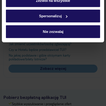
„Szczegóły”
Zezwól na wszystkie
Szczegółowe informacje o plikach cookie znajdziesz
w
polityce plików cookies
oraz
polityce prywatności
.
Ważne informacje
Spersonalizuj
Nie zezwalaj
Często zadawane pytania
Jak zmienić uczestników/osobę zgłaszającą?
Czy w Hotelu będzie przedstawiciel TUI?
Na jakiej podstawie i gdzie otrzymam karty
pokładowe/bilety lotnicze?
Zobacz więcej
Pobierz bezpłatną aplikację TUI
Szybkie wyszukiwanie i przeglądanie ofert