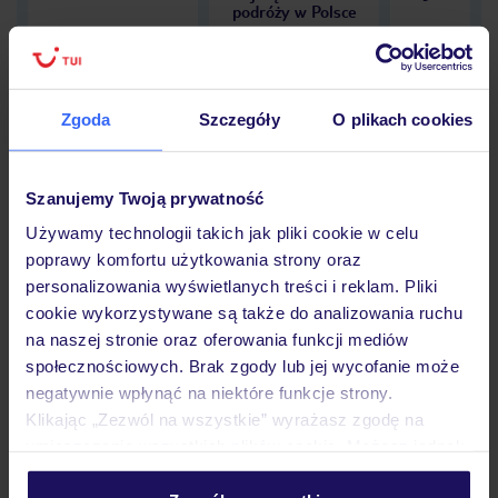
podróży w Polsce
Zgoda
Szczegóły
O plikach cookies
Hotel
Szanujemy Twoją prywatność
Używamy technologii takich jak pliki cookie w celu
Opinie
poprawy komfortu użytkowania strony oraz
personalizowania wyświetlanych treści i reklam. Pliki
cookie wykorzystywane są także do analizowania ruchu
Pokoje
na naszej stronie oraz oferowania funkcji mediów
społecznościowych. Brak zgody lub jej wycofanie może
negatywnie wpłynąć na niektóre funkcje strony.
Wyżywienie
Klikając „Zezwól na wszystkie” wyrażasz zgodę na
umieszczenie wszystkich plików cookie. Możesz jednak
personalizować swój wybór wchodząc w zakładkę
Atrakcje