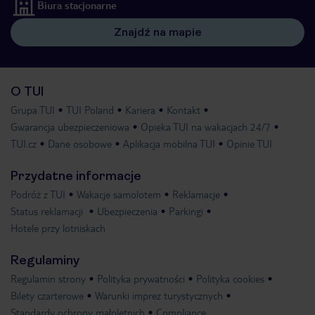
Biura stacjonarne
Znajdź na mapie
O TUI
Grupa TUI
TUI Poland
Kariera
Kontakt
Gwarancja ubezpieczeniowa
Opieka TUI na wakacjach 24/7
TUI.cz
Dane osobowe
Aplikacja mobilna TUI
Opinie TUI
Przydatne informacje
Podróż z TUI
Wakacje samolotem
Reklamacje
Status reklamacji
Ubezpieczenia
Parkingi
Hotele przy lotniskach
Regulaminy
Regulamin strony
Polityka prywatności
Polityka cookies
Bilety czarterowe
Warunki imprez turystycznych
Standardy ochrony małoletnich
Compliance