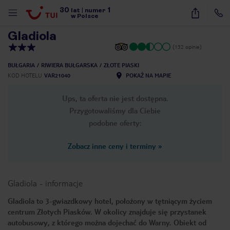
30
1
1
/
10
lat
|
numer
w Polsce
Gladiola
(132 opinie)
BUŁGARIA
RIWIERA BUŁGARSKA
ZŁOTE PIASKI
KOD HOTELU
VAR21040
POKAŻ NA MAPIE
Ups, ta oferta nie jest dostępna.
Przygotowaliśmy dla Ciebie
podobne oferty:
Zobacz inne ceny i terminy
»
Gladiola
-
informacje
Gladiola to 3-gwiazdkowy hotel, położony w tętniącym życiem
centrum Złotych Piasków. W okolicy znajduje się przystanek
nute
autobusowy, z którego można dojechać do Warny. Obiekt od