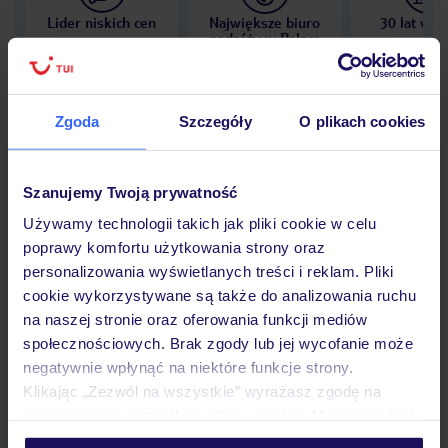
Lider niskich cen
Największe biuro
30 lat w P
podróży w Polsce
Zgoda
Szczegóły
O plikach cookies
Hotel
Szanujemy Twoją prywatność
Używamy technologii takich jak pliki cookie w celu
Opinie
poprawy komfortu użytkowania strony oraz
personalizowania wyświetlanych treści i reklam. Pliki
cookie wykorzystywane są także do analizowania ruchu
Pokoje
na naszej stronie oraz oferowania funkcji mediów
społecznościowych. Brak zgody lub jej wycofanie może
negatywnie wpłynąć na niektóre funkcje strony.
Wyżywienie
Klikając „Zezwól na wszystkie” wyrażasz zgodę na
umieszczenie wszystkich plików cookie. Możesz jednak
personalizować swój wybór wchodząc w zakładkę