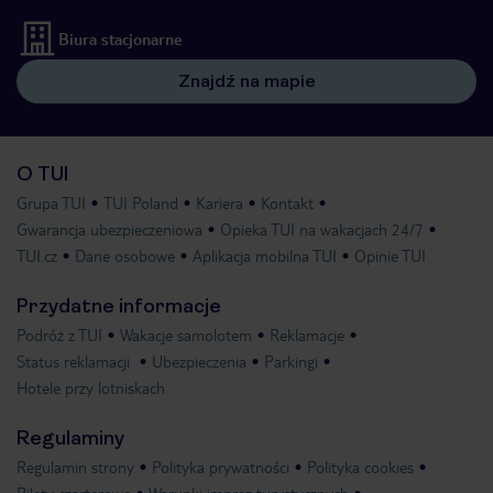
Biura stacjonarne
Znajdź na mapie
O TUI
Grupa TUI
TUI Poland
Kariera
Kontakt
Gwarancja ubezpieczeniowa
Opieka TUI na wakacjach 24/7
TUI.cz
Dane osobowe
Aplikacja mobilna TUI
Opinie TUI
Przydatne informacje
Podróż z TUI
Wakacje samolotem
Reklamacje
Status reklamacji
Ubezpieczenia
Parkingi
Hotele przy lotniskach
Regulaminy
Regulamin strony
Polityka prywatności
Polityka cookies