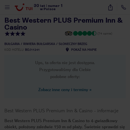
30
1
1
/
42
lat
|
numer
w Polsce
Best Western PLUS Premium Inn &
Casino
(74 opinie)
BUŁGARIA
RIWIERA BUŁGARSKA
SŁONECZNY BRZEG
KOD HOTELU
BOJ11241
POKAŻ NA MAPIE
Ups, ta oferta nie jest dostępna.
Przygotowaliśmy dla Ciebie
podobne oferty:
Zobacz inne ceny i terminy
»
Best Western PLUS Premium Inn & Casino
-
informacje
Best Western PLUS Premium Inn & Casino to 4-gwiazdkowy
nute
obiekt, położony zaledwie 150 m od plaży. Świetnie sprawdzi się