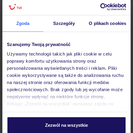
Lider niskich cen
Największe biuro
30 lat w P
podróży w Polsce
Zgoda
Szczegóły
O plikach cookies
Szanujemy Twoją prywatność
Hotel
Używamy technologii takich jak pliki cookie w celu
poprawy komfortu użytkowania strony oraz
personalizowania wyświetlanych treści i reklam. Pliki
Pokoje
cookie wykorzystywane są także do analizowania ruchu
na naszej stronie oraz oferowania funkcji mediów
społecznościowych. Brak zgody lub jej wycofanie może
Wyżywienie
negatywnie wpłynąć na niektóre funkcje strony.
Klikając „Zezwól na wszystkie” wyrażasz zgodę na
umieszczenie wszystkich plików cookie. Możesz jednak
Atrakcje
personalizować swój wybór wchodząc w zakładkę
„Szczegóły”
Zezwól na wszystkie
Szczegółowe informacje o plikach cookie znajdziesz