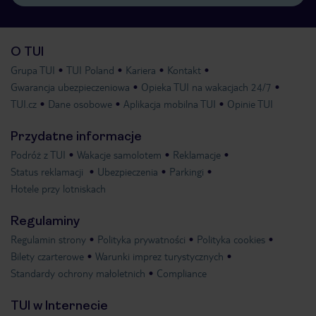
O TUI
Grupa TUI
TUI Poland
Kariera
Kontakt
Gwarancja ubezpieczeniowa
Opieka TUI na wakacjach 24/7
TUI.cz
Dane osobowe
Aplikacja mobilna TUI
Opinie TUI
Przydatne informacje
Podróż z TUI
Wakacje samolotem
Reklamacje
Status reklamacji
Ubezpieczenia
Parkingi
Hotele przy lotniskach
Regulaminy
Regulamin strony
Polityka prywatności
Polityka cookies
Bilety czarterowe
Warunki imprez turystycznych
Standardy ochrony małoletnich
Compliance
TUI w Internecie