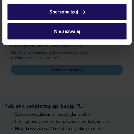
Ważne informacje
w
polityce plików cookies
oraz
polityce prywatności
.
Spersonalizuj
Często zadawane pytania
Nie zezwalaj
Jak zmienić uczestników/osobę zgłaszającą?
Czy w Hotelu będzie przedstawiciel TUI?
Na jakiej podstawie i gdzie otrzymam karty
pokładowe/bilety lotnicze?
Zobacz więcej
Pobierz bezpłatną aplikację TUI
Szybkie wyszukiwanie i przeglądanie ofert
Lista ulubionych ofert i możliwość ich udostępniania
Historia wyszukiwań i ostatnio oglądanych ofert