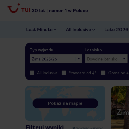
30
lat
|
numer
1
w Polsce
Last Minute
All Inclusive
Lato 2026
Typ wyjazdu
Lotnisko
Zima 2025/26
Dowolne lotnisko
All Inclusive
Standard od 4*
Ocena od 4
Pokaż na mapie
Zim
Filtruj wyniki
Wyczyść wszystko