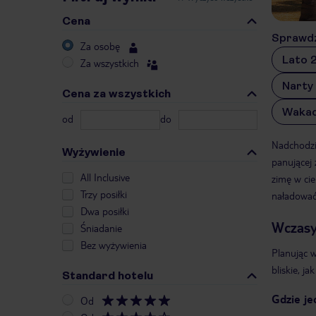
Cena
Sprawdź
Za osobę
Lato 
Za wszystkich
Narty
Cena za wszystkich
Wakac
od
do
Nadchodzi
Wyżywienie
panującej
All Inclusive
zimę w cie
Trzy posiłki
naładować
Dwa posiłki
Wczasy
Śniadanie
Bez wyżywienia
Planując w
bliskie, ja
Standard hotelu
Gdzie je
Od