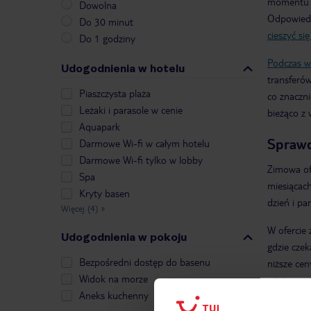
momentu r
Dowolna
Odpowied
Do 30 minut
cieszyć si
Do 1 godziny
Podczas w
Udogodnienia w hotelu
transferów
Piaszczysta plaża
co znaczn
Leżaki i parasole w cenie
bieżąco z
Aquapark
Sprawd
Darmowe Wi-fi w całym hotelu
Darmowe Wi-fi tylko w lobby
Zimowa of
Spa
miesiącach
Kryty basen
dzień i pa
Więcej (4)
»
W ofercie 
Udogodnienia w pokoju
gdzie czek
Bezpośredni dostęp do basenu
niższe cen
Widok na morze
miejsce n
Aneks kuchenny