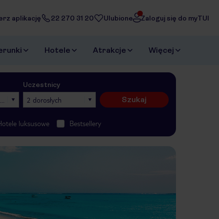
erz aplikację
22 270 31 20
Ulubione
Zaloguj się do myTUI
erunki
Hotele
Atrakcje
Więcej
Uczestnicy
Szukaj
026
2 dorosłych
Hotele luksusowe
Bestsellery