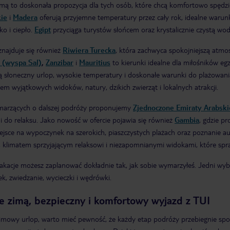
imą to doskonała propozycja dla tych osób, które chcą komfortowo spęd
ie
i
Madera
oferują przyjemne temperatury przez cały rok, idealne warun
sko i ciepło.
Egipt
przyciąga turystów słońcem oraz krystalicznie czystą wodą
znajduje się również
Riwiera Turecka
, która zachwyca spokojniejszą atmo
 (wyspa Sal)
,
Zanzibar
i
Mauritius
to kierunki idealne dla miłośników egz
ą słoneczny urlop, wysokie temperatury i doskonałe warunki do plażowani
m wyjątkowych widoków, natury, dzikich zwierząt i lokalnych atrakcji.
marzących o dalszej podróży proponujemy
Zjednoczone Emiraty Arabski
 do relaksu. Jako nowość w ofercie pojawia się również
Gambia
, gdzie p
ejsce na wypoczynek na szerokich, piaszczystych plażach oraz poznanie a
 klimatem sprzyjającym relaksowi i niezapomnianymi widokami, które spra
acje możesz zaplanować dokładnie tak, jak sobie wymarzyłeś. Jedni wybio
, zwiedzanie, wycieczki i wędrówki.
e zimą, bezpieczny i komfortowy wyjazd z TUI
zimowy urlop, warto mieć pewność, że każdy etap podróży przebiegnie spo