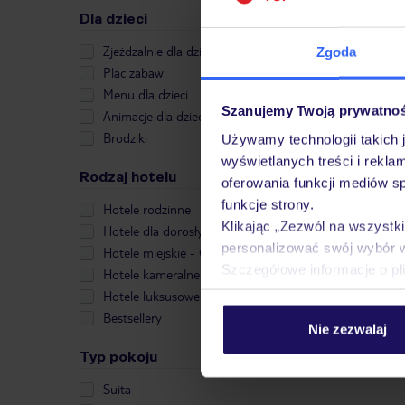
Strona gł
Dla dzieci
Zjeżdzalnie dla dzieci
Zgoda
Plac zabaw
Menu dla dzieci
Szanujemy Twoją prywatno
Animacje dla dzieci
Brodziki
Używamy technologii takich 
wyświetlanych treści i rekla
Rodzaj hotelu
oferowania funkcji mediów s
funkcje strony.
Hotele rodzinne
Klikając „Zezwól na wszystk
Hotele dla dorosłych
personalizować swój wybór 
Hotele miejskie - City Break
Szczegółowe informacje o pl
Hotele kameralne
Hotele luksusowe
Bestsellery
Nie zezwalaj
Typ pokoju
Suita