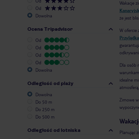
Od
Wakacje z
Od
Kanaryjsk
Dowolna
że jest bli
Ocena Tripadvisor
W ofercie 
Przylądka
Od
gwarantuj
Od
odkrywanie
Od
Od
Dla osób 
Dowolna
warunkami
idealne mi
Odległość od plaży
atmosferą,
Dowolna
Zimowe wak
Do 50 m
wypoczynek
Do 250 m
Do 500 m
Wakacj
Odległość od lotniska
Planując 