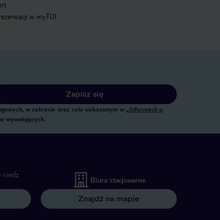
ert
 rezerwacji w myTUI
Zapisz się
tingowych, w zakresie oraz celu wskazanym w
„Informacji o
ów wywołujących.
 niedz.
Biura stacjonarne
Znajdź na mapie