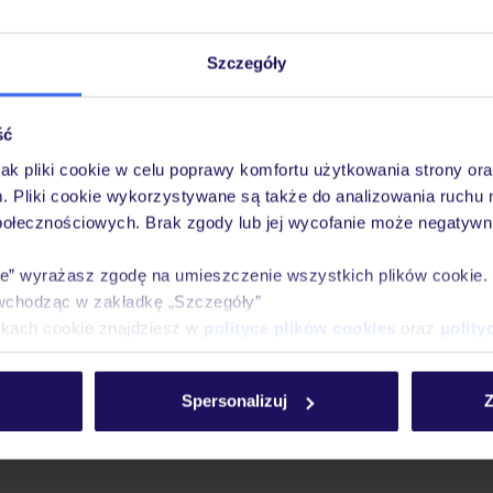
ówna
Wypoczynek
Zima 2025/26
Szczegóły
ść
jak pliki cookie w celu poprawy komfortu użytkowania strony or
m. Pliki cookie wykorzystywane są także do analizowania ruchu 
połecznościowych. Brak zgody lub jej wycofanie może negatywni
ie” wyrażasz zgodę na umieszczenie wszystkich plików cookie
wchodząc w zakładkę „Szczegóły”
ikach cookie znajdziesz w
polityce plików cookies
oraz
polity
Spersonalizuj
Z