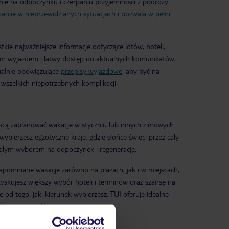
ie na odpoczynku i czerpaniu przyjemności z podróży.
rcie w nieprzewidzianych sytuacjach i pozwala w pełni
stkie najważniejsze informacje dotyczące lotów, hoteli,
woim wyjazdem i łatwy dostęp do aktualnych komunikatów,
ualnie obowiązujące
przepisy wyjazdowe
, aby być na
wszelkich niepotrzebnych komplikacji.
chcą zaplanować wakacje w styczniu lub innych zimowych
ybierzesz egzotyczne kraje, gdzie słońce świeci przez cały
onałym wyborem na odpoczynek i regenerację.
zapomniane wakacje zarówno na plażach, jak i w miejscach,
yskujesz większy wybór hoteli i terminów oraz szansę na
 od tego, jaki kierunek wybierzesz, TUI oferuje idealne
jszym szczególe.