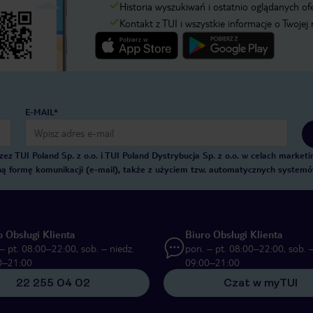
Historia wyszukiwań i ostatnio oglądanych of
Kontakt z TUI i wszystkie informacje o Twojej
E-MAIL*
 TUI Poland Sp. z o.o. i TUI Poland Dystrybucja Sp. z o.o. w celach marke
zną formę komunikacji (e-mail), także z użyciem tzw. automatycznych system
o Obsługi Klienta
Biuro Obsługi Klienta
– pt. 08:00–22:00, sob. – niedz.
pon. – pt. 08:00–22:00, sob. –
0–21:00
09:00–21:00
22 255 04 02
Czat w myTUI