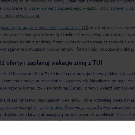
ezerwacji aż do powrotu do domu. Dzięki temu możesz się skupić wyłączn
nio dobrane
to ważny element bezpiecznego wyjazdu, który zapewnia wspa
ę zimowymi wakacjami.
yjazdu ogromnym ułatwieniem jest
aplikacja TUI
, w której znajdziesz wszy
 i innych niezbędnych informacji. Dzięki niej masz pełną kontrolę nas s
ie zwiększa komfort podróży. Przed wylotem warto również sprawdzić akt
 wymaganiami dotyczącymi dokumentów i formalności, co pozwoli uniknąć 
ź oferty i zaplanuj wakacje zimą z TUI
erta TUI na sezon 2026/27 to idealna propozycja dla wszystkich, którzy 
 i zamienić zimową aurę na słońce i wypoczynek. Niezależnie od tego, czy w
nuje łagodny klimat, czy kierunki bliżej Europy, zimowy wyjazd jest dosk
znajdziesz mnóstwo inspirujących kierunków, które pozwalają przeżyć nie
ają malownicze góry i wiele
atrakcji
. Rezerwując wyjazd z wyprzedzeniem, z
y, dzięki czemu łatwiej dopasujesz podróż do swoich oczekiwań. Niezależnie
a zimowy urlop i pewność, że każdy wyjazd będzie dopracowany w najmnie