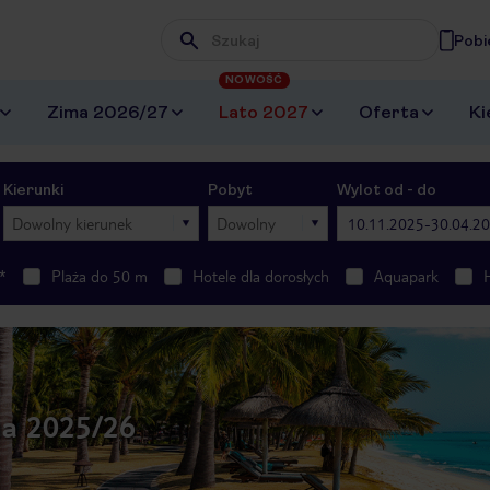
Pobi
Wpisz frazę, której szukasz
NOWOŚĆ
Zima 2026/27
Lato 2027
Oferta
Ki
Kierunki
Pobyt
Wylot od - do
Dowolny kierunek
Dowolny
10.11.2025-30.04.2
*
Plaża do 50 m
Hotele dla dorosłych
Aquapark
a 2025/26