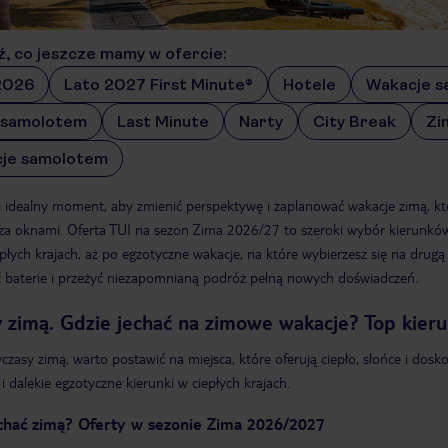
, co jeszcze mamy w ofercie:
2026
Lato 2027 First Minute®
Hotele
Wakacje 
 samolotem
Last Minute
Narty
City Break
Zi
je samolotem
 idealny moment, aby zmienić perspektywę i zaplanować wakacje zimą, któ
 za oknami. Oferta TUI na sezon Zima 2026/27 to szeroki wybór kierunków
płych krajach, aż po egzotyczne wakacje, na które wybierzesz się na drugą 
 baterie i przeżyć niezapomnianą podróż pełną nowych doświadczeń.
 zimą. Gdzie jechać na zimowe wakacje? Top kieru
czasy zimą, warto postawić na miejsca, które oferują ciepło, słońce i do
k i dalekie egzotyczne kierunki w ciepłych krajach.
chać zimą? Oferty w sezonie Zima 2026/2027