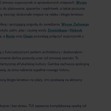
zić zimowy wypoczynek w sprawdzonych miejscach.
Wyspy
ki do plażowania, spacerów i wędrówek, a także poczucie,
, tworząc doskonałe miejsce na relaks i błogie lenistwo.
sferą i sprzyjającą pogodą do zwiedzania.
Wyspy Zielonego
otyki, palm, plaż i czystej wody.
Dominikana
i
Meksyk
a, a
Kenia
oraz
Oman
pozwalają połączyć wypoczynek z
e
z futurystycznymi perłami architektury i doskonałymi
romienie słońca pozwolą uciec od zimowej szarości. To
utentycznej afrykańskiej kultury. Gambia zachwyca spokojną
wią, że zima nabierze zupełnie nowego koloru.
rą błogie lenistwo na plaży, inni postawią na aktywny
kojnie i bez stresu. TUI zapewnia kompleksową opiekę od