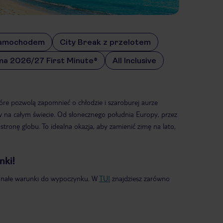
samochodem
City Break z przelotem
ma 2026/27 First Minute®
All Inclusive
re pozwolą zapomnieć o chłodzie i szaroburej aurze
 na całym świecie. Od słonecznego południa Europy, przez
stronę globu. To idealna okazja, aby zamienić zimę na lato,
nki!
skonałe warunki do wypoczynku. W
TUI
znajdziesz zarówno