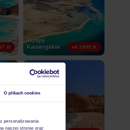
Wyspy
Kanaryjskie
67 zł
od
1992 zł
O plikach cookies
az personalizowania
na naszej stronie oraz