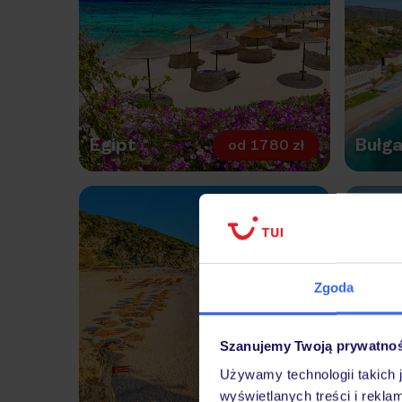
Egipt
Bułga
od
1780 zł
BEZPOŚ
Zgoda
Szanujemy Twoją prywatno
Wysp
Używamy technologii takich 
Ziel
wyświetlanych treści i rekla