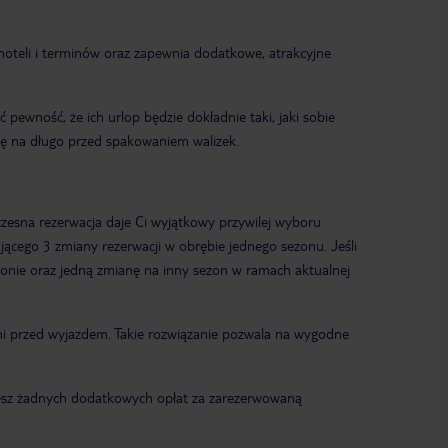
hoteli i terminów oraz zapewnia dodatkowe, atrakcyjne
pewność, że ich urlop będzie dokładnie taki, jaki sobie
się na długo przed spakowaniem walizek.
czesna rezerwacja daje Ci wyjątkowy przywilej wyboru
ającego 3 zmiany rezerwacji w obrębie jednego sezonu. Jeśli
zonie oraz jedną zmianę na inny sezon w ramach aktualnej
 dni przed wyjazdem. Takie rozwiązanie pozwala na wygodne
siesz żadnych dodatkowych opłat za zarezerwowaną