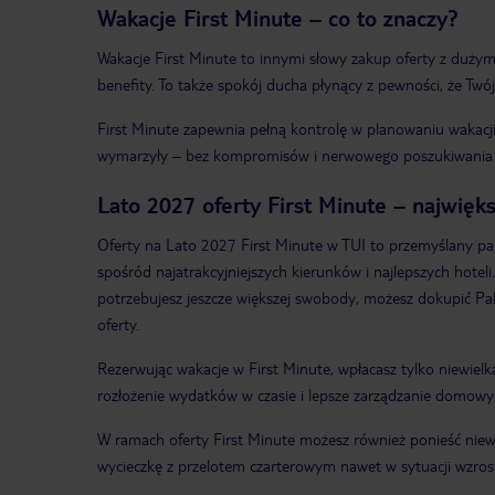
Wakacje First Minute – co to znaczy?
Wakacje First Minute to innymi słowy zakup oferty z duży
benefity. To także spokój ducha płynący z pewności, że Tw
First Minute zapewnia pełną kontrolę w planowaniu wakacji 
wymarzyły – bez kompromisów i nerwowego poszukiwania ofer
Lato 2027 oferty First Minute – najwięks
Oferty na Lato 2027 First Minute w TUI to przemyślany pak
spośród najatrakcyjniejszych kierunków i najlepszych hoteli
potrzebujesz jeszcze większej swobody, możesz dokupić Pa
oferty.
Rezerwując wakacje w First Minute, wpłacasz tylko niewiel
rozłożenie wydatków w czasie i lepsze zarządzanie domo
W ramach oferty First Minute możesz również ponieść niewi
wycieczkę z przelotem czarterowym nawet w sytuacji wzrost