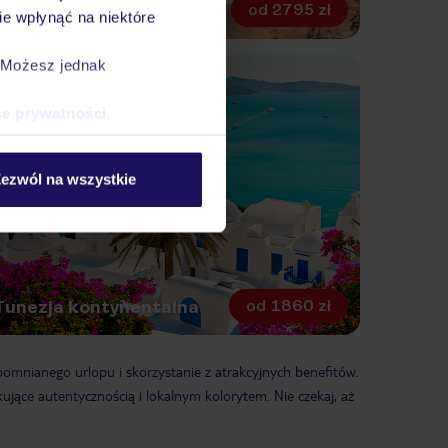
Maroko
71 zł
od
2795 zł
e wpłynąć na niektóre
. Możesz jednak
ce prywatności
.
ezwól na wszystkie
od
1860 zł
Tunezja kontynentalna
pomnianego urlopu i skorzystanie z atrakcyjnych benefitów.
jące autentycznością i lokalnym kolorytem. Nie czekaj, aż