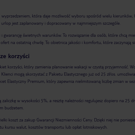
m wyprzedzeniem, która daje możliwość wyboru spośród wielu kierunków, 
ój urlop jest zaplanowany i dopracowany w najmniejszym szczególe.
i gwarancję świetnych warunków. To rozwiązanie dla osób, które chcą mieć 
t na ostatnią chwilę. To obietnica jakości i komfortu, które zaczynają 
ze korzyści
iet korzyści, który zamienia planowanie wakacji w czystą przyjemność. W
. Klienci mogą skorzystać z Pakietu Elastycznego już od 25 zł/os. umożliwi
kiet Elastyczny Premium, który zapewnia nielimitowaną liczbę zmian w se
ką zaliczkę w wysokości 5%, a resztę należności regulujesz dopiero na 25
wym budżetem.
elki koszt za zakup Gwarancji Niezmienności Ceny. Dzięki niej nie ponie
u kursu walut, kosztów transportu lub opłat lotniskowych.