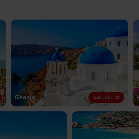
Grecja
od
1254 zł