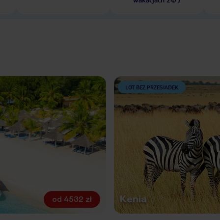
LOT BEZ PRZESIADEK
Kenia
od
4532 zł