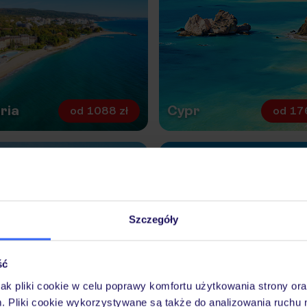
ria
Cypr
od
1088 zł
od
17
REDNI LOT
Szczegóły
ść
y
jak pliki cookie w celu poprawy komfortu użytkowania strony or
onego
m. Pliki cookie wykorzystywane są także do analizowania ruchu 