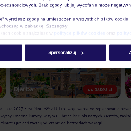
lądka
Madera
od
3286 zł
od
23
połecznościowych. Brak zgody lub jej wycofanie może negatywni
ie” wyrażasz zgodę na umieszczenie wszystkich plików cookie
wchodząc w zakładkę „Szczegóły”
ikach cookie znajdziesz w
polityce plików cookies
oraz
polity
Spersonalizuj
Z
Djerba
od
1820 zł
nia! Lato 2027 First Minute® z TUI to Twoja szansa na zaplanowanie nieza
wyspy i modne kurorty, w tym ulubione kierunki naszych klientów, zaskaku
Minute i już dziś zacznij odliczanie do beztroskich wakacji!