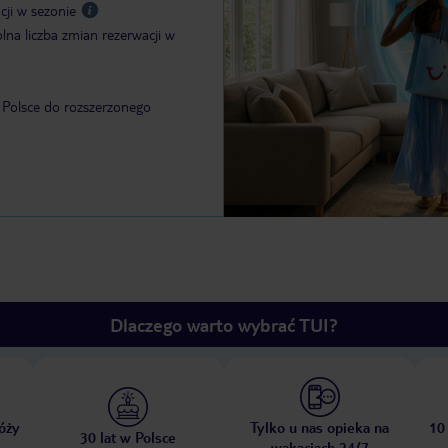
cji w sezonie
lna liczba zmian rezerwacji w
 Polsce do rozszerzonego
Dlaczego warto wybrać TUI?
óży
Tylko u nas opieka na
10
30 lat w Polsce
wakacjach 24/7