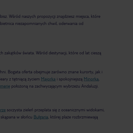
ubisz. Wśród naszych propozycji znajdziesz miejsca, które
obietnica niezapomnianych chwil, oderwania od
 zakątków świata. Wśród destynacji, które od lat cieszą
ni. Bogata oferta obejmuje zarówno znane kurorty, jak i
leary z tętniącą życiem
Majorką
i spokojniejszą
Minorką
,
lmerię
położoną na zachwycającym wybrzeżu Andaluzji.
rze
soczysta zieleń przeplata się z oceanicznymi widokami,
– skąpana w słońcu
Bułgaria
, której plaże rozbrzmiewają