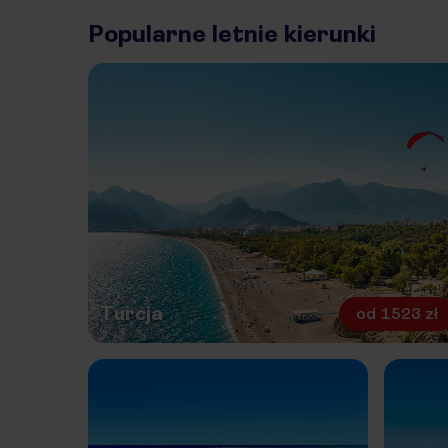
Popularne letnie kierunki
Turcja
od
1523 zł