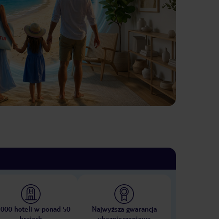
 000 hoteli w ponad 50
Najwyższa gwarancja
krajach
ubezpieczeniowa