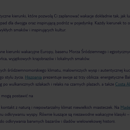
otyczne kierunki, które pozwolą Ci zaplanować wakacje dokładnie tak, jak l
ypad dla dwojga oraz inspirującą podróż w pojedynkę. Każdy kierunek to 
wykłych smaków i inspirujących kultur.
ane kierunki wakacyjne Europy, basenu Morza Śródziemnego i egzotycznych
słońca, wyjątkowych krajobrazów i lokalnych smaków.
cych śródziemnomorskiego klimatu, malowniczych wysp i autentycznej kuch
go stylu życia.
Hiszpania
prezentuje swoje aż trzy oblicza: energetyczne Ba
ng po wulkanicznych szlakach i relaks na czarnych plażach, a także
Costa A
u mogą postawić na
e kontakt z naturą i niepowtarzalny klimat niewielkich miasteczek. Na
Made
mu odkrywaniu wyspy. Równie kuszące są niezawodne wakacyjne klasyki 
 do odkrywania barwnych bazarów i śladów wielowiekowej historii.