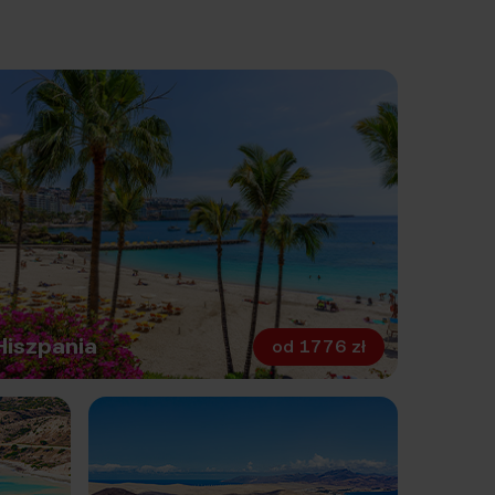
Hiszpania
od
1776 zł