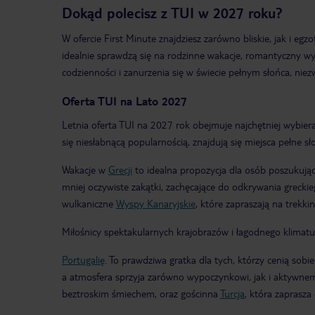
Dokąd polecisz z TUI w 2027 roku?
W ofercie First Minute znajdziesz zarówno bliskie, jak i egz
idealnie sprawdzą się na rodzinne wakacje, romantyczny w
codzienności i zanurzenia się w świecie pełnym słońca, niez
Oferta TUI na Lato 2027
Letnia oferta TUI na 2027 rok obejmuje najchętniej wybier
się niesłabnącą popularnością, znajdują się miejsca pełne 
Wakacje w
Grecji
to idealna propozycja dla osób poszukują
mniej oczywiste zakątki, zachęcające do odkrywania greckie
wulkaniczne
Wyspy Kanaryjskie
, które zapraszają na trekki
Miłośnicy spektakularnych krajobrazów i łagodnego klimat
Portugalię
. To prawdziwa gratka dla tych, którzy cenią sobi
a atmosfera sprzyja zarówno wypoczynkowi, jak i aktywne
beztroskim śmiechem, oraz gościnna
Turcja
, która zaprasza