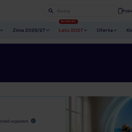
Pobi
Wpisz frazę, której szukasz
NOWOŚĆ
Zima 2026/27
Lato 2027
Oferta
Ki
przed wyjazdem.​