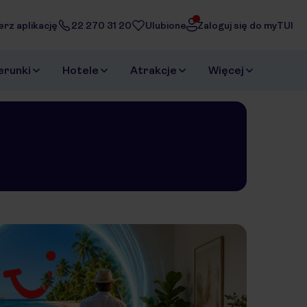
erz aplikację
22 270 31 20
Ulubione
Zaloguj się do myTUI
erunki
Hotele
Atrakcje
Więcej