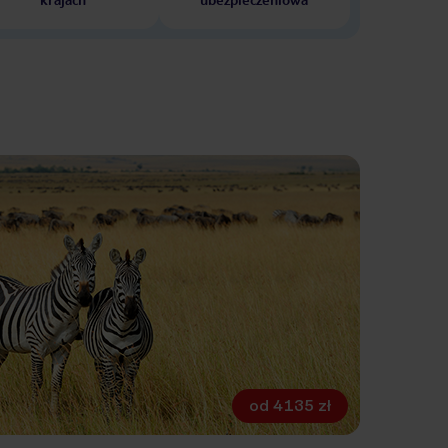
od
4135 zł