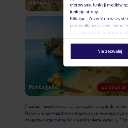
Albania
Przy
od
1590 zł
oferowania funkcji mediów s
funkcje strony.
Klikając „Zezwól na wszystk
personalizować swój wybór 
Szczegółowe informacje o pl
Nie zezwalaj
Portugalia
od
2202 zł
Przestań marzyć o idealnych wakacjach i przejdź do działa
Nowa kolekcja wyjazdowych inspiracji obejmuje egzotyczne 
najlepsze okazje znikną. Odkryj pełną ofertę wakacji w First 