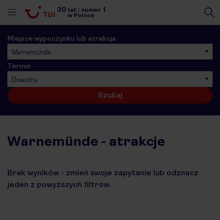
30
1
lat
|
numer
w Polsce
Miejsce wypoczynku lub atrakcja
Warnemünde
Termin
Dowolny
Szukaj
Warnemünde - atrakcje
Brak wyników - zmień swoje zapytanie lub odznacz
jeden z powyższych filtrów.
nute