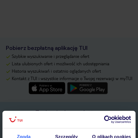
Pobierz bezpłatną aplikację TUI
Szybkie wyszukiwanie i przeglądanie ofert
Lista ulubionych ofert i możliwość ich udostępniania
Historia wyszukiwań i ostatnio oglądanych ofert
Kontakt z TUI i wszystkie informacje o Twojej rezerwacji w myTUI
Zapisz się do newslettera
IMIĘ*
Zgoda
Szczegóły
O plikach cookies