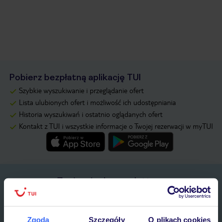
Pobierz bezpłatną aplikację TUI
Szybkie wyszukiwanie i przeglądanie ofert
Lista ulubionych ofert i możliwość ich udostępniania
Historia wyszukiwań i ostatnio oglądanych ofert
Kontakt z TUI i wszystkie informacje o Twojej rezerwacji w myTUI
Zapisz się do newslettera
IMIĘ*
Zgoda
Szczegóły
O plikach cookies