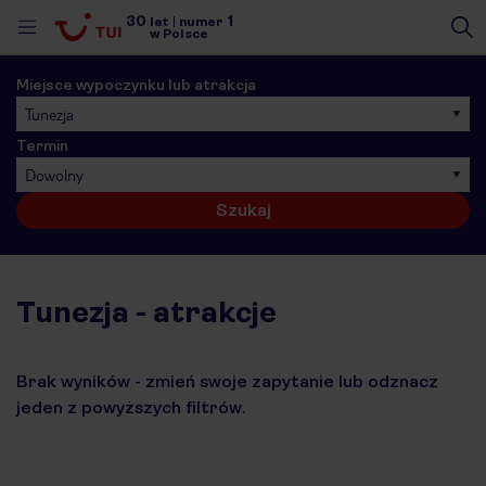
30
1
lat
|
numer
w Polsce
Miejsce wypoczynku lub atrakcja
Tunezja
Termin
Dowolny
Szukaj
Tunezja - atrakcje
Brak wyników - zmień swoje zapytanie lub odznacz
jeden z powyższych filtrów.
nute