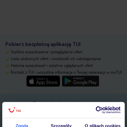
Pobierz bezpłatną aplikację TUI
Szybkie wyszukiwanie i przeglądanie ofert
Lista ulubionych ofert i możliwość ich udostępniania
Historia wyszukiwań i ostatnio oglądanych ofert
Kontakt z TUI i wszystkie informacje o Twojej rezerwacji w myTUI
Zapisz się do newslettera
IMIĘ*
Zgoda
Szczegóły
O plikach cookies