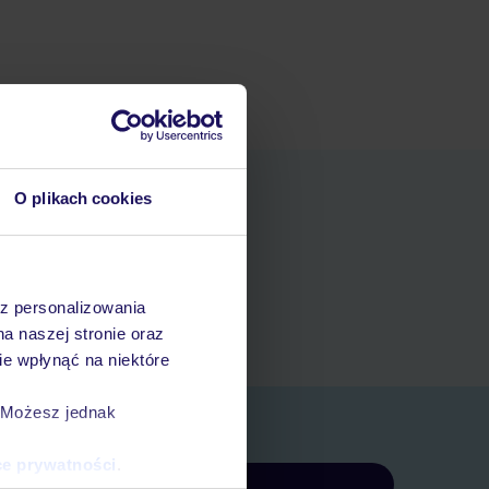
O plikach cookies
niania
t
az personalizowania
rezerwacji w myTUI
na naszej stronie oraz
e wpłynąć na niektóre
. Możesz jednak
ce prywatności
.
Zapisz się