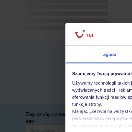
Zgoda
Szanujemy Twoją prywatno
Używamy technologii takich 
wyświetlanych treści i rekla
oferowania funkcji mediów s
funkcje strony.
Klikając „Zezwól na wszystk
Zapisz się do newslettera
personalizować swój wybór 
IMIĘ*
Szczegółowe informacje o pl