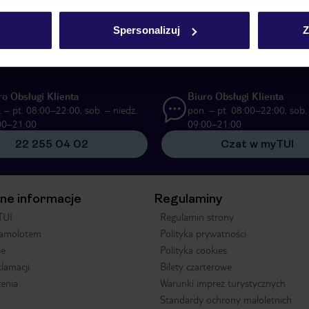
UI Poland Sp. z o.o. i TUI Poland Dystrybucja Sp. z o.o. w celach marketi
Spersonalizuj
Z
ą formę komunikacji (e-mail), także z użyciem tzw. automatycznych systemów
ro Obsługi Klienta
Biuro Obsługi Klienta
 – pt. 08:00–22:00, sob. – niedz.
pon. – pt. 08:00–22:00, sob. 
00–21:00
09:00–21:00
22 255 04 02
Czat w myTUI
ne informacje
Regulaminy
TUI
Regulamin strony
samolotem
Polityka prywatności
je
Polityka cookies
klamacji
Bilety czarterowe
enia
Warunki imprez turystycznych
Standardy ochrony małoletnich