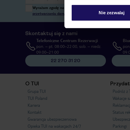
Wyrażam zgodę na przetwarzanie danych osobowych przez T
Nie zezwalaj
przetwarzaniu danych osobowych”
, poprzez elektroniczn
Skontaktuj się z nami
Telefoniczne Centrum Rezerwacji
Biu
pon. – pt. 08:00–22:00, sob. – niedz.
pon.
09:00–21:00
09:
22 270 31 20
O TUI
Przydat
Grupa TUI
Podróż z 
TUI Poland
Wakacje 
Kariera
Reklamac
Kontakt
Status re
Gwarancja ubezpieczeniowa
Ubezpiecz
Opieka TUI na wakacjach 24/7
Parkingi