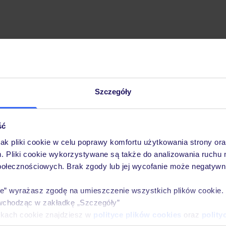
Szczegóły
Pobierz bezpłatną aplikację TUI
Szybkie wyszukiwanie i przeglądanie ofert
Lista ulubionych ofert i możliwość ich udostęp
ść
Historia wyszukiwań i ostatnio oglądanych ofer
jak pliki cookie w celu poprawy komfortu użytkowania strony or
Kontakt z TUI i wszystkie informacje o Twojej 
m. Pliki cookie wykorzystywane są także do analizowania ruchu 
połecznościowych. Brak zgody lub jej wycofanie może negatywni
ie” wyrażasz zgodę na umieszczenie wszystkich plików cookie
wchodząc w zakładkę „Szczegóły”
E-MAIL*
ikach cookie znajdziesz w
polityce plików cookies
oraz
polity