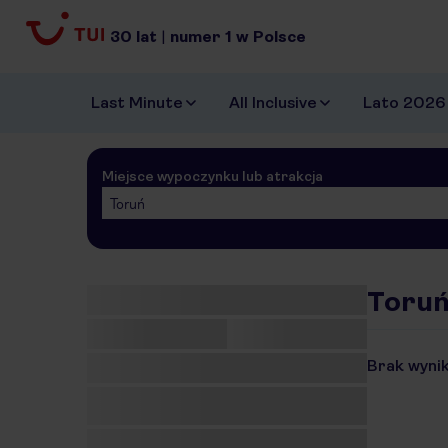
30
lat
|
numer
1
w Polsce
Last Minute
All Inclusive
Lato 2026
Miejsce wypoczynku lub atrakcja
Toruń
Toruń
Brak wynik