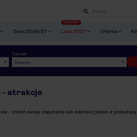
NOWOŚĆ
Zima 2026/27
Lato 2027
Oferta
Ki
Termin
Dowolny
 - atrakcje
ów - zmień swoje zapytanie lub odznacz jeden z powyższyc