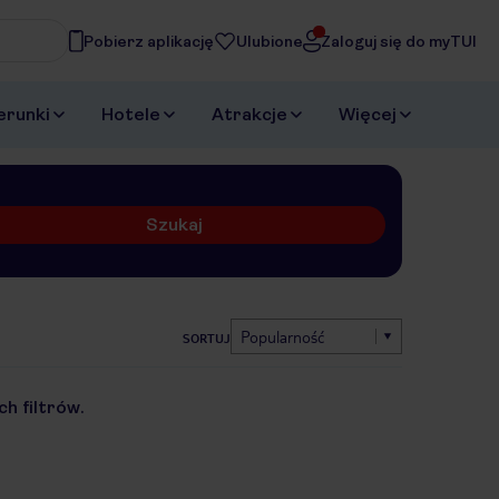
Pobierz aplikację
Ulubione
Zaloguj się do myTUI
erunki
Hotele
Atrakcje
Więcej
Szukaj
Popularność
SORTUJ
h filtrów.