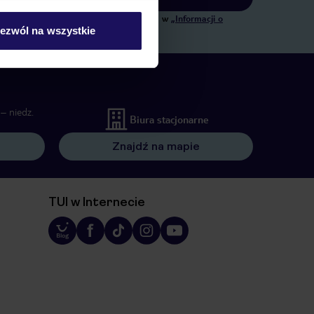
ngowych, w zakresie oraz celu wskazanym w
„Informacji o
ezwól na wszystkie
 wywołujących.
– niedz.
Biura stacjonarne
Znajdź na mapie
TUI w Internecie