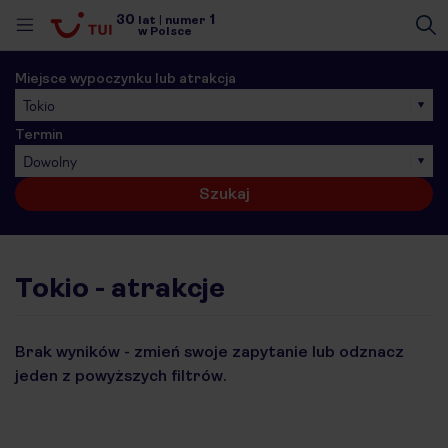
30
1
lat
|
numer
w Polsce
Miejsce wypoczynku lub atrakcja
Tokio
Termin
Dowolny
Szukaj
Tokio - atrakcje
Brak wyników - zmień swoje zapytanie lub odznacz
jeden z powyższych filtrów.
nute