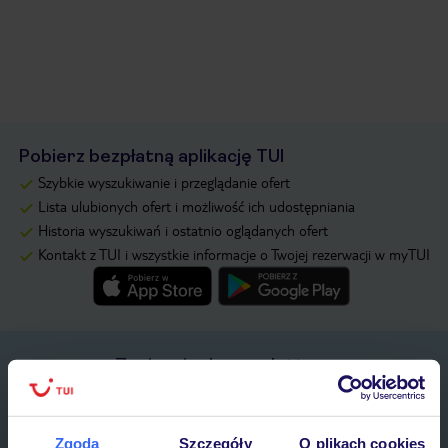
Pobierz bezpłatną aplikację TUI
Szybkie wyszukiwanie i przeglądanie ofert
Lista ulubionych ofert i możliwość ich udostępniania
Historia wyszukiwań i ostatnio oglądanych ofert
Kontakt z TUI i wszystkie informacje o Twojej rezerwacji w myTUI
Zapisz się do newslettera
IMIĘ*
Zgoda
Szczegóły
O plikach cookies