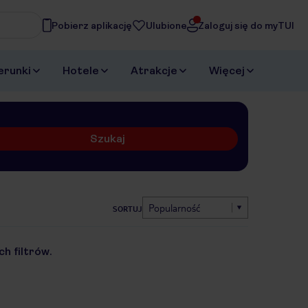
Pobierz aplikację
Ulubione
Zaloguj się do myTUI
erunki
Hotele
Atrakcje
Więcej
Szukaj
Popularność
SORTUJ
h filtrów.