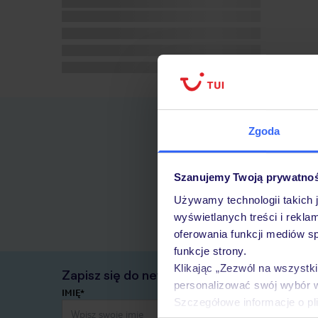
Zgoda
Szanujemy Twoją prywatno
Używamy technologii takich 
wyświetlanych treści i rekla
oferowania funkcji mediów s
funkcje strony.
Klikając „Zezwól na wszystk
Zapisz się do newslettera
personalizować swój wybór 
IMIĘ*
Szczegółowe informacje o pl