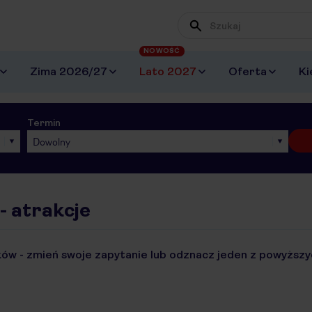
NOWOŚĆ
Zima 2026/27
Lato 2027
Oferta
Ki
Termin
Dowolny
- atrakcje
ów - zmień swoje zapytanie lub odznacz jeden z powyższyc