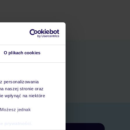
O plikach cookies
niania
t
az personalizowania
rezerwacji w myTUI
na naszej stronie oraz
e wpłynąć na niektóre
. Możesz jednak
ce prywatności
.
Zapisz się