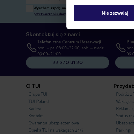
Wyrażam zgodę na przetwarzanie danych osobowych przez T
Nie zezwalaj
przetwarzaniu danych osobowych”
, poprzez elektroniczn
Skontaktuj się z nami
Telefoniczne Centrum Rezerwacji
Biu
pon. – pt. 08:00–22:00, sob. – niedz.
pon.
09:00–21:00
09:
22 270 31 20
O TUI
Przydat
Grupa TUI
Podróż z 
TUI Poland
Wakacje 
Kariera
Reklamac
Kontakt
Status re
Gwarancja ubezpieczeniowa
Ubezpiecz
Opieka TUI na wakacjach 24/7
Parkingi