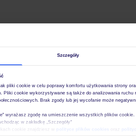
Szczegóły
Pobierz bezpłatną aplikację TUI
Szybkie wyszukiwanie i przeglądanie ofert
Lista ulubionych ofert i możliwość ich udostęp
ść
Historia wyszukiwań i ostatnio oglądanych ofer
jak pliki cookie w celu poprawy komfortu użytkowania strony or
Kontakt z TUI i wszystkie informacje o Twojej 
m. Pliki cookie wykorzystywane są także do analizowania ruchu 
połecznościowych. Brak zgody lub jej wycofanie może negatywni
ie” wyrażasz zgodę na umieszczenie wszystkich plików cookie
wchodząc w zakładkę „Szczegóły”
E-MAIL*
ikach cookie znajdziesz w
polityce plików cookies
oraz
polity