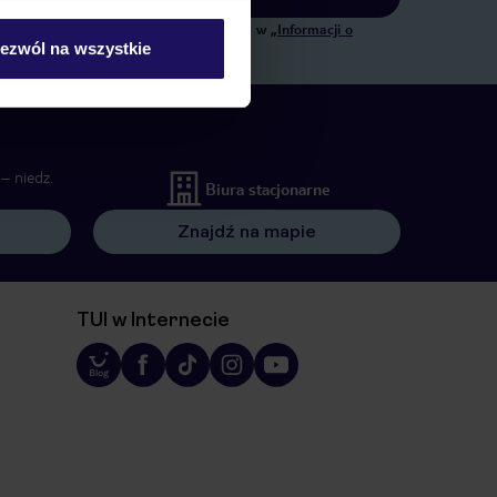
ngowych, w zakresie oraz celu wskazanym w
„Informacji o
ezwól na wszystkie
 wywołujących.
– niedz.
Biura stacjonarne
Znajdź na mapie
TUI w Internecie