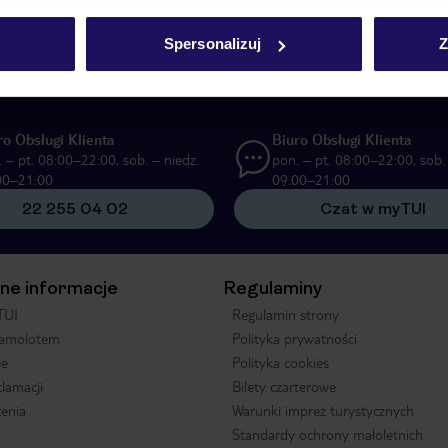
UI Poland Sp. z o.o. i TUI Poland Dystrybucja Sp. z o.o. w celach marketi
Spersonalizuj
Z
ą formę komunikacji (e-mail), także z użyciem tzw. automatycznych systemów
ro Obsługi Klienta
Biuro Obsługi Klienta
 – pt. 08:00–22:00, sob. – niedz.
pon. – pt. 08:00–22:00, sob. 
00–21:00
09:00–21:00
22 255 04 02
Czat w myTUI
ne informacje
Regulaminy
TUI
Regulamin strony
samolotem
Polityka prywatności
je
Polityka cookies
klamacji
Bilety czarterowe
enia
Warunki imprez turystycznych
Standardy ochrony małoletnich