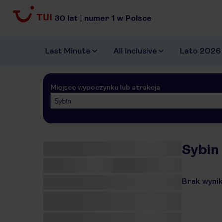
30
lat
|
numer
1
w Polsce
Last Minute
All Inclusive
Lato 2026
Miejsce wypoczynku lub atrakcja
Sybin
Sybin 
Brak wynik