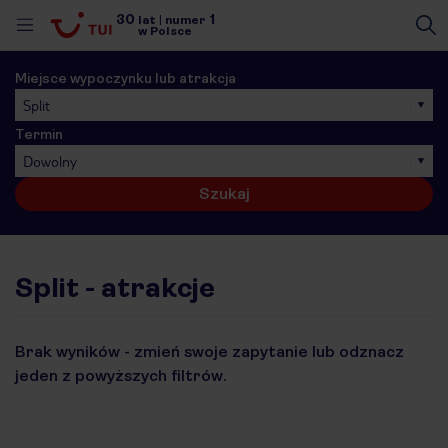
30
1
lat
|
numer
w Polsce
Miejsce wypoczynku lub atrakcja
Split
Termin
Dowolny
Szukaj
Split - atrakcje
Brak wyników - zmień swoje zapytanie lub odznacz
jeden z powyższych filtrów.
nute