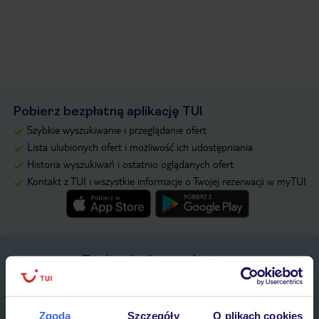
Pobierz bezpłatną aplikację TUI
Szybkie wyszukiwanie i przeglądanie ofert
Lista ulubionych ofert i możliwość ich udostępniania
Historia wyszukiwań i ostatnio oglądanych ofert
Kontakt z TUI i wszystkie informacje o Twojej rezerwacji w myTUI
Zapisz się do newslettera
IMIĘ*
Zgoda
Szczegóły
O plikach cookies