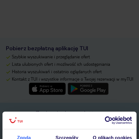
Pobierz bezpłatną aplikację TUI
Szybkie wyszukiwanie i przeglądanie ofert
Lista ulubionych ofert i możliwość ich udostępniania
Historia wyszukiwań i ostatnio oglądanych ofert
Kontakt z TUI i wszystkie informacje o Twojej rezerwacji w myTUI
Zapisz się do newslettera
IMIĘ*
Zgoda
Szczegóły
O plikach cookies