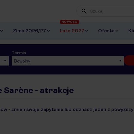
NOWOŚĆ
Zima 2026/27
Lato 2027
Oferta
Ki
Termin
Dowolny
e Sarène - atrakcje
ów - zmień swoje zapytanie lub odznacz jeden z powyższyc