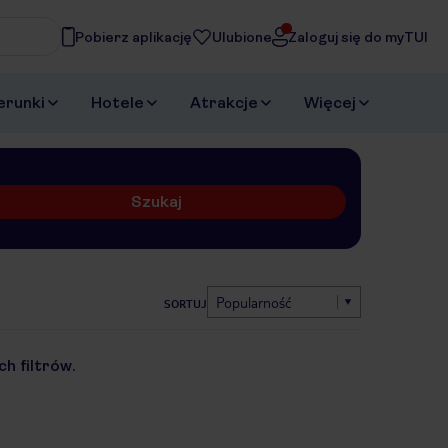
Pobierz aplikację
Ulubione
Zaloguj się do myTUI
erunki
Hotele
Atrakcje
Więcej
Szukaj
Popularność
SORTUJ
h filtrów.