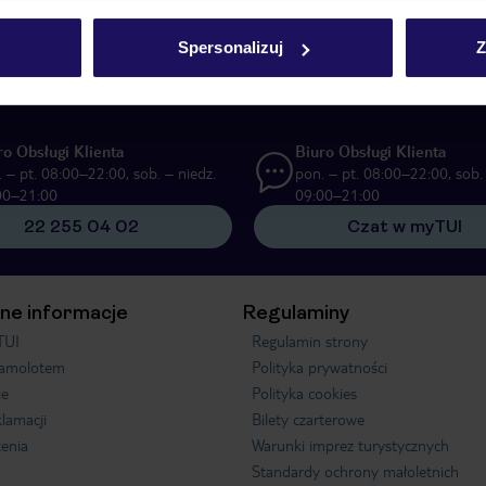
UI Poland Sp. z o.o. i TUI Poland Dystrybucja Sp. z o.o. w celach marketi
Spersonalizuj
Z
ą formę komunikacji (e-mail), także z użyciem tzw. automatycznych systemów
ro Obsługi Klienta
Biuro Obsługi Klienta
 – pt. 08:00–22:00, sob. – niedz.
pon. – pt. 08:00–22:00, sob. 
00–21:00
09:00–21:00
22 255 04 02
Czat w myTUI
ne informacje
Regulaminy
TUI
Regulamin strony
samolotem
Polityka prywatności
je
Polityka cookies
klamacji
Bilety czarterowe
enia
Warunki imprez turystycznych
Standardy ochrony małoletnich