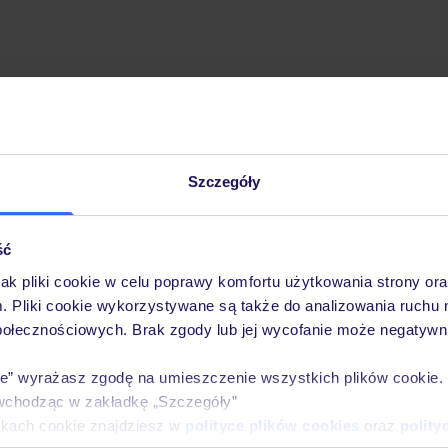
Szczegóły
Pobierz bezpłatną aplikację TUI
Szybkie wyszukiwanie i przeglądanie ofert
Lista ulubionych ofert i możliwość ich udostęp
ść
Historia wyszukiwań i ostatnio oglądanych ofer
jak pliki cookie w celu poprawy komfortu użytkowania strony or
Kontakt z TUI i wszystkie informacje o Twojej 
m. Pliki cookie wykorzystywane są także do analizowania ruchu 
połecznościowych. Brak zgody lub jej wycofanie może negatywni
ie” wyrażasz zgodę na umieszczenie wszystkich plików cookie
wchodząc w zakładkę „Szczegóły”
E-MAIL*
ikach cookie znajdziesz w
polityce plików cookies
oraz
polity