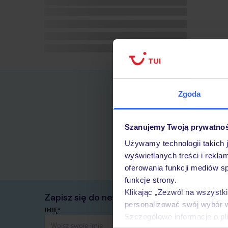
Zgoda
Szanujemy Twoją prywatno
Używamy technologii takich 
wyświetlanych treści i rekla
oferowania funkcji mediów s
funkcje strony.
Klikając „Zezwól na wszystk
Zapisz się do newslettera
personalizować swój wybór 
IMIĘ*
Szczegółowe informacje o pl