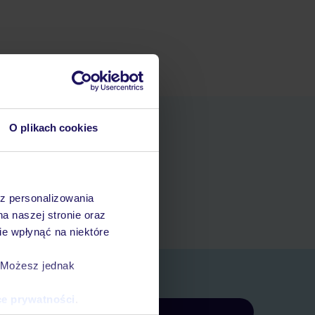
O plikach cookies
niania
t
az personalizowania
rezerwacji w myTUI
na naszej stronie oraz
e wpłynąć na niektóre
. Możesz jednak
ce prywatności
.
Zapisz się