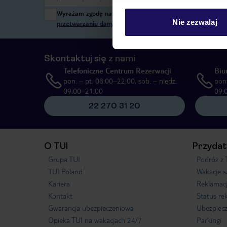
Wyrażam zgodę na przetwarzanie danych osobowych przez T
Nie zezwalaj
przetwarzaniu danych osobowych”
, poprzez elektroniczn
Skontaktuj się z nami
Telefoniczne Centrum Rezerwacji
Biu
pon. – pt. 08:00–22:00, sob. – niedz.
pon.
09:00–21:00
09:
22 270 31 20
O TUI
Przydat
Grupa TUI
Podróż z 
TUI Poland
Wakacje 
Kariera
Reklamac
Kontakt
Status re
Gwarancja ubezpieczeniowa
Ubezpiecz
Opieka TUI na wakacjach 24/7
Parkingi