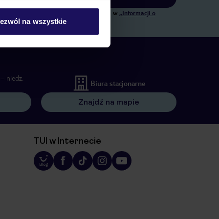
ngowych, w zakresie oraz celu wskazanym w
„Informacji o
ezwól na wszystkie
 wywołujących.
– niedz.
Biura stacjonarne
Znajdź na mapie
TUI w Internecie