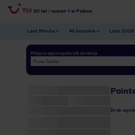
30
lat
|
numer
1
w Polsce
Last Minute
All Inclusive
Lato 2026
Miejsce wypoczynku lub atrakcja
Pointe Sarène
Point
Brak wynik