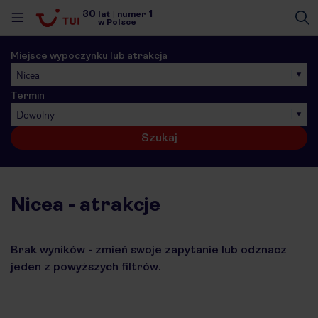
30
1
lat
|
numer
w Polsce
Miejsce wypoczynku lub atrakcja
Nicea
Termin
Dowolny
Szukaj
Nicea - atrakcje
Brak wyników - zmień swoje zapytanie lub odznacz
jeden z powyższych filtrów.
nute