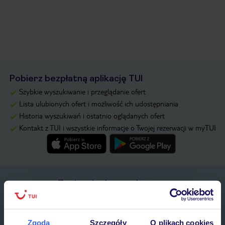
Pobierz bezpłatną aplikację TUI
Szybkie wyszukiwanie i przeglądanie ofert
Lista ulubionych ofert i możliwość ich udostępniania
Historia wyszukiwań i ostatnio oglądanych ofert
Kontakt z TUI i wszystkie informacje o Twojej rezerwacji w myTUI
Zapisz się do newslettera
IMIĘ*
Zgoda
Szczegóły
O plikach cookies