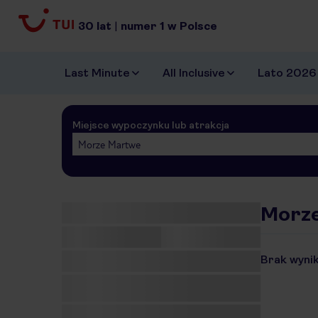
30
lat
|
numer
1
w Polsce
Last Minute
All Inclusive
Lato 2026
Miejsce wypoczynku lub atrakcja
Morze Martwe
Morze
Brak wynik