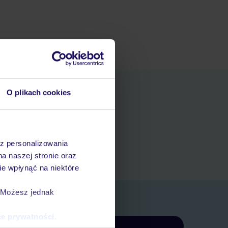
O plikach cookies
niania
t
az personalizowania
rezerwacji w myTUI
na naszej stronie oraz
e wpłynąć na niektóre
. Możesz jednak
ce prywatności
.
Zapisz się