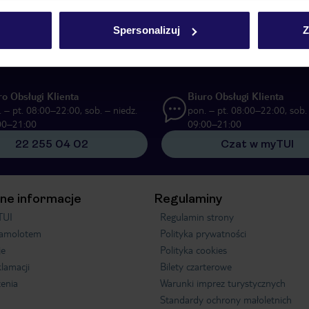
UI Poland Sp. z o.o. i TUI Poland Dystrybucja Sp. z o.o. w celach marketi
Spersonalizuj
Z
ą formę komunikacji (e-mail), także z użyciem tzw. automatycznych systemów
ro Obsługi Klienta
Biuro Obsługi Klienta
 – pt. 08:00–22:00, sob. – niedz.
pon. – pt. 08:00–22:00, sob. 
00–21:00
09:00–21:00
22 255 04 02
Czat w myTUI
ne informacje
Regulaminy
TUI
Regulamin strony
samolotem
Polityka prywatności
je
Polityka cookies
klamacji
Bilety czarterowe
enia
Warunki imprez turystycznych
Standardy ochrony małoletnich