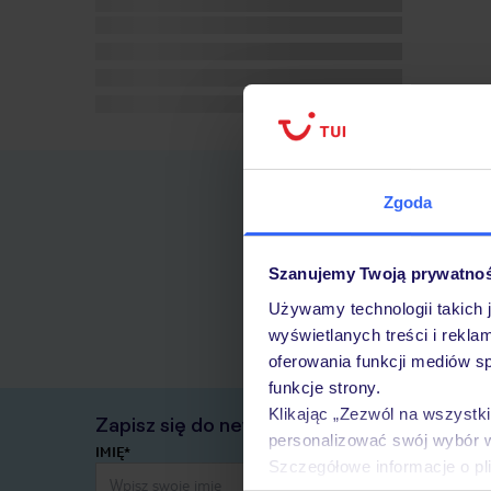
Zgoda
Szanujemy Twoją prywatno
Używamy technologii takich 
wyświetlanych treści i rekla
oferowania funkcji mediów s
funkcje strony.
Klikając „Zezwól na wszystk
Zapisz się do newslettera
personalizować swój wybór 
IMIĘ*
Szczegółowe informacje o pl