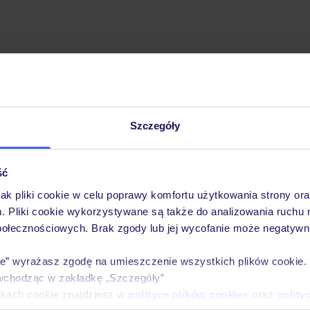
Szczegóły
Pobierz bezpłatną aplikację TUI
Szybkie wyszukiwanie i przeglądanie ofert
Lista ulubionych ofert i możliwość ich udostęp
ść
Historia wyszukiwań i ostatnio oglądanych ofer
jak pliki cookie w celu poprawy komfortu użytkowania strony or
Kontakt z TUI i wszystkie informacje o Twojej 
m. Pliki cookie wykorzystywane są także do analizowania ruchu 
połecznościowych. Brak zgody lub jej wycofanie może negatywni
ie” wyrażasz zgodę na umieszczenie wszystkich plików cookie
wchodząc w zakładkę „Szczegóły”
E-MAIL*
ikach cookie znajdziesz w
polityce plików cookies
oraz
polity