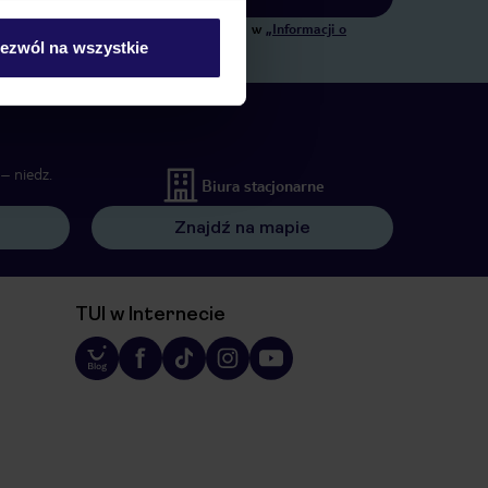
ngowych, w zakresie oraz celu wskazanym w
„Informacji o
ezwól na wszystkie
 wywołujących.
– niedz.
Biura stacjonarne
Znajdź na mapie
TUI w Internecie