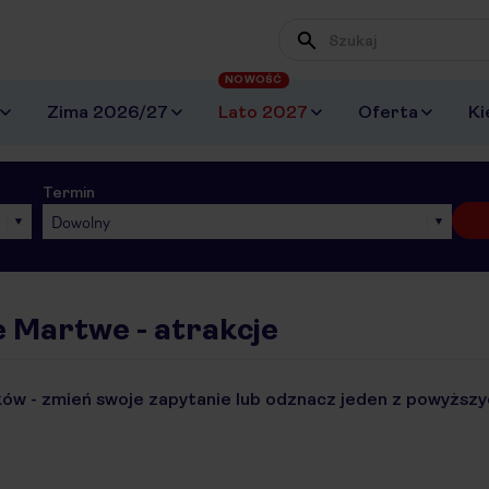
NOWOŚĆ
Zima 2026/27
Lato 2027
Oferta
Ki
Termin
Dowolny
 Martwe - atrakcje
ów - zmień swoje zapytanie lub odznacz jeden z powyższyc