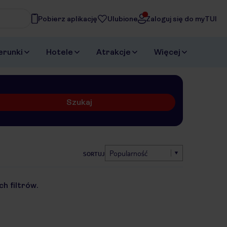
Pobierz aplikację
Ulubione
Zaloguj się do myTUI
erunki
Hotele
Atrakcje
Więcej
Szukaj
Popularność
SORTUJ
h filtrów.