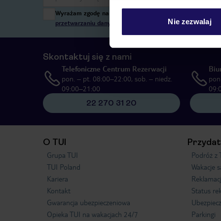
Wyrażam zgodę na przetwarzanie danych osobowych przez T
Nie zezwalaj
przetwarzaniu danych osobowych”
, poprzez elektroniczn
Skontaktuj się z nami
Telefoniczne Centrum Rezerwacji
Biu
pon. – pt. 08:00–22:00, sob. – niedz.
pon.
09:00–21:00
09:
22 270 31 20
O TUI
Przydat
Grupa TUI
Podróż z 
TUI Poland
Wakacje 
Kariera
Reklamac
Kontakt
Status re
Gwarancja ubezpieczeniowa
Ubezpiecz
Opieka TUI na wakacjach 24/7
Parkingi