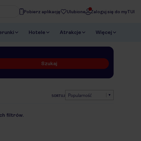
Pobierz aplikację
Ulubione
Zaloguj się do myTUI
erunki
Hotele
Atrakcje
Więcej
Szukaj
Popularność
SORTUJ
h filtrów.