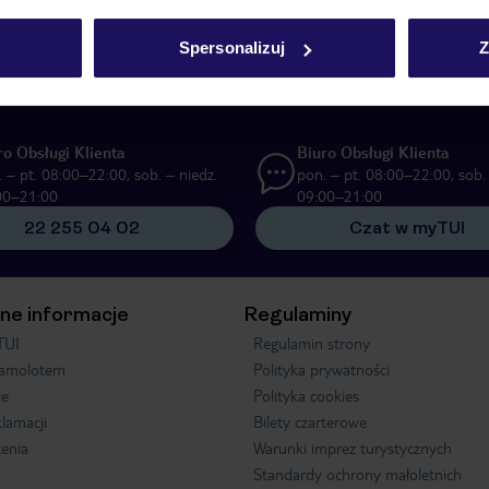
UI Poland Sp. z o.o. i TUI Poland Dystrybucja Sp. z o.o. w celach marketi
Spersonalizuj
Z
ą formę komunikacji (e-mail), także z użyciem tzw. automatycznych systemów
ro Obsługi Klienta
Biuro Obsługi Klienta
 – pt. 08:00–22:00, sob. – niedz.
pon. – pt. 08:00–22:00, sob. 
00–21:00
09:00–21:00
22 255 04 02
Czat w myTUI
ne informacje
Regulaminy
TUI
Regulamin strony
samolotem
Polityka prywatności
je
Polityka cookies
klamacji
Bilety czarterowe
enia
Warunki imprez turystycznych
Standardy ochrony małoletnich