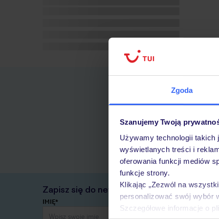
Zgoda
Szanujemy Twoją prywatno
Używamy technologii takich 
wyświetlanych treści i rekla
oferowania funkcji mediów s
funkcje strony.
Klikając „Zezwól na wszystk
Zapisz się do newslettera
personalizować swój wybór 
IMIĘ*
Szczegółowe informacje o pl