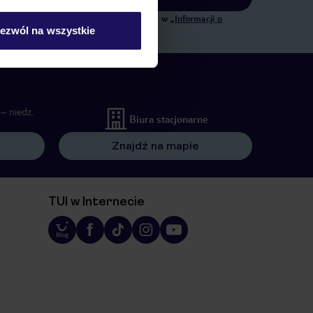
ngowych, w zakresie oraz celu wskazanym w
„Informacji o
ezwól na wszystkie
 wywołujących.
– niedz.
Biura stacjonarne
Znajdź na mapie
TUI w Internecie