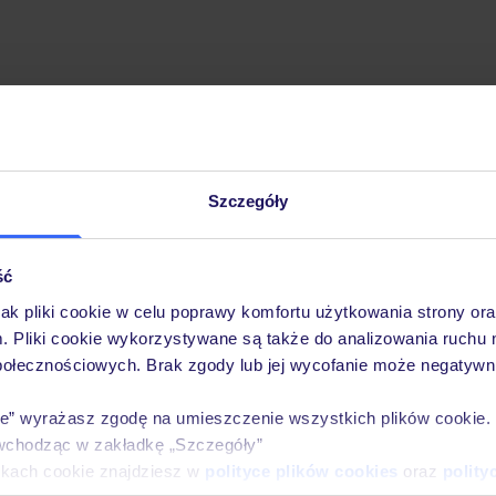
Szczegóły
Pobierz bezpłatną aplikację TUI
Szybkie wyszukiwanie i przeglądanie ofert
Lista ulubionych ofert i możliwość ich udostęp
ść
Historia wyszukiwań i ostatnio oglądanych ofer
jak pliki cookie w celu poprawy komfortu użytkowania strony or
Kontakt z TUI i wszystkie informacje o Twojej 
m. Pliki cookie wykorzystywane są także do analizowania ruchu 
połecznościowych. Brak zgody lub jej wycofanie może negatywni
ie” wyrażasz zgodę na umieszczenie wszystkich plików cookie
wchodząc w zakładkę „Szczegóły”
E-MAIL*
ikach cookie znajdziesz w
polityce plików cookies
oraz
polity