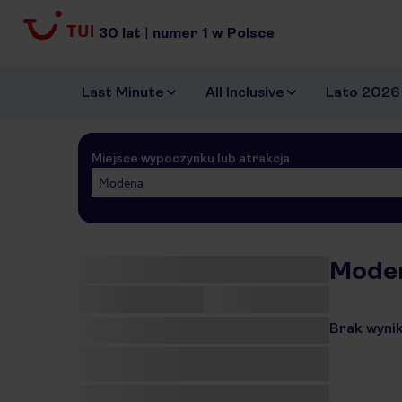
30
lat
|
numer
1
w Polsce
Last Minute
All Inclusive
Lato 2026
Miejsce wypoczynku lub atrakcja
Modena
Moden
Brak wynik