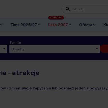
NOWOŚĆ
Zima 2026/27
Lato 2027
Oferta
Ki
Termin
Dowolny
a - atrakcje
ów - zmień swoje zapytanie lub odznacz jeden z powyższyc