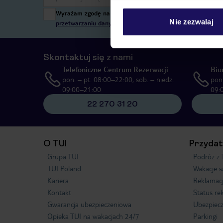
Wyrażam zgodę na przetwarzanie danych osobowych przez T
Nie zezwalaj
przetwarzaniu danych osobowych”
, poprzez elektroniczn
Skontaktuj się z nami
Telefoniczne Centrum Rezerwacji
Biu
pon. – pt. 08:00–22:00, sob. – niedz.
pon.
09:00–21:00
09:
22 270 31 20
O TUI
Przydat
Grupa TUI
Podróż z 
TUI Poland
Wakacje 
Kariera
Reklamac
Kontakt
Status re
Gwarancja ubezpieczeniowa
Ubezpiecz
Opieka TUI na wakacjach 24/7
Parkingi