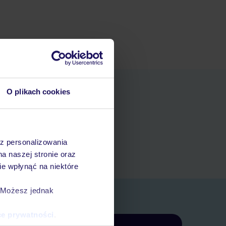
O plikach cookies
niania
t
az personalizowania
rezerwacji w myTUI
na naszej stronie oraz
e wpłynąć na niektóre
. Możesz jednak
ce prywatności
.
Zapisz się