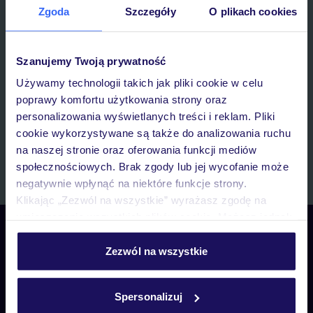
Zgoda
Szczegóły
O plikach cookies
E-MAIL*
Szanujemy Twoją prywatność
Wyrażam zgodę na przetwarzanie danych osobowych przez TUI
Używamy technologii takich jak pliki cookie w celu
Poland Sp. z o.o. i TUI Poland Dystrybucja Sp. z o.o. w celach
poprawy komfortu użytkowania strony oraz
marketingowych, w zakresie oraz celu wskazanym w
„Informacji o
personalizowania wyświetlanych treści i reklam. Pliki
przetwarzaniu danych osobowych”
, poprzez elektroniczną formę
cookie wykorzystywane są także do analizowania ruchu
komunikacji (e-mail), także z użyciem tzw. automatycznych
systemów wywołujących.
na naszej stronie oraz oferowania funkcji mediów
społecznościowych. Brak zgody lub jej wycofanie może
Zapisz się
negatywnie wpłynąć na niektóre funkcje strony.
Klikając „Zezwól na wszystkie” wyrażasz zgodę na
umieszczenie wszystkich plików cookie. Możesz jednak
Skontaktuj się z nami
personalizować swój wybór wchodząc w zakładkę
Telefoniczne Centrum Rezerwacji
„Szczegóły”
Zezwól na wszystkie
pon. – pt. 08:00–22:00, sob. – niedz. 09:00–21:00
Szczegółowe informacje o plikach cookie znajdziesz
22 270 31 20
w
polityce plików cookies
oraz
polityce prywatności
.
Spersonalizuj