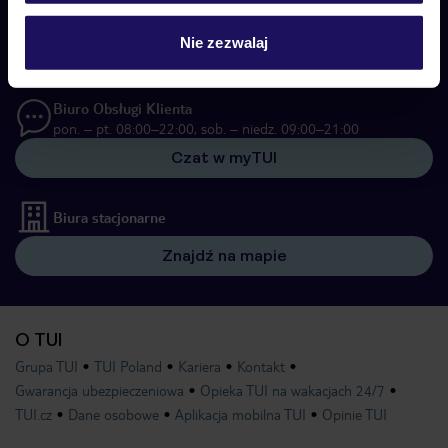
Biuro Obsługi Klienta
pon. – pt. 08:00–22:00, sob. – niedz. 09:00–21:00
Nie zezwalaj
22 255 04 02
Biuro Obsługi Klienta
pon. – pt. 08:00–22:00, sob. – niedz. 09:00–21:00
Czat w myTUI
Biura stacjonarne
Znajdź na mapie
O TUI
Grupa TUI
TUI Poland
Kariera
Kontakt
Gwarancja ubezpieczeniowa
Opieka TUI na wakacjach 24/7
TUI.cz
Dane osobowe
Aplikacja mobilna TUI
Opinie TUI