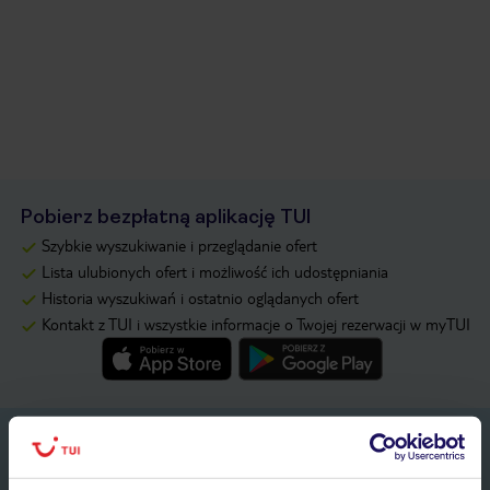
Pobierz bezpłatną aplikację TUI
Szybkie wyszukiwanie i przeglądanie ofert
Lista ulubionych ofert i możliwość ich udostępniania
Historia wyszukiwań i ostatnio oglądanych ofert
Kontakt z TUI i wszystkie informacje o Twojej rezerwacji w myTUI
Zapisz się do newslettera
IMIĘ*