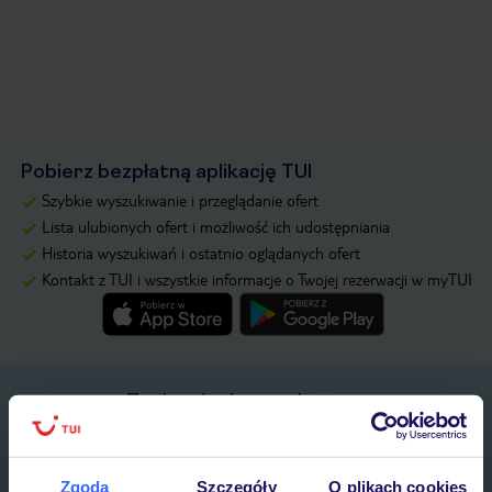
Pobierz bezpłatną aplikację TUI
Szybkie wyszukiwanie i przeglądanie ofert
Lista ulubionych ofert i możliwość ich udostępniania
Historia wyszukiwań i ostatnio oglądanych ofert
Kontakt z TUI i wszystkie informacje o Twojej rezerwacji w myTUI
Zapisz się do newslettera
IMIĘ*
Zgoda
Szczegóły
O plikach cookies