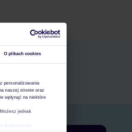
O plikach cookies
niania
t
az personalizowania
rezerwacji w myTUI
na naszej stronie oraz
e wpłynąć na niektóre
. Możesz jednak
ce prywatności
.
Zapisz się