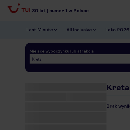
30
lat
|
numer
1
w Polsce
Last Minute
All Inclusive
Lato 2026
Miejsce wypoczynku lub atrakcja
Kreta
Kreta 
Brak wynik