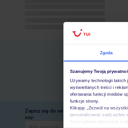
Zgoda
Szanujemy Twoją prywatno
Używamy technologii takich 
wyświetlanych treści i rekla
oferowania funkcji mediów s
funkcje strony.
Klikając „Zezwól na wszystk
Zapisz się do newslettera
personalizować swój wybór 
IMIĘ*
Szczegółowe informacje o pl