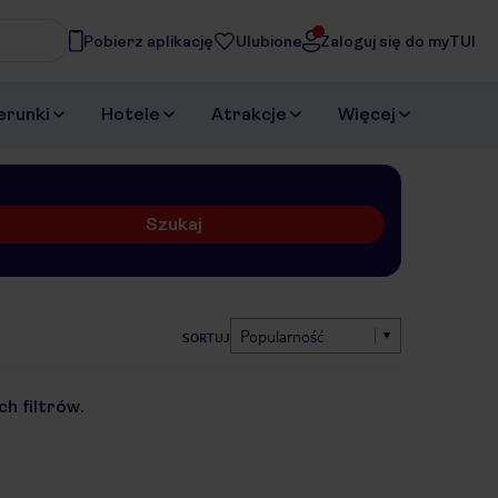
Pobierz aplikację
Ulubione
Zaloguj się do myTUI
erunki
Hotele
Atrakcje
Więcej
Szukaj
Popularność
SORTUJ
h filtrów.