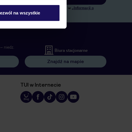
ngowych, w zakresie oraz celu wskazanym w
„Informacji o
ezwól na wszystkie
 wywołujących.
– niedz.
Biura stacjonarne
Znajdź na mapie
TUI w Internecie