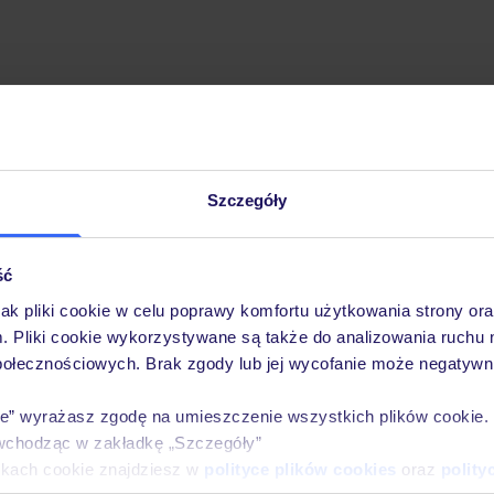
Szczegóły
Pobierz bezpłatną aplikację TUI
Szybkie wyszukiwanie i przeglądanie ofert
Lista ulubionych ofert i możliwość ich udostęp
ść
Historia wyszukiwań i ostatnio oglądanych ofer
jak pliki cookie w celu poprawy komfortu użytkowania strony or
Kontakt z TUI i wszystkie informacje o Twojej 
m. Pliki cookie wykorzystywane są także do analizowania ruchu 
połecznościowych. Brak zgody lub jej wycofanie może negatywni
ie” wyrażasz zgodę na umieszczenie wszystkich plików cookie
wchodząc w zakładkę „Szczegóły”
E-MAIL*
ikach cookie znajdziesz w
polityce plików cookies
oraz
polity