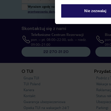
Wyrażam zgodę na przetwarzanie danych osobowych przez T
Nie zezwalaj
przetwarzaniu danych osobowych”
, poprzez elektroniczn
Skontaktuj się z nami
Telefoniczne Centrum Rezerwacji
Biu
pon. – pt. 08:00–22:00, sob. – niedz.
pon.
09:00–21:00
09:
22 270 31 20
O TUI
Przydat
Grupa TUI
Podróż z 
TUI Poland
Wakacje 
Kariera
Reklamac
Kontakt
Status re
Gwarancja ubezpieczeniowa
Ubezpiecz
Opieka TUI na wakacjach 24/7
Parkingi