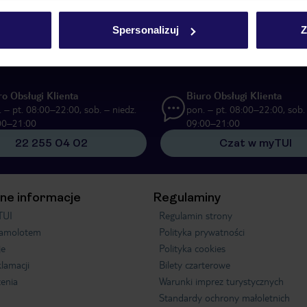
UI Poland Sp. z o.o. i TUI Poland Dystrybucja Sp. z o.o. w celach marketi
Spersonalizuj
Z
ą formę komunikacji (e-mail), także z użyciem tzw. automatycznych systemów
ro Obsługi Klienta
Biuro Obsługi Klienta
 – pt. 08:00–22:00, sob. – niedz.
pon. – pt. 08:00–22:00, sob. 
00–21:00
09:00–21:00
22 255 04 02
Czat w myTUI
ne informacje
Regulaminy
TUI
Regulamin strony
samolotem
Polityka prywatności
je
Polityka cookies
klamacji
Bilety czarterowe
enia
Warunki imprez turystycznych
Standardy ochrony małoletnich