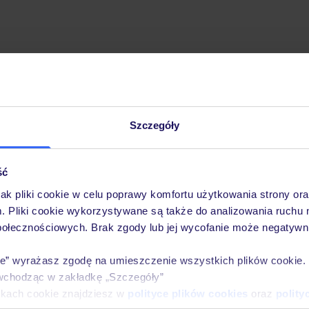
Szczegóły
Pobierz bezpłatną aplikację TUI
Szybkie wyszukiwanie i przeglądanie ofert
Lista ulubionych ofert i możliwość ich udostęp
ść
Historia wyszukiwań i ostatnio oglądanych ofer
jak pliki cookie w celu poprawy komfortu użytkowania strony or
Kontakt z TUI i wszystkie informacje o Twojej 
m. Pliki cookie wykorzystywane są także do analizowania ruchu 
połecznościowych. Brak zgody lub jej wycofanie może negatywni
ie” wyrażasz zgodę na umieszczenie wszystkich plików cookie
wchodząc w zakładkę „Szczegóły”
E-MAIL*
ikach cookie znajdziesz w
polityce plików cookies
oraz
polity