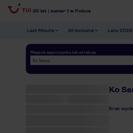
30
lat
|
numer
1
w Polsce
Last Minute
All Inclusive
Lato 2026
Miejsce wypoczynku lub atrakcja
Ko Samui
Ko Sa
Brak wynik