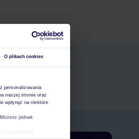
O plikach cookies
niania
t
az personalizowania
rezerwacji w myTUI
na naszej stronie oraz
e wpłynąć na niektóre
. Możesz jednak
ce prywatności
.
Zapisz się