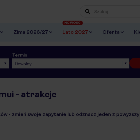
NOWOŚĆ
Zima 2026/27
Lato 2027
Oferta
Ki
Termin
Dowolny
mui - atrakcje
ów - zmień swoje zapytanie lub odznacz jeden z powyższyc