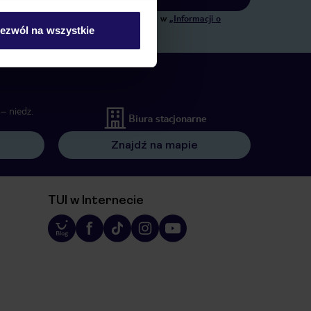
ngowych, w zakresie oraz celu wskazanym w
„Informacji o
ezwól na wszystkie
 wywołujących.
– niedz.
Biura stacjonarne
Znajdź na mapie
TUI w Internecie