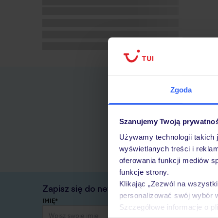
Zgoda
Szanujemy Twoją prywatno
Używamy technologii takich 
wyświetlanych treści i rekla
oferowania funkcji mediów s
funkcje strony.
Klikając „Zezwól na wszystk
Zapisz się do newslettera
personalizować swój wybór 
IMIĘ*
Szczegółowe informacje o pl