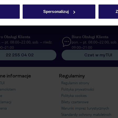
UI Poland Sp. z o.o. i TUI Poland Dystrybucja Sp. z o.o. w celach marketi
Spersonalizuj
Z
ą formę komunikacji (e-mail), także z użyciem tzw. automatycznych systemów
ro Obsługi Klienta
Biuro Obsługi Klienta
 – pt. 08:00–22:00, sob. – niedz.
pon. – pt. 08:00–22:00, sob. 
00–21:00
09:00–21:00
22 255 04 02
Czat w myTUI
ne informacje
Regulaminy
TUI
Regulamin strony
samolotem
Polityka prywatności
je
Polityka cookies
klamacji
Bilety czarterowe
enia
Warunki imprez turystycznych
Standardy ochrony małoletnich