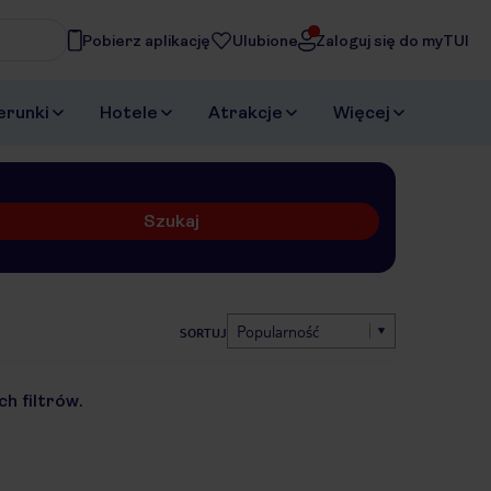
Pobierz aplikację
Ulubione
Zaloguj się do myTUI
erunki
Hotele
Atrakcje
Więcej
Szukaj
Popularność
SORTUJ
h filtrów.