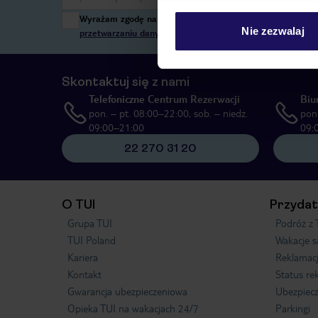
Wyrażam zgodę na przetwarzanie danych osobowych przez T
Nie zezwalaj
przetwarzaniu danych osobowych”
, poprzez elektroniczn
Skontaktuj się z nami
Telefoniczne Centrum Rezerwacji
Biu
pon. – pt. 08:00–22:00, sob. – niedz.
pon.
09:00–21:00
09:
22 270 31 20
O TUI
Przydat
Grupa TUI
Podróż z 
TUI Poland
Wakacje 
Kariera
Reklamac
Kontakt
Status re
Gwarancja ubezpieczeniowa
Ubezpiecz
Opieka TUI na wakacjach 24/7
Parkingi