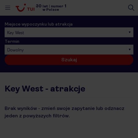
30
1
lat
|
numer
w Polsce
Miejsce wypoczynku lub atrakcja
Key West
Termin
Dowolny
Szukaj
Key West - atrakcje
Brak wyników - zmień swoje zapytanie lub odznacz
jeden z powyższych filtrów.
nute