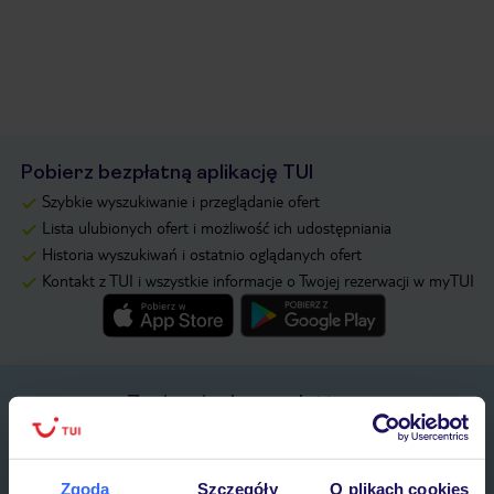
Pobierz bezpłatną aplikację TUI
Szybkie wyszukiwanie i przeglądanie ofert
Lista ulubionych ofert i możliwość ich udostępniania
Historia wyszukiwań i ostatnio oglądanych ofert
Kontakt z TUI i wszystkie informacje o Twojej rezerwacji w myTUI
Zapisz się do newslettera
IMIĘ*
Zgoda
Szczegóły
O plikach cookies