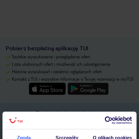
Pobierz bezpłatną aplikację TUI
Szybkie wyszukiwanie i przeglądanie ofert
Lista ulubionych ofert i możliwość ich udostępniania
Historia wyszukiwań i ostatnio oglądanych ofert
Kontakt z TUI i wszystkie informacje o Twojej rezerwacji w myTUI
Zapisz się do newslettera
IMIĘ*
Zgoda
Szczegóły
O plikach cookies