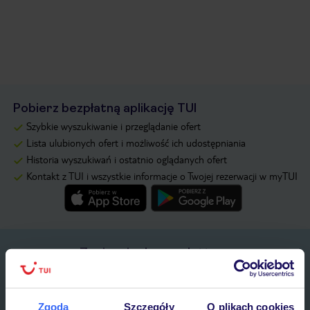
Pobierz bezpłatną aplikację TUI
Szybkie wyszukiwanie i przeglądanie ofert
Lista ulubionych ofert i możliwość ich udostępniania
Historia wyszukiwań i ostatnio oglądanych ofert
Kontakt z TUI i wszystkie informacje o Twojej rezerwacji w myTUI
Zapisz się do newslettera
IMIĘ*
Zgoda
Szczegóły
O plikach cookies