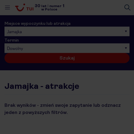
30
1
lat
|
numer
w Polsce
Miejsce wypoczynku lub atrakcja
Jamajka
Termin
Dowolny
Szukaj
Jamajka - atrakcje
Brak wyników - zmień swoje zapytanie lub odznacz
jeden z powyższych filtrów.
nute