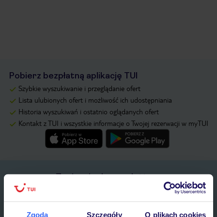
Pobierz bezpłatną aplikację TUI
Szybkie wyszukiwanie i przeglądanie ofert
Lista ulubionych ofert i możliwość ich udostępniania
Historia wyszukiwań i ostatnio oglądanych ofert
Kontakt z TUI i wszystkie informacje o Twojej rezerwacji w myTUI
Zapisz się do newslettera
IMIĘ*
Zgoda
Szczegóły
O plikach cookies