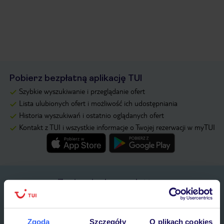
Pobierz bezpłatną aplikację TUI
Szybkie wyszukiwanie i przeglądanie ofert
Lista ulubionych ofert i możliwość ich udostępniania
Historia wyszukiwań i ostatnio oglądanych ofert
Kontakt z TUI i wszystkie informacje o Twojej rezerwacji w myTUI
Zapisz się do newslettera
IMIĘ*
Zgoda
Szczegóły
O plikach cookies