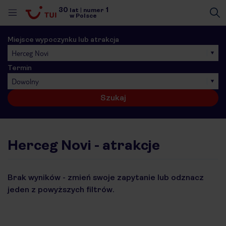
30
1
lat
|
numer
w Polsce
Miejsce wypoczynku lub atrakcja
Herceg Novi
Termin
Dowolny
Szukaj
Herceg Novi - atrakcje
Brak wyników - zmień swoje zapytanie lub odznacz
jeden z powyższych filtrów.
nute