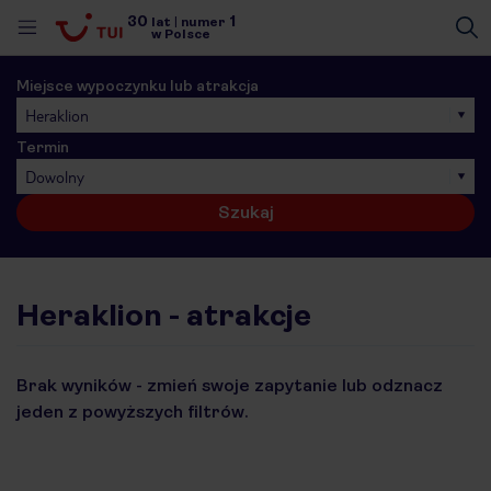
30
1
lat
|
numer
w Polsce
Miejsce wypoczynku lub atrakcja
Heraklion
Termin
Dowolny
Szukaj
Heraklion - atrakcje
Brak wyników - zmień swoje zapytanie lub odznacz
jeden z powyższych filtrów.
nute