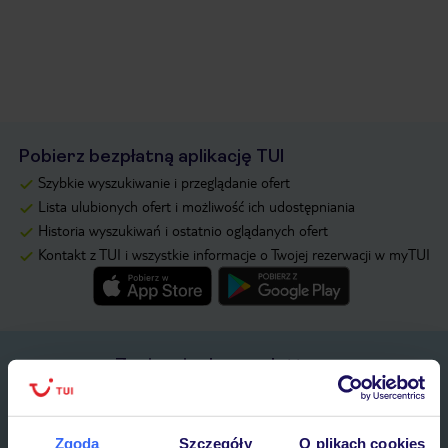
Pobierz bezpłatną aplikację TUI
Szybkie wyszukiwanie i przeglądanie ofert
Lista ulubionych ofert i możliwość ich udostępniania
Historia wyszukiwań i ostatnio oglądanych ofert
Kontakt z TUI i wszystkie informacje o Twojej rezerwacji w myTUI
Zapisz się do newslettera
IMIĘ*
Zgoda
Szczegóły
O plikach cookies