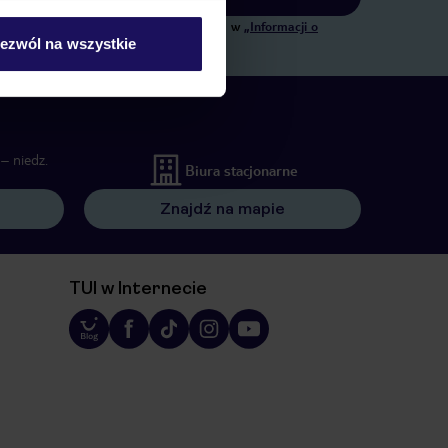
ngowych, w zakresie oraz celu wskazanym w
„Informacji o
ezwól na wszystkie
 wywołujących.
– niedz.
Biura stacjonarne
Znajdź na mapie
TUI w Internecie