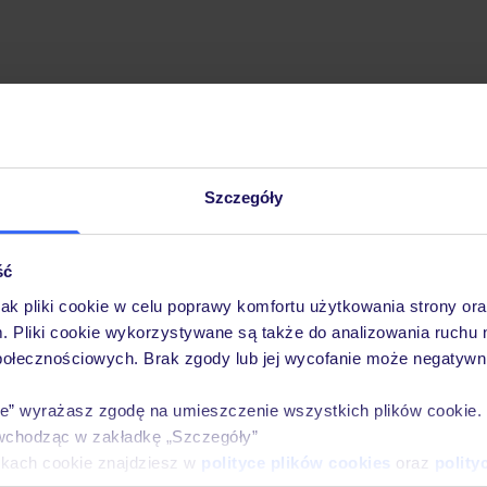
Szczegóły
Pobierz bezpłatną aplikację TUI
Szybkie wyszukiwanie i przeglądanie ofert
Lista ulubionych ofert i możliwość ich udostęp
ść
Historia wyszukiwań i ostatnio oglądanych ofer
jak pliki cookie w celu poprawy komfortu użytkowania strony or
Kontakt z TUI i wszystkie informacje o Twojej 
m. Pliki cookie wykorzystywane są także do analizowania ruchu 
połecznościowych. Brak zgody lub jej wycofanie może negatywni
ie” wyrażasz zgodę na umieszczenie wszystkich plików cookie
wchodząc w zakładkę „Szczegóły”
E-MAIL*
ikach cookie znajdziesz w
polityce plików cookies
oraz
polity