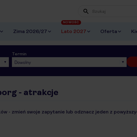
NOWOŚĆ
Zima 2026/27
Lato 2027
Oferta
Ki
Termin
Dowolny
org - atrakcje
ów - zmień swoje zapytanie lub odznacz jeden z powyższyc