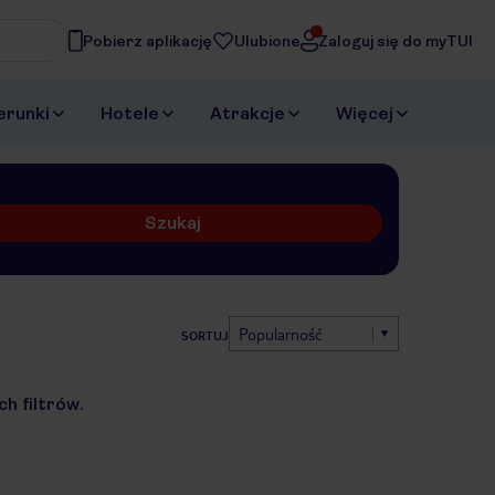
Pobierz aplikację
Ulubione
Zaloguj się do myTUI
erunki
Hotele
Atrakcje
Więcej
Szukaj
Popularność
SORTUJ
h filtrów.