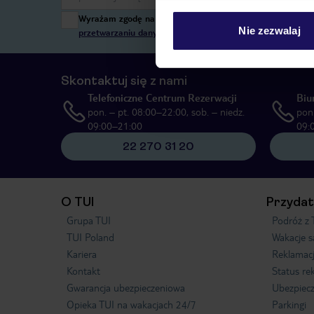
Wyrażam zgodę na przetwarzanie danych osobowych przez T
Nie zezwalaj
przetwarzaniu danych osobowych”
, poprzez elektroniczn
Skontaktuj się z nami
Telefoniczne Centrum Rezerwacji
Biu
pon. – pt. 08:00–22:00, sob. – niedz.
pon.
09:00–21:00
09:
22 270 31 20
O TUI
Przydat
Grupa TUI
Podróż z 
TUI Poland
Wakacje 
Kariera
Reklamac
Kontakt
Status re
Gwarancja ubezpieczeniowa
Ubezpiecz
Opieka TUI na wakacjach 24/7
Parkingi