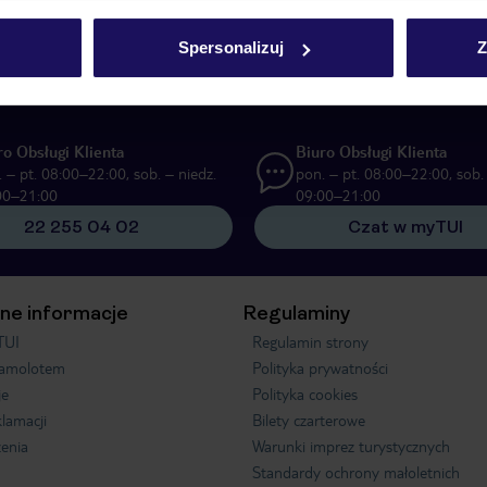
UI Poland Sp. z o.o. i TUI Poland Dystrybucja Sp. z o.o. w celach marketi
Spersonalizuj
Z
ą formę komunikacji (e-mail), także z użyciem tzw. automatycznych systemów
ro Obsługi Klienta
Biuro Obsługi Klienta
 – pt. 08:00–22:00, sob. – niedz.
pon. – pt. 08:00–22:00, sob. 
00–21:00
09:00–21:00
22 255 04 02
Czat w myTUI
ne informacje
Regulaminy
TUI
Regulamin strony
samolotem
Polityka prywatności
je
Polityka cookies
klamacji
Bilety czarterowe
enia
Warunki imprez turystycznych
Standardy ochrony małoletnich