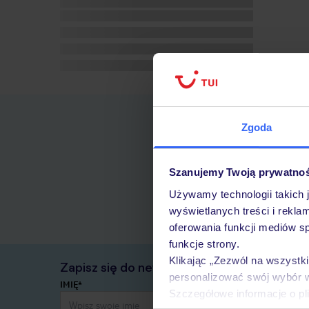
Zgoda
Szanujemy Twoją prywatno
Używamy technologii takich 
wyświetlanych treści i rekla
oferowania funkcji mediów s
funkcje strony.
Klikając „Zezwól na wszystk
Zapisz się do newslettera
personalizować swój wybór 
IMIĘ*
Szczegółowe informacje o pl