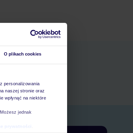
O plikach cookies
niania
t
az personalizowania
rezerwacji w myTUI
na naszej stronie oraz
e wpłynąć na niektóre
. Możesz jednak
ce prywatności
.
Zapisz się