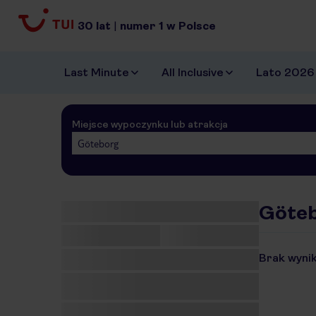
30
lat
|
numer
1
w Polsce
Last Minute
All Inclusive
Lato 2026
Miejsce wypoczynku lub atrakcja
Göteborg
Göteb
Brak wynik