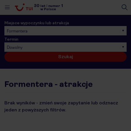
30
1
lat
|
numer
w Polsce
Miejsce wypoczynku lub atrakcja
Formentera
Termin
Dowolny
Szukaj
Formentera - atrakcje
Brak wyników - zmień swoje zapytanie lub odznacz
jeden z powyższych filtrów.
nute