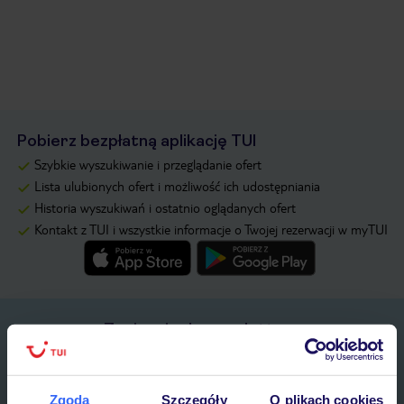
Pobierz bezpłatną aplikację TUI
Szybkie wyszukiwanie i przeglądanie ofert
Lista ulubionych ofert i możliwość ich udostępniania
Historia wyszukiwań i ostatnio oglądanych ofert
Kontakt z TUI i wszystkie informacje o Twojej rezerwacji w myTUI
Zapisz się do newslettera
IMIĘ*
Zgoda
Szczegóły
O plikach cookies