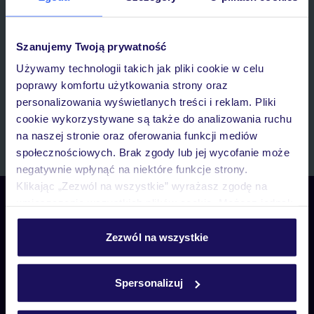
E-MAIL*
Szanujemy Twoją prywatność
Wyrażam zgodę na przetwarzanie danych osobowych przez TUI
Poland Sp. z o.o. i TUI Poland Dystrybucja Sp. z o.o. w celach
Używamy technologii takich jak pliki cookie w celu
marketingowych, w zakresie oraz celu wskazanym w
„Informacji o
poprawy komfortu użytkowania strony oraz
przetwarzaniu danych osobowych”
, poprzez elektroniczną formę
personalizowania wyświetlanych treści i reklam. Pliki
komunikacji (e-mail), także z użyciem tzw. automatycznych
cookie wykorzystywane są także do analizowania ruchu
systemów wywołujących.
na naszej stronie oraz oferowania funkcji mediów
Zapisz się
społecznościowych. Brak zgody lub jej wycofanie może
negatywnie wpłynąć na niektóre funkcje strony.
Klikając „Zezwól na wszystkie” wyrażasz zgodę na
Skontaktuj się z nami
umieszczenie wszystkich plików cookie. Możesz jednak
personalizować swój wybór wchodząc w zakładkę
Telefoniczne Centrum Rezerwacji
pon. – pt. 08:00–22:00, sob. – niedz. 09:00–21:00
„Szczegóły”
Zezwól na wszystkie
Szczegółowe informacje o plikach cookie znajdziesz
22 270 31 20
w
polityce plików cookies
oraz
polityce prywatności
.
Spersonalizuj
Biuro Obsługi Klienta
pon. – pt. 08:00–22:00, sob. – niedz. 09:00–21:00