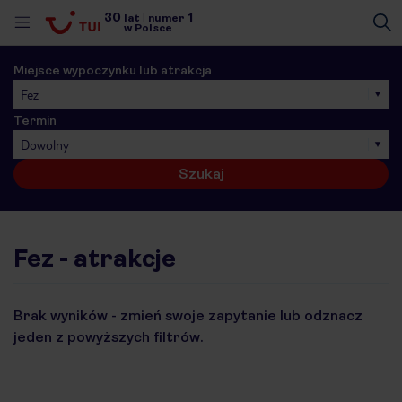
30
1
lat
|
numer
w Polsce
Miejsce wypoczynku lub atrakcja
Fez
Termin
Dowolny
Szukaj
Fez - atrakcje
Brak wyników - zmień swoje zapytanie lub odznacz
jeden z powyższych filtrów.
nute