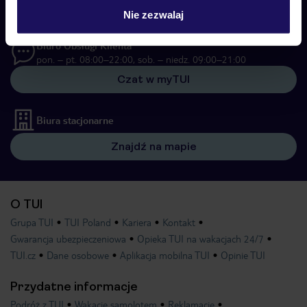
22 255 04 02
Nie zezwalaj
Biuro Obsługi Klienta
pon. – pt. 08:00–22:00, sob. – niedz. 09:00–21:00
Czat w myTUI
Biura stacjonarne
Znajdź na mapie
O TUI
Grupa TUI
TUI Poland
Kariera
Kontakt
Gwarancja ubezpieczeniowa
Opieka TUI na wakacjach 24/7
TUI.cz
Dane osobowe
Aplikacja mobilna TUI
Opinie TUI
Przydatne informacje
Podróż z TUI
Wakacje samolotem
Reklamacje