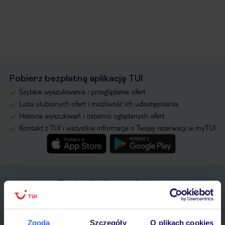
Pobierz bezpłatną aplikację TUI
Szybkie wyszukiwanie i przeglądanie ofert
Lista ulubionych ofert i możliwość ich udostępniania
Historia wyszukiwań i ostatnio oglądanych ofert
Kontakt z TUI i wszystkie informacje o Twojej rezerwacji w myTUI
Zapisz się do newslettera
IMIĘ*
Zgoda
Szczegóły
O plikach cookies