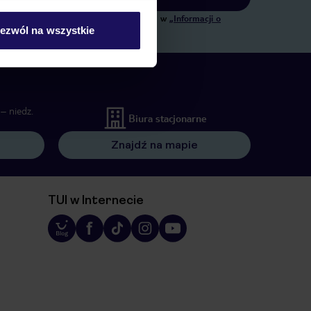
ngowych, w zakresie oraz celu wskazanym w
„Informacji o
ezwól na wszystkie
 wywołujących.
– niedz.
Biura stacjonarne
Znajdź na mapie
TUI w Internecie