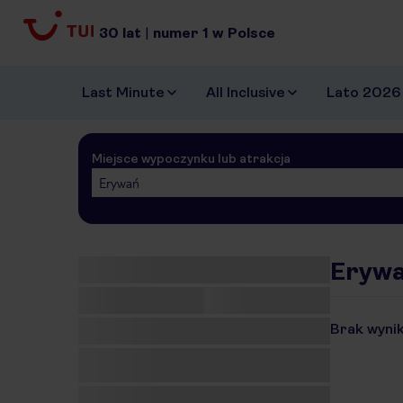
30
lat
|
numer
1
w Polsce
Last Minute
All Inclusive
Lato 2026
Miejsce wypoczynku lub atrakcja
Erywań
Erywa
Brak wynik