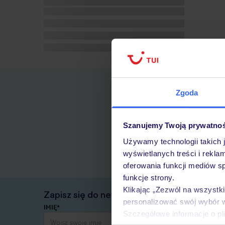
Zgoda
Szanujemy Twoją prywatno
Używamy technologii takich 
wyświetlanych treści i rekla
oferowania funkcji mediów s
funkcje strony.
Klikając „Zezwól na wszystk
Zapisz się do newslettera
personalizować swój wybór 
IMIĘ*
Szczegółowe informacje o pl