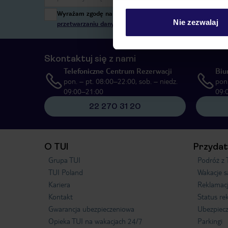
Wyrażam zgodę na przetwarzanie danych osobowych przez T
Nie zezwalaj
przetwarzaniu danych osobowych”
, poprzez elektroniczn
Skontaktuj się z nami
Telefoniczne Centrum Rezerwacji
Biu
pon. – pt. 08:00–22:00, sob. – niedz.
pon.
09:00–21:00
09:
22 270 31 20
O TUI
Przydat
Grupa TUI
Podróż z 
TUI Poland
Wakacje 
Kariera
Reklamac
Kontakt
Status re
Gwarancja ubezpieczeniowa
Ubezpiecz
Opieka TUI na wakacjach 24/7
Parkingi