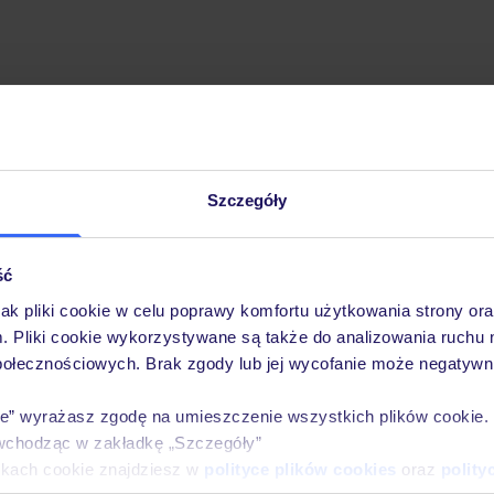
Szczegóły
Pobierz bezpłatną aplikację TUI
Szybkie wyszukiwanie i przeglądanie ofert
Lista ulubionych ofert i możliwość ich udostęp
ść
Historia wyszukiwań i ostatnio oglądanych ofer
jak pliki cookie w celu poprawy komfortu użytkowania strony or
Kontakt z TUI i wszystkie informacje o Twojej 
m. Pliki cookie wykorzystywane są także do analizowania ruchu 
połecznościowych. Brak zgody lub jej wycofanie może negatywni
ie” wyrażasz zgodę na umieszczenie wszystkich plików cookie
wchodząc w zakładkę „Szczegóły”
E-MAIL*
ikach cookie znajdziesz w
polityce plików cookies
oraz
polity