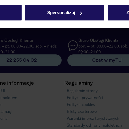
UI Poland Sp. z o.o. i TUI Poland Dystrybucja Sp. z o.o. w celach marketi
Spersonalizuj
Z
ą formę komunikacji (e-mail), także z użyciem tzw. automatycznych systemów
ro Obsługi Klienta
Biuro Obsługi Klienta
 – pt. 08:00–22:00, sob. – niedz.
pon. – pt. 08:00–22:00, sob. 
00–21:00
09:00–21:00
22 255 04 02
Czat w myTUI
ne informacje
Regulaminy
TUI
Regulamin strony
samolotem
Polityka prywatności
je
Polityka cookies
klamacji
Bilety czarterowe
enia
Warunki imprez turystycznych
Standardy ochrony małoletnich