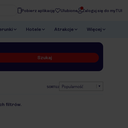
Pobierz aplikację
Ulubione
Zaloguj się do myTUI
erunki
Hotele
Atrakcje
Więcej
Szukaj
Popularność
SORTUJ
h filtrów.