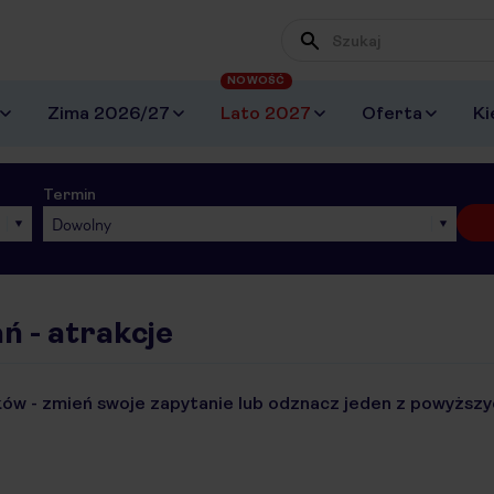
NOWOŚĆ
Zima 2026/27
Lato 2027
Oferta
Ki
Termin
Dowolny
ń - atrakcje
ów - zmień swoje zapytanie lub odznacz jeden z powyższyc