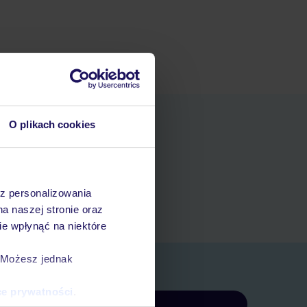
O plikach cookies
niania
t
az personalizowania
rezerwacji w myTUI
na naszej stronie oraz
e wpłynąć na niektóre
. Możesz jednak
ce prywatności
.
Zapisz się