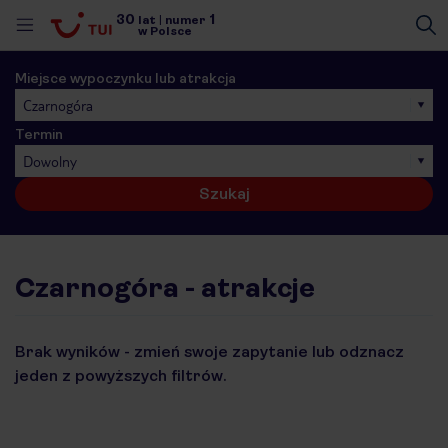
30
1
lat
|
numer
w Polsce
Miejsce wypoczynku lub atrakcja
Czarnogóra
Termin
Dowolny
Szukaj
Czarnogóra - atrakcje
Brak wyników - zmień swoje zapytanie lub odznacz
jeden z powyższych filtrów.
nute