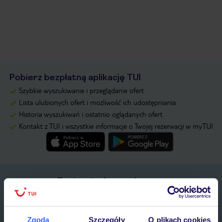
Pobierz bezpłatną aplikację TUI
Szybkie wyszukiwanie i przeglądanie ofert
Lista ulubionych ofert i możliwość ich udostępniania
Historia wyszukiwań i ostatnio oglądanych ofert
Kontakt z TUI i wszystkie informacje o Twojej rezerwacji w myTUI
Zapisz się do newslettera
IMIĘ*
Zgoda
Szczegóły
O plikach cookies