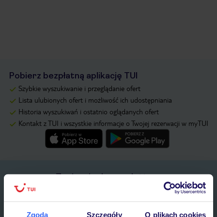
Pobierz bezpłatną aplikację TUI
Szybkie wyszukiwanie i przeglądanie ofert
Lista ulubionych ofert i możliwość ich udostępniania
Historia wyszukiwań i ostatnio oglądanych ofert
Kontakt z TUI i wszystkie informacje o Twojej rezerwacji w myTUI
Zapisz się do newslettera
IMIĘ*
Zgoda
Szczegóły
O plikach cookies