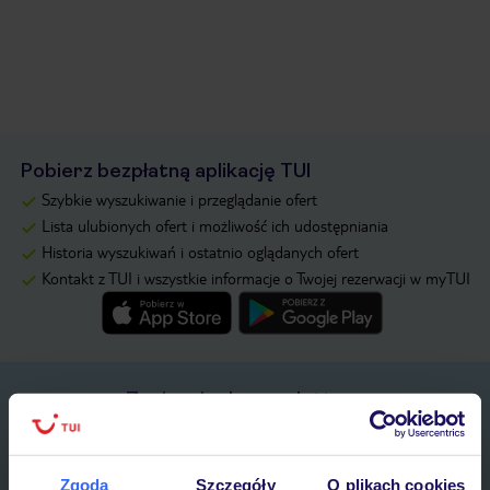
Pobierz bezpłatną aplikację TUI
Szybkie wyszukiwanie i przeglądanie ofert
Lista ulubionych ofert i możliwość ich udostępniania
Historia wyszukiwań i ostatnio oglądanych ofert
Kontakt z TUI i wszystkie informacje o Twojej rezerwacji w myTUI
Zapisz się do newslettera
IMIĘ*
Zgoda
Szczegóły
O plikach cookies