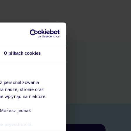
O plikach cookies
niania
t
az personalizowania
rezerwacji w myTUI
na naszej stronie oraz
e wpłynąć na niektóre
. Możesz jednak
ce prywatności
.
Zapisz się