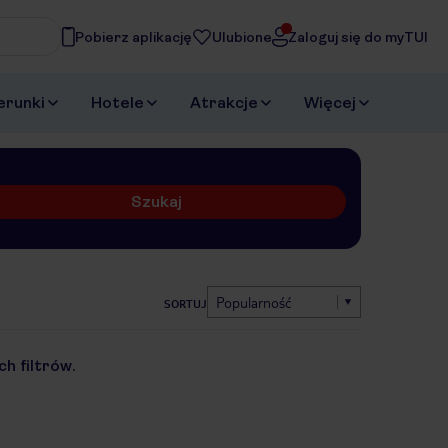
Pobierz aplikację
Ulubione
Zaloguj się do myTUI
erunki
Hotele
Atrakcje
Więcej
Szukaj
Popularność
SORTUJ
h filtrów.