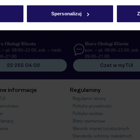
UI Poland Sp. z o.o. i TUI Poland Dystrybucja Sp. z o.o. w celach marketi
Spersonalizuj
Z
ą formę komunikacji (e-mail), także z użyciem tzw. automatycznych systemów
ro Obsługi Klienta
Biuro Obsługi Klienta
 – pt. 08:00–22:00, sob. – niedz.
pon. – pt. 08:00–22:00, sob. 
00–21:00
09:00–21:00
22 255 04 02
Czat w myTUI
ne informacje
Regulaminy
TUI
Regulamin strony
samolotem
Polityka prywatności
je
Polityka cookies
klamacji
Bilety czarterowe
enia
Warunki imprez turystycznych
Standardy ochrony małoletnich