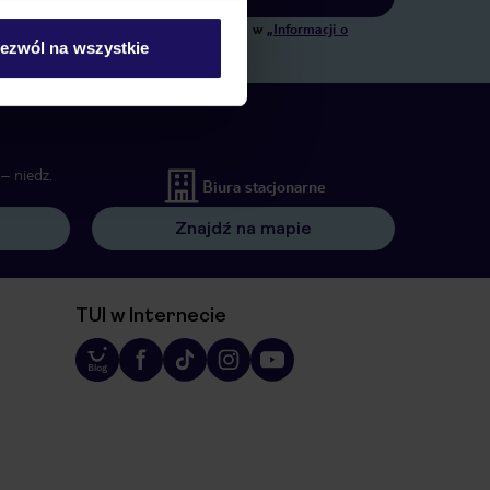
ngowych, w zakresie oraz celu wskazanym w
„Informacji o
ezwól na wszystkie
 wywołujących.
– niedz.
Biura stacjonarne
Znajdź na mapie
TUI w Internecie