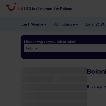
30
lat
|
numer
1
w Polsce
Last Minute
All Inclusive
Lato 2026
Miejsce wypoczynku lub atrakcja
Bolonia
Boloni
Brak wynik