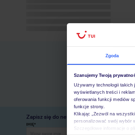
Zgoda
Szanujemy Twoją prywatno
Używamy technologii takich 
wyświetlanych treści i rekla
oferowania funkcji mediów s
funkcje strony.
Klikając „Zezwól na wszystk
Zapisz się do newslettera
personalizować swój wybór 
IMIĘ*
Szczegółowe informacje o pl