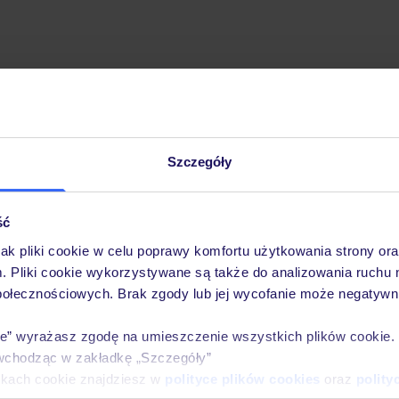
Szczegóły
Pobierz bezpłatną aplikację TUI
Szybkie wyszukiwanie i przeglądanie ofert
Lista ulubionych ofert i możliwość ich udostęp
ść
Historia wyszukiwań i ostatnio oglądanych ofer
jak pliki cookie w celu poprawy komfortu użytkowania strony or
Kontakt z TUI i wszystkie informacje o Twojej 
m. Pliki cookie wykorzystywane są także do analizowania ruchu 
połecznościowych. Brak zgody lub jej wycofanie może negatywni
ie” wyrażasz zgodę na umieszczenie wszystkich plików cookie
wchodząc w zakładkę „Szczegóły”
E-MAIL*
ikach cookie znajdziesz w
polityce plików cookies
oraz
polity