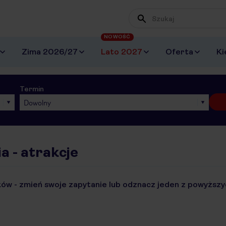
NOWOŚĆ
Zima 2026/27
Lato 2027
Oferta
Ki
Termin
Dowolny
a - atrakcje
ów - zmień swoje zapytanie lub odznacz jeden z powyższyc