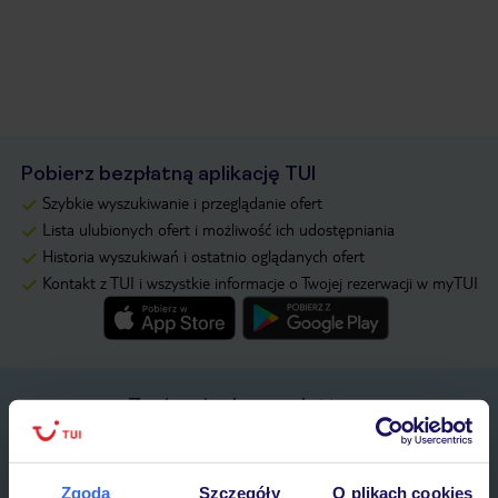
Pobierz bezpłatną aplikację TUI
Szybkie wyszukiwanie i przeglądanie ofert
Lista ulubionych ofert i możliwość ich udostępniania
Historia wyszukiwań i ostatnio oglądanych ofert
Kontakt z TUI i wszystkie informacje o Twojej rezerwacji w myTUI
Zapisz się do newslettera
IMIĘ*
Zgoda
Szczegóły
O plikach cookies